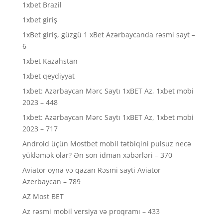
1xbet Brazil
1xbet giriş
1xBet giriş, güzgü 1 xBet Azərbaycanda rəsmi sayt –
6
1xbet Kazahstan
1xbet qeydiyyat
1xbet: Azərbaycan Mərc Saytı 1xBET Az, 1xbet mobi
2023 – 448
1xbet: Azərbaycan Mərc Saytı 1xBET Az, 1xbet mobi
2023 – 717
Android üçün Mostbet mobil tətbiqini pulsuz necə
yükləmək olar? Ən son idman xəbərləri – 370
Aviator oyna və qazan Rəsmi sayti Aviator
Azerbaycan – 789
AZ Most BET
Az rəsmi mobil versiya və proqramı – 433