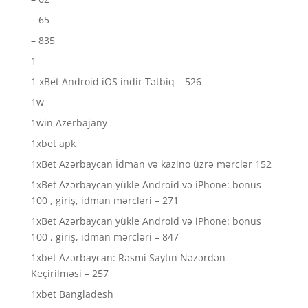
– 65
– 835
1
1 xBet Android iOS indir Tətbiq – 526
1w
1win Azerbajany
1xbet apk
1xBet Azərbaycan İdman və kazino üzrə mərclər 152
1xBet Azərbaycan yükle Android və iPhone: bonus
100 , giriş, idman mərcləri – 271
1xBet Azərbaycan yükle Android və iPhone: bonus
100 , giriş, idman mərcləri – 847
1xbet Azərbaycan: Rəsmi Saytın Nəzərdən
Keçirilməsi – 257
1xbet Bangladesh