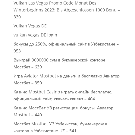
Vulkan Las Vegas Promo Code Monat Des
Winterbeginns 2023: Bis Abgeschlossen 1000 Bonu –
330
Vulkan Vegas DE
vulkan vegas DE login
бонусы до 250%, официальный сайт в Узбекистане –
953
Выиграй 9000000 сум в букмекерской конторе
Мостбет – 639
Игра Aviator Mostbet на деньги и бесплатно Авиатор
Мостбет – 350
Казино Mostbet Casino играть онлайн бесплатно,
официальный сайт, скачать клиент – 404
Казино МостБет УЗ регистрация, бонусы, Авиатор
Mostbet – 440
Мостбет Mostbet УЗ Узбекистан, букмекерская
контора в Узбекистане UZ – 541