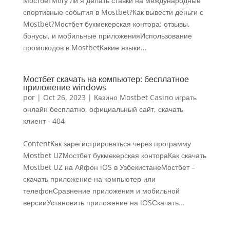
МостбетМогу ли я делать ставки на международные
спортивные события в Mostbet?Как вывести деньги с
Mostbet?Мостбет букмекерская контора: отзывы,
бонусы, и мобильные приложенияИспользование
промокодов в MostbetКакие языки...
Мостбет скачать на компьютер: бесплатное
приложение windows
por
|
Oct 26, 2023
|
Казино Mostbet Casino играть
онлайн бесплатно, официальный сайт, скачать
клиент - 404
ContentКак зарегистрироваться через программу
Mostbet UZМостбет букмекерская контораКак скачать
Mostbet UZ на Айфон iOS в УзбекистанеМостбет –
скачать приложение на компьютер или
телефонСравнение приложения и мобильной
версииУстановить приложение на iOSСкачать...