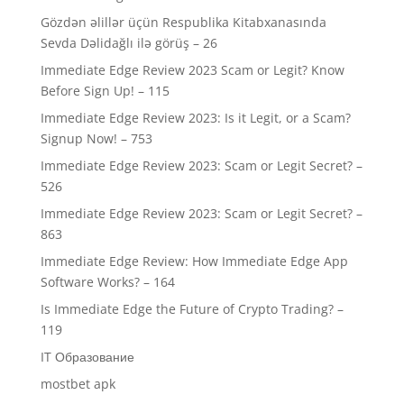
Gözdən əlillər üçün Respublika Kitabxanasında
Sevda Dəlidağlı ilə görüş – 26
Immediate Edge Review 2023 Scam or Legit? Know
Before Sign Up! – 115
Immediate Edge Review 2023: Is it Legit, or a Scam?
Signup Now! – 753
Immediate Edge Review 2023: Scam or Legit Secret? –
526
Immediate Edge Review 2023: Scam or Legit Secret? –
863
Immediate Edge Review: How Immediate Edge App
Software Works? – 164
Is Immediate Edge the Future of Crypto Trading? –
119
IT Образование
mostbet apk