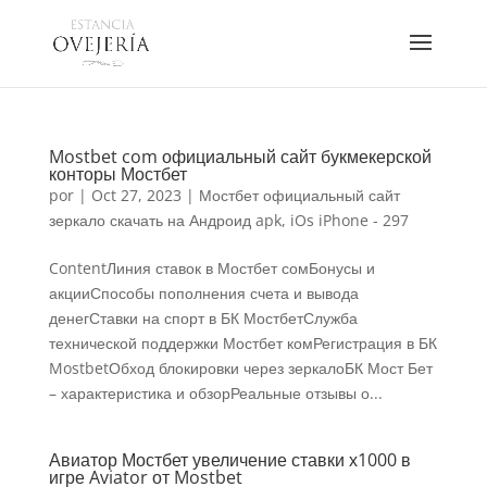
Mostbet com официальный сайт букмекерской
конторы Мостбет
por
|
Oct 27, 2023
|
Мостбет официальный сайт
зеркало скачать на Андроид apk, iOs iPhone - 297
ContentЛиния ставок в Мостбет сомБонусы и
акцииСпособы пополнения счета и вывода
денегСтавки на спорт в БК МостбетСлужба
технической поддержки Мостбет комРегистрация в БК
MostbetОбход блокировки через зеркалоБК Мост Бет
– характеристика и обзорРеальные отзывы о...
Авиатор Мостбет увеличение ставки х1000 в
игре Aviator от Mostbet