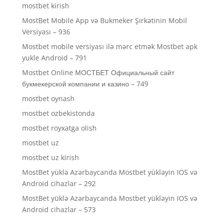
mostbet kirish
MostBet Mobile App və Bukmeker Şirkətinin Mobil
Versiyası – 936
Mostbet mobile versiyası ilə mərc etmək Mostbet apk
yukle Android – 791
Mostbet Online МОСТБЕТ Официальный сайт
букмекерской компании и казино – 749
mostbet oynash
mostbet ozbekistonda
mostbet royxatga olish
mostbet uz
mostbet uz kirish
MostBet yüklə Azərbaycanda Mostbet yükləyin IOS və
Android cihazlar – 292
MostBet yüklə Azərbaycanda Mostbet yükləyin IOS və
Android cihazlar – 573