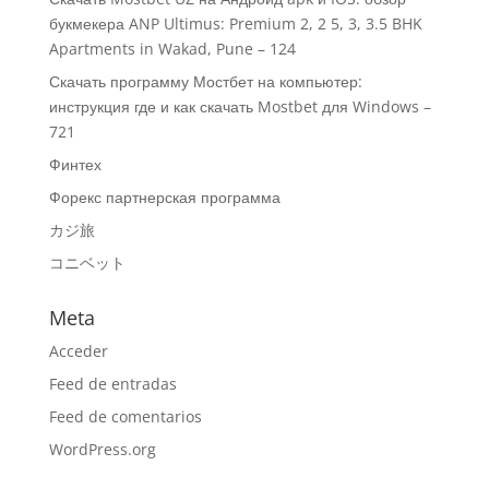
букмекера ANP Ultimus: Premium 2, 2 5, 3, 3.5 BHK
Apartments in Wakad, Pune – 124
Скачать программу Мостбет на компьютер:
инструкция где и как скачать Mostbet для Windows –
721
Финтех
Форекс партнерская программа
カジ旅
コニベット
Meta
Acceder
Feed de entradas
Feed de comentarios
WordPress.org