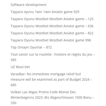
Software development
Təyyarə oyunu 1win 1win Aviator game 929
Təyyarə Oyunu Mostbet Mostbet Aviator game – 125
Təyyarə Oyunu Mostbet Mostbet Aviator game – 636
Təyyarə Oyunu Mostbet Mostbet Aviator game – 822
Təyyarə Oyunu Mostbet Mostbet Aviator game 998
Top Onlayn Oyunlar – 872
Tout savoir sur la roulette : histoire et règles du jeu –
585
UZ Most bet
Varadkar: No immediate mortgage relief but
measure will be examined as part of Budget 2024 –
685
Vulkan Las Vegas Promo Code Monat Des
Winterbeginns 2023: Bis Abgeschlossen 1000 Bonu –
330