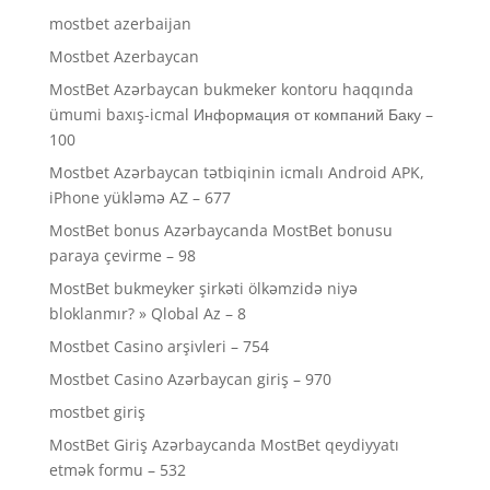
mostbet azerbaijan
Mostbet Azerbaycan
MostBet Azərbaycan bukmeker kontoru haqqında
ümumi baxış-icmal Информация от компаний Баку –
100
Mostbet Azərbaycan tətbiqinin icmalı Android APK,
iPhone yükləmə AZ – 677
MostBet bonus Azərbaycanda MostBet bonusu
paraya çevirme – 98
MostBet bukmeyker şirkəti ölkəmzidə niyə
bloklanmır? » Qlobal Az – 8
Mostbet Casino arşivleri – 754
Mostbet Casino Azərbaycan giriş – 970
mostbet giriş
MostBet Giriş Azərbaycanda MostBet qeydiyyatı
etmək formu – 532