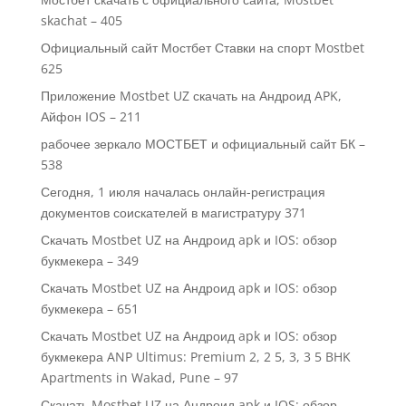
skachat – 405
Официальный сайт Мостбет Ставки на спорт Mostbet
625
Приложение Mostbet UZ скачать на Андроид APK,
Айфон IOS – 211
рабочее зеркало МОСТБЕТ и официальный сайт БК –
538
Сегодня, 1 июля началась онлайн-регистрация
документов соискателей в магистратуру 371
Скачать Mostbet UZ на Андроид apk и IOS: обзор
букмекера – 349
Скачать Mostbet UZ на Андроид apk и IOS: обзор
букмекера – 651
Скачать Mostbet UZ на Андроид apk и IOS: обзор
букмекера ANP Ultimus: Premium 2, 2 5, 3, 3 5 BHK
Apartments in Wakad, Pune – 97
Скачать Mostbet UZ на Андроид apk и IOS: обзор