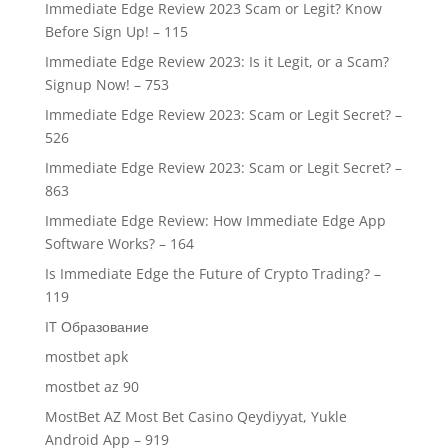
Immediate Edge Review 2023 Scam or Legit? Know
Before Sign Up! – 115
Immediate Edge Review 2023: Is it Legit, or a Scam?
Signup Now! – 753
Immediate Edge Review 2023: Scam or Legit Secret? –
526
Immediate Edge Review 2023: Scam or Legit Secret? –
863
Immediate Edge Review: How Immediate Edge App
Software Works? – 164
Is Immediate Edge the Future of Crypto Trading? –
119
IT Образование
mostbet apk
mostbet az 90
MostBet AZ Most Bet Casino Qeydiyyat, Yukle
Android App – 919