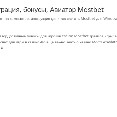
трация, бонусы, Авиатор Mostbet
т на компьютер: инструкция где и как скачать Mostbet для Window
иаторДоступные бонусы для игроков casino MostbetПравила игрыКа
счет для игры в казиноЧто еще важно знать о казино МостБетAviat
в...