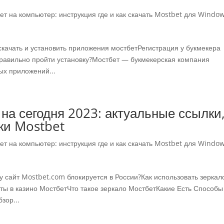
т на компьютер: инструкция где и как скачать Mostbet для Window
скачать и установить приложения мостбетРегистрация у букмекера
 правильно пройти установку?Мостбет — букмекерская компания
х приложений...
на сегодня 2023: актуальные ссылки,
ки Mostbet
т на компьютер: инструкция где и как скачать Mostbet для Window
 сайт Mostbet.com блокируется в России?Как использовать зеркал
ты в казино МостбетЧто такое зеркало МостбетКакие Есть Способы
зор...