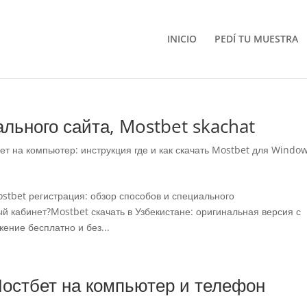
INICIO
PEDÍ TU MUESTRA
льного сайта, Mostbet skachat
т на компьютер: инструкция где и как скачать Mostbet для Window
ostbet регистрация: обзор способов и специального
й кабинет?Mostbet скачать в Узбекистане: оригинальная версия с
ение бесплатно и без...
остбет на компьютер и телефон