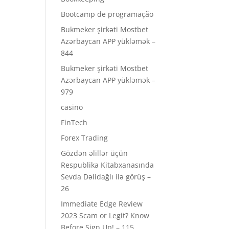
Bootcamp de programação
Bukmeker şirkəti Mostbet
Azərbaycan APP yükləmək –
844
Bukmeker şirkəti Mostbet
Azərbaycan APP yükləmək –
979
casino
FinTech
Forex Trading
Gözdən əlillər üçün
Respublika Kitabxanasında
Sevda Dəlidağlı ilə görüş –
26
Immediate Edge Review
2023 Scam or Legit? Know
Before Sign Up! – 115