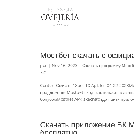
Мостбет скачать с официа
por
|
Nov 16, 2023
|
Скачать программу Мостбе
721
ContentСкачать 1Xbet 1X Apk Ios 04-22-2023M
предложенияMostbet вход: как попасть в личны
бонусомMostbet APK skachat: где найти прилож
Скачать приложение БК М
бесплатно