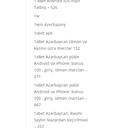
1 xBet Android iOS indir
Tətbiq – 526
1w
1win Azerbajany
1xbet apk
1xBet Azərbaycan İdman və
kazino üzrə mərclər 152
1xBet Azərbaycan yükle
Android və iPhone: bonus
100 , giriş, idman mərcləri –
271
1xBet Azərbaycan yükle
Android və iPhone: bonus
100 , giriş, idman mərcləri –
847
1xbet Azərbaycan: Rəsmi
Saytın Nəzərdən Keçirilməsi
– 257