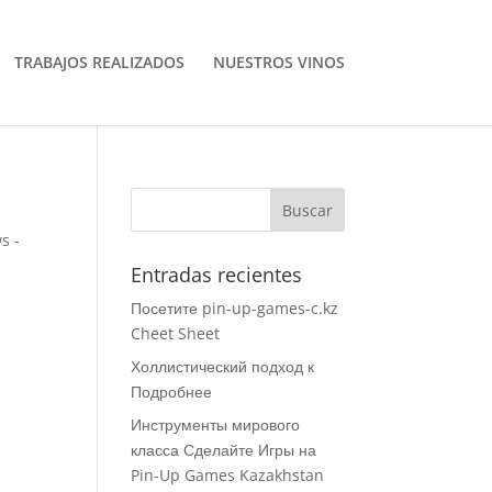
TRABAJOS REALIZADOS
NUESTROS VINOS
s -
Entradas recientes
Посетите pin-up-games-c.kz
Cheet Sheet
Холлистический подход к
Подробнее
Инструменты мирового
класса Сделайте Игры на
Pin-Up Games Kazakhstan