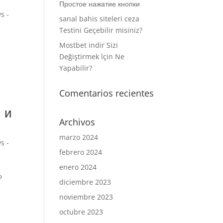
Простое нажатие кнопки
s -
sanal bahis siteleri ceza
Testini Geçebilir misiniz?
Mostbet indir Sizi
Değiştirmek İçin Ne
Yapabilir?
Comentarios recientes
 и
Archivos
marzo 2024
s -
febrero 2024
enero 2024
о
diciembre 2023
noviembre 2023
octubre 2023