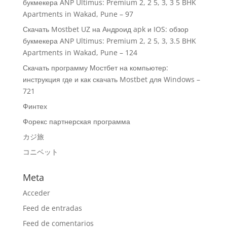
букмекера ANP Ultimus: Premium 2, 2 5, 3, 3 5 BHK
Apartments in Wakad, Pune – 97
Скачать Mostbet UZ на Андроид apk и IOS: обзор
букмекера ANP Ultimus: Premium 2, 2 5, 3, 3.5 BHK
Apartments in Wakad, Pune – 124
Скачать программу Мостбет на компьютер:
инструкция где и как скачать Mostbet для Windows –
721
Финтех
Форекс партнерская программа
カジ旅
コニベット
Meta
Acceder
Feed de entradas
Feed de comentarios