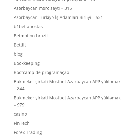
Azərbaycan mərc saytı – 315
Azərbaycan Türkiyə İş Adamları Birliyi – 531
b1bet apostas
Betmotion brazil
Bettilt
blog
Bookkeeping
Bootcamp de programação
Bukmeker şirkəti Mostbet Azərbaycan APP yükləmək
– 844
Bukmeker şirkəti Mostbet Azərbaycan APP yükləmək
– 979
casino
FinTech
Forex Trading