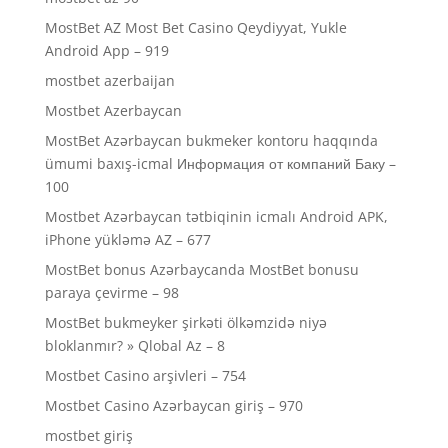
MostBet AZ Most Bet Casino Qeydiyyat, Yukle
Android App – 919
mostbet azerbaijan
Mostbet Azerbaycan
MostBet Azərbaycan bukmeker kontoru haqqında
ümumi baxış-icmal Информация от компаний Баку –
100
Mostbet Azərbaycan tətbiqinin icmalı Android APK,
iPhone yükləmə AZ – 677
MostBet bonus Azərbaycanda MostBet bonusu
paraya çevirme – 98
MostBet bukmeyker şirkəti ölkəmzidə niyə
bloklanmır? » Qlobal Az – 8
Mostbet Casino arşivleri – 754
Mostbet Casino Azərbaycan giriş – 970
mostbet giriş