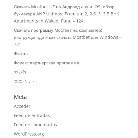
Скачать Mostbet UZ на Андроид apk и IOS: обзор
букмекера ANP Ultimus: Premium 2, 2 5, 3, 3.5 BHK
Apartments in Wakad, Pune – 124
Скачать программу Мостбет на компьютер:
инструкция где и как скачать Mostbet для Windows –
721
Финтех
Форекс партнерская программа
カジ旅
コニベット
Meta
Acceder
Feed de entradas
Feed de comentarios
WordPress.org