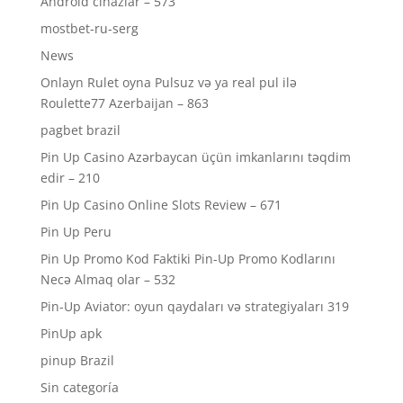
Android cihazlar – 573
mostbet-ru-serg
News
Onlayn Rulet oyna Pulsuz və ya real pul ilə
Roulette77 Azerbaijan – 863
pagbet brazil
Pin Up Casino Azərbaycan üçün imkanlarını təqdim
edir – 210
Pin Up Casino Online Slots Review – 671
Pin Up Peru
Pin Up Promo Kod Faktiki Pin-Up Promo Kodlarını
Necə Almaq olar – 532
Pin-Up Aviator: oyun qaydaları və strategiyaları 319
PinUp apk
pinup Brazil
Sin categoría