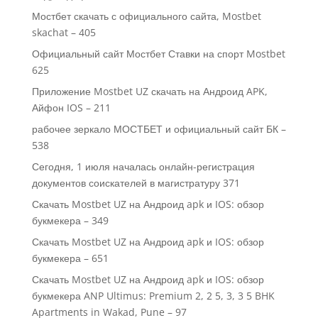
Мостбет скачать с официального сайта, Mostbet
skachat – 405
Официальный сайт Мостбет Ставки на спорт Mostbet
625
Приложение Mostbet UZ скачать на Андроид APK,
Айфон IOS – 211
рабочее зеркало МОСТБЕТ и официальный сайт БК –
538
Сегодня, 1 июля началась онлайн-регистрация
документов соискателей в магистратуру 371
Скачать Mostbet UZ на Андроид apk и IOS: обзор
букмекера – 349
Скачать Mostbet UZ на Андроид apk и IOS: обзор
букмекера – 651
Скачать Mostbet UZ на Андроид apk и IOS: обзор
букмекера ANP Ultimus: Premium 2, 2 5, 3, 3 5 BHK
Apartments in Wakad, Pune – 97