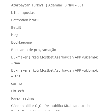
Azərbaycan Türkiyə İş Adamları Birliyi – 531
b1bet apostas
Betmotion brazil
Bettilt
blog
Bookkeeping
Bootcamp de programação
Bukmeker şirkəti Mostbet Azərbaycan APP yükləmək
– 844
Bukmeker şirkəti Mostbet Azərbaycan APP yükləmək
– 979
casino
FinTech
Forex Trading
Gözdən əlillər üçün Respublika Kitabxanasında