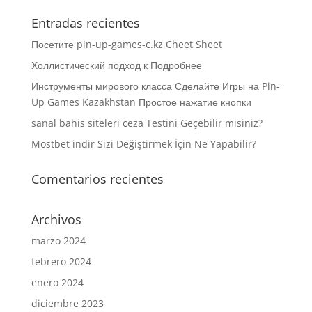
Entradas recientes
Посетите pin-up-games-c.kz Cheet Sheet
Холлистический подход к Подробнее
Инструменты мирового класса Сделайте Игры на Pin-
Up Games Kazakhstan Простое нажатие кнопки
sanal bahis siteleri ceza Testini Geçebilir misiniz?
Mostbet indir Sizi Değiştirmek İçin Ne Yapabilir?
Comentarios recientes
Archivos
marzo 2024
febrero 2024
enero 2024
diciembre 2023