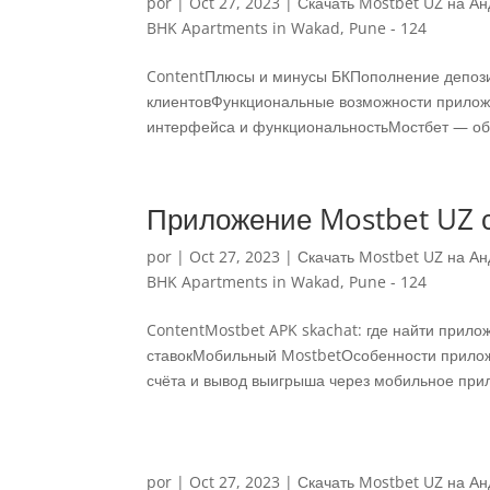
por
|
Oct 27, 2023
|
Скачать Mostbet UZ на Анд
BHK Apartments in Wakad, Pune - 124
ContentПлюсы и минусы БКПополнение депози
клиентовФункциональные возможности прилож
интерфейса и функциональностьМостбет — обз
Приложение Mostbet UZ с
por
|
Oct 27, 2023
|
Скачать Mostbet UZ на Анд
BHK Apartments in Wakad, Pune - 124
ContentMostbet APK skachat: где найти прило
ставокМобильный MostbetОсобенности прило
счёта и вывод выигрыша через мобильное прил
por
|
Oct 27, 2023
|
Скачать Mostbet UZ на Анд