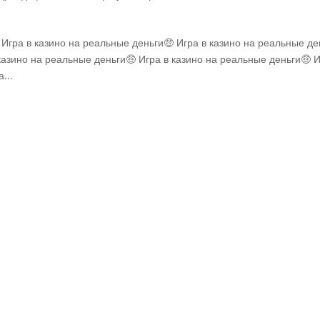
 Игра в казино на реальные деньги🤑 Игра в казино на реальные де
 казино на реальные деньги🤑 Игра в казино на реальные деньги🤑 
...