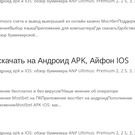
роид apk и IOS: обзор букмекера ANP Ultimus: Premium 2, 2 5, 3, 
тного счета и вывод выигрышей из онлайн казино МостбетПоддер
енияВыбор языкаПриложение для компьютераГде скачатьУдобств
ор букмекерской...
качать на Андроид APK, Айфон IOS
роид apk и IOS: обзор букмекера ANP Ultimus: Premium 2, 2 5, 3, 
жение бесплатно и без вирусов?Наше мнение об операторе
жения Mostbet на ПКПриложение мостбет на андроидПополнение
ожениеMostbet APK iOS: как...
роид apk и IOS: обзор букмекера ANP Ultimus: Premium 2, 2 5, 3, 