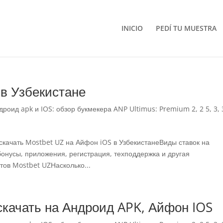
INICIO
PEDÍ TU MUESTRA
 в Узбекистане
роид apk и IOS: обзор букмекера ANP Ultimus: Premium 2, 2 5, 3, 
скачать Mostbet UZ на Айфон iOS в УзбекистанеВиды ставок на
бонусы, приложения, регистрация, техподдержка и другая
ов Mostbet UZНасколько...
качать на Андроид APK, Айфон IOS