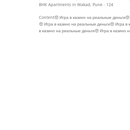
BHK Apartments in Wakad, Pune - 124
Content🤑 Игра в казино на реальные деньги🤑
🤑 Игра в казино на реальные деньги🤑 Игра в
в казино на реальные деньги🤑 Игра в казино на