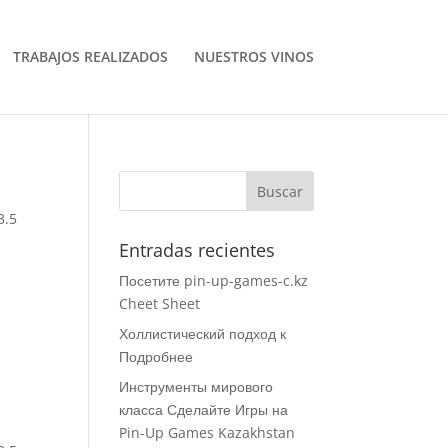
TRABAJOS REALIZADOS
NUESTROS VINOS
3.5
Entradas recientes
Посетите pin-up-games-c.kz
Cheet Sheet
Холлистический подход к
Подробнее
Инструменты мирового
класса Сделайте Игры на
Pin-Up Games Kazakhstan