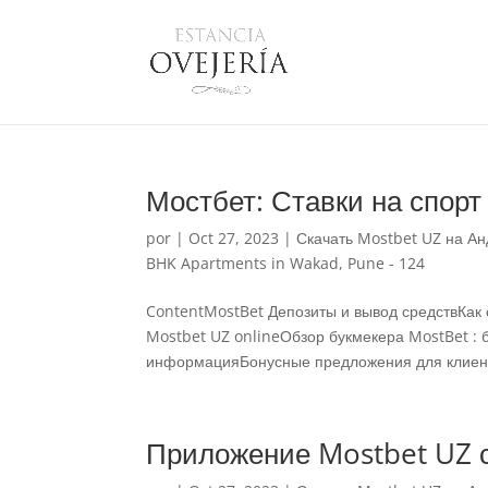
Мостбет: Ставки на спорт
por
|
Oct 27, 2023
|
Скачать Mostbet UZ на Анд
BHK Apartments in Wakad, Pune - 124
ContentMostBet Депозиты и вывод средствКак 
Mostbet UZ onlineОбзор букмекера MostBet : 
информацияБонусные предложения для клиент
Приложение Mostbet UZ с