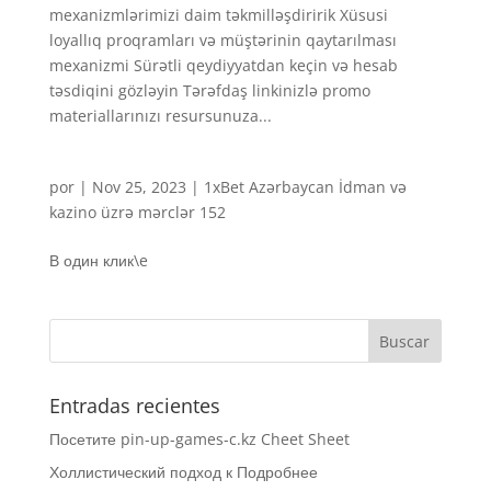
mexanizmlərimizi daim təkmilləşdiririk Xüsusi
loyallıq proqramları və müştərinin qaytarılması
mexanizmi Sürətli qeydiyyatdan keçin və hesab
təsdiqini gözləyin Tərəfdaş linkinizlə promo
materiallarınızı resursunuza...
por
|
Nov 25, 2023
|
1xBet Azərbaycan İdman və
kazino üzrə mərclər 152
В один клик\e
Entradas recientes
Посетите pin-up-games-c.kz Cheet Sheet
Холлистический подход к Подробнее