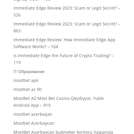
Immediate Edge Review 2023: Scam or Legit Secret? –
526
Immediate Edge Review 2023: Scam or Legit Secret? –
863
Immediate Edge Review: How Immediate Edge App
Software Works? – 164
Is Immediate Edge the Future of Crypto Trading? –
119
IT Образование
mostbet apk
mostbet az 90
MostBet AZ Most Bet Casino Qeydiyyat, Yukle
Android App – 919
mostbet azerbaijan
Mostbet Azerbaycan
MostBet Azərbaycan bukmeker kontoru haqqında