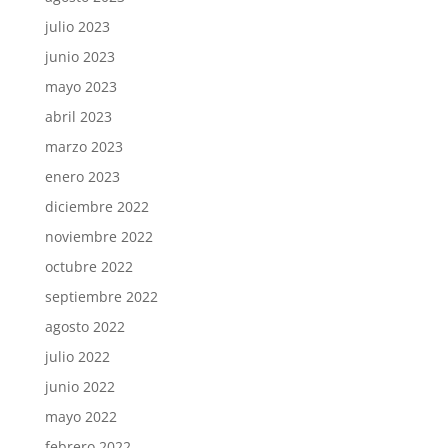
julio 2023
junio 2023
mayo 2023
abril 2023
marzo 2023
enero 2023
diciembre 2022
noviembre 2022
octubre 2022
septiembre 2022
agosto 2022
julio 2022
junio 2022
mayo 2022
febrero 2022