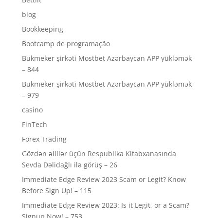
blog
Bookkeeping
Bootcamp de programação
Bukmeker şirkəti Mostbet Azərbaycan APP yükləmək
– 844
Bukmeker şirkəti Mostbet Azərbaycan APP yükləmək
– 979
casino
FinTech
Forex Trading
Gözdən əlillər üçün Respublika Kitabxanasında
Sevda Dəlidağlı ilə görüş – 26
Immediate Edge Review 2023 Scam or Legit? Know
Before Sign Up! – 115
Immediate Edge Review 2023: Is it Legit, or a Scam?
Signup Now! – 753