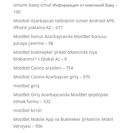
ümumi baxış-icmal Информация от компаний Баку –
100
Mostbet Azərbaycan tətbiqinin icmalı Android APK,
iPhone yükləmə AZ – 677
MostBet bonus Azərbaycanda MostBet bonusu
paraya çevirme – 98
MostBet bukmeyker şirkəti ölkəmzidə niyə
bloklanmır? » Qlobal Az – 8
Mostbet Casino arşivleri – 754
Mostbet Casino Azərbaycan giriş – 970
mostbet giriş
MostBet Giriş Azərbaycanda MostBet qeydiyyatı
etmək formu – 532
mostbet kirish
MostBet Mobile App və Bukmeker Şirkətinin Mobil
Versiyası – 936