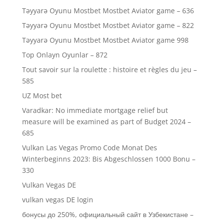
Təyyarə Oyunu Mostbet Mostbet Aviator game – 636
Təyyarə Oyunu Mostbet Mostbet Aviator game – 822
Təyyarə Oyunu Mostbet Mostbet Aviator game 998
Top Onlayn Oyunlar – 872
Tout savoir sur la roulette : histoire et règles du jeu –
585
UZ Most bet
Varadkar: No immediate mortgage relief but
measure will be examined as part of Budget 2024 –
685
Vulkan Las Vegas Promo Code Monat Des
Winterbeginns 2023: Bis Abgeschlossen 1000 Bonu –
330
Vulkan Vegas DE
vulkan vegas DE login
бонусы до 250%, официальный сайт в Узбекистане –