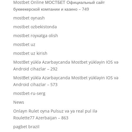
Mostbet Online МОСТБЕТ Официальный сайт
букмекерской компании и казино – 749
mostbet oynash
mostbet ozbekistonda
mostbet royxatga olish
mostbet uz
mostbet uz kirish
MostBet yüklə Azərbaycanda Mostbet yükləyin IOS və
Android cihazlar – 292
MostBet yüklə Azərbaycanda Mostbet yükləyin IOS və
Android cihazlar – 573
mostbet-ru-serg
News
Onlayn Rulet oyna Pulsuz və ya real pul ilə
Roulette77 Azerbaijan – 863
pagbet brazil