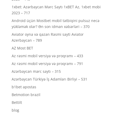
1xbet: Azərbaycan Mərc Saytı 1xBET Az, 1xbet mobi
2023 – 717
Android üçün Mostbet mobil tətbiqini pulsuz necə
yükləmək olar? Ən son idman xəbərləri – 370
Aviator oyna və qazan Rəsmi sayti Aviator
Azerbaycan – 789
AZ Most BET
Az rəsmi mobil versiya və proqramı – 433
Az rəsmi mobil versiya və proqramı – 791
Azərbaycan mərc saytı – 315
Azərbaycan Türkiyə İş Adamları Birliyi – 531
b1bet apostas
Betmotion brazil
Bettilt
blog