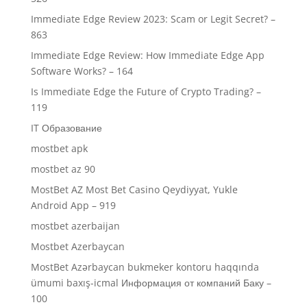
Immediate Edge Review 2023: Scam or Legit Secret? –
863
Immediate Edge Review: How Immediate Edge App
Software Works? – 164
Is Immediate Edge the Future of Crypto Trading? –
119
IT Образование
mostbet apk
mostbet az 90
MostBet AZ Most Bet Casino Qeydiyyat, Yukle
Android App – 919
mostbet azerbaijan
Mostbet Azerbaycan
MostBet Azərbaycan bukmeker kontoru haqqında
ümumi baxış-icmal Информация от компаний Баку –
100