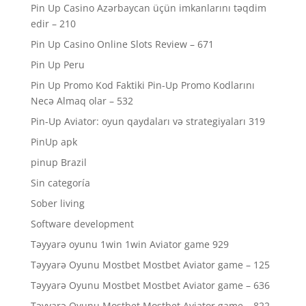
Pin Up Casino Azərbaycan üçün imkanlarını təqdim
edir – 210
Pin Up Casino Online Slots Review – 671
Pin Up Peru
Pin Up Promo Kod Faktiki Pin-Up Promo Kodlarını
Necə Almaq olar – 532
Pin-Up Aviator: oyun qaydaları və strategiyaları 319
PinUp apk
pinup Brazil
Sin categoría
Sober living
Software development
Təyyarə oyunu 1win 1win Aviator game 929
Təyyarə Oyunu Mostbet Mostbet Aviator game – 125
Təyyarə Oyunu Mostbet Mostbet Aviator game – 636
Təyyarə Oyunu Mostbet Mostbet Aviator game – 822