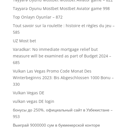
Təyyarə Oyunu Mostbet Mostbet Aviator game 998
Top Onlayn Oyunlar – 872
Tout savoir sur la roulette : histoire et règles du jeu –
585
UZ Most bet
Varadkar: No immediate mortgage relief but
measure will be examined as part of Budget 2024 –
685
Vulkan Las Vegas Promo Code Monat Des
Winterbeginns 2023: Bis Abgeschlossen 1000 Bonu –
330
Vulkan Vegas DE
vulkan vegas DE login
бонусы до 250%, официальный сайт в Узбекистане –
953
Выиграй 9000000 сум в букмекерской конторе