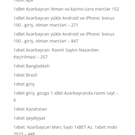
1xBet Azərbaycan İdman və kazino üzrə mərclər 152
1xBet Azərbaycan yükle Android və iPhone: bonus
100 , giriş, idman mərcləri – 271
1xBet Azərbaycan yükle Android və iPhone: bonus
100 , giriş, idman mərcləri – 847
1xbet Azərbaycan: Rəsmi Saytın Nəzərdən
Keçirilməsi – 257
1xbet Bangladesh
1xbet Brazil
1xbet giriş
1xBet giriş, güzgü 1 xBet Azərbaycanda rəsmi sayt –
6
1xbet Kazahstan
1xbet qeydiyyat
1xbet: Azərbaycan Mərc Saytı 1xBET Az, 1xbet mobi
2023 – 448