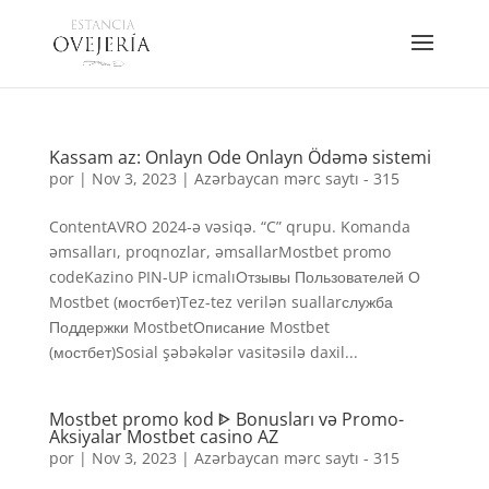
Kassam az: Onlayn Ode Onlayn Ödəmə sistemi
por
|
Nov 3, 2023
|
Azərbaycan mərc saytı - 315
ContentAVRO 2024-ə vəsiqə. “C” qrupu. Komanda
əmsalları, proqnozlar, əmsallarMostbet promo
codeKazino PIN-UP icmalıОтзывы Пользователей О
Mostbet (мостбет)Tez-tez verilən suallarслужба
Поддержки MostbetОписание Mostbet
(мостбет)Sosial şəbəkələr vasitəsilə daxil...
Mostbet promo kod ᐈ Bonusları və Promo-
Aksiyalar Mostbet casino AZ
por
|
Nov 3, 2023
|
Azərbaycan mərc saytı - 315