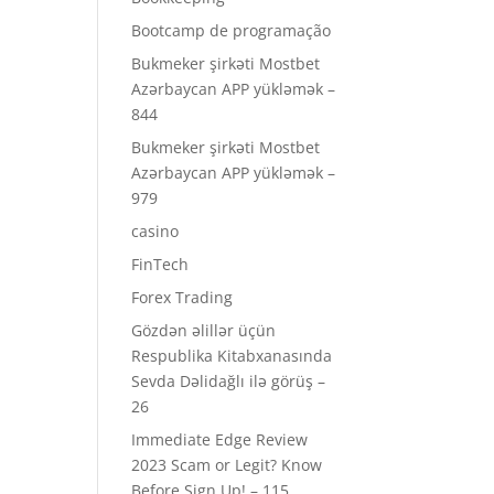
Bootcamp de programação
Bukmeker şirkəti Mostbet
Azərbaycan APP yükləmək –
844
Bukmeker şirkəti Mostbet
Azərbaycan APP yükləmək –
979
casino
FinTech
Forex Trading
Gözdən əlillər üçün
Respublika Kitabxanasında
Sevda Dəlidağlı ilə görüş –
26
Immediate Edge Review
2023 Scam or Legit? Know
Before Sign Up! – 115