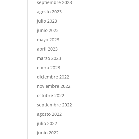
septiembre 2023
agosto 2023
julio 2023
junio 2023
mayo 2023
abril 2023
marzo 2023
enero 2023
diciembre 2022
noviembre 2022
octubre 2022
septiembre 2022
agosto 2022
julio 2022
junio 2022