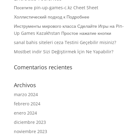
Посетите pin-up-games-c.kz Cheet Sheet
Холлистический подход к Подробнее
Инструменты мирового класса Сделайте Игры на Pin-
Up Games Kazakhstan Простое нажатие кнопки
sanal bahis siteleri ceza Testini Geçebilir misiniz?
Mostbet indir Sizi Değiştirmek İçin Ne Yapabilir?
Comentarios recientes
Archivos
marzo 2024
febrero 2024
enero 2024
diciembre 2023
noviembre 2023