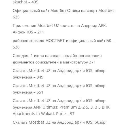
skachat – 405
Официальный сайт Мостбет Ставки на спорт Mostbet
625
Приложение Mostbet UZ скачать на Андроид APK,
Айфон IOS – 211
рабочее зеркало МОСТБЕТ и официальный сайт БК –
538
Сегодня, 1 июля началась онлайн-регистрация
документов соискателей в магистратуру 371
Скачать Mostbet UZ на Андроид apk и IOS: обзор
букмекера – 349
Скачать Mostbet UZ на Андроид apk и IOS: обзор
букмекера – 651
Скачать Mostbet UZ на Андроид apk и IOS: обзор
букмекера ANP Ultimus: Premium 2, 2 5, 3, 3 5 BHK
Apartments in Wakad, Pune – 97
Скачать Mostbet UZ на Андроид apk и IOS: обзор