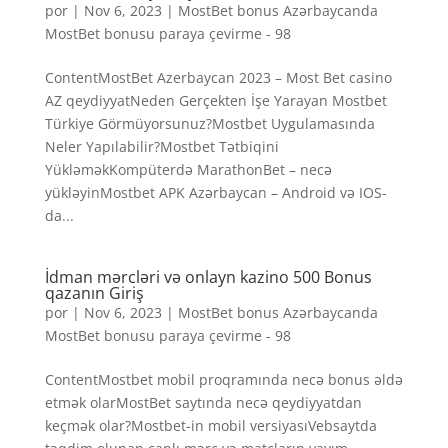
por
|
Nov 6, 2023
|
MostBet bonus Azərbaycanda
MostBet bonusu paraya çevirme - 98
ContentMostBet Azerbaycan 2023 – Most Bet casino
AZ qeydiyyatNeden Gerçekten İşe Yarayan Mostbet
Türkiye Görmüyorsunuz?Mostbet Uygulamasında
Neler Yapılabilir?Mostbet Tətbiqini
YükləməkKompüterdə MarathonBet – necə
yükləyinMostbet APK Azərbaycan – Android və IOS-
da...
İdman mərcləri və onlayn kazino 500 Bonus
qazanın Giriş
por
|
Nov 6, 2023
|
MostBet bonus Azərbaycanda
MostBet bonusu paraya çevirme - 98
ContentMostbet mobil proqramında necə bonus əldə
etmək olarMostBet saytında necə qeydiyyatdan
keçmək olar?Mostbet-in mobil versiyasıVebsaytda