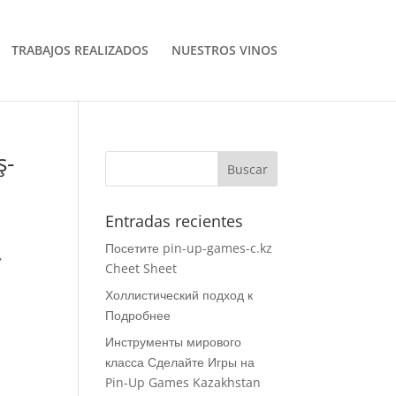
TRABAJOS REALIZADOS
NUESTROS VINOS
ş-
Entradas recientes
Посетите pin-up-games-c.kz
,
Cheet Sheet
Холлистический подход к
Подробнее
Инструменты мирового
класса Сделайте Игры на
n
Pin-Up Games Kazakhstan