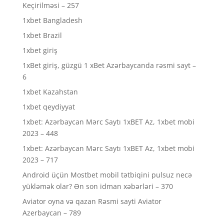
Keçirilməsi – 257
1xbet Bangladesh
1xbet Brazil
1xbet giriş
1xBet giriş, güzgü 1 xBet Azərbaycanda rəsmi sayt –
6
1xbet Kazahstan
1xbet qeydiyyat
1xbet: Azərbaycan Mərc Saytı 1xBET Az, 1xbet mobi
2023 – 448
1xbet: Azərbaycan Mərc Saytı 1xBET Az, 1xbet mobi
2023 – 717
Android üçün Mostbet mobil tətbiqini pulsuz necə
yükləmək olar? Ən son idman xəbərləri – 370
Aviator oyna və qazan Rəsmi sayti Aviator
Azerbaycan – 789