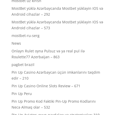
mostbet uz kirish
MostBet yüklə Azərbaycanda Mostbet yükləyin IOS və
Android cihazlar – 292
MostBet yüklə Azərbaycanda Mostbet yükləyin IOS və
Android cihazlar – 573
mostbet-ru-serg
News
Onlayn Rulet oyna Pulsuz və ya real pul ilə
Roulette77 Azerbaijan – 863
pagbet brazil
Pin Up Casino Azərbaycan üçün imkanlarını təqdim
edir – 210
Pin Up Casino Online Slots Review – 671
Pin Up Peru
Pin Up Promo Kod Faktiki Pin-Up Promo Kodlarını
Necə Almaq olar – 532
Pin-Up Aviator: oyun qaydaları və strategiyaları 319