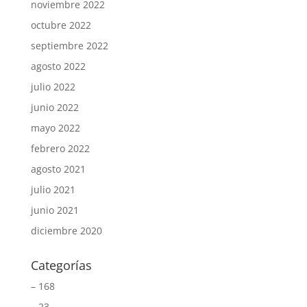
noviembre 2022
octubre 2022
septiembre 2022
agosto 2022
julio 2022
junio 2022
mayo 2022
febrero 2022
agosto 2021
julio 2021
junio 2021
diciembre 2020
Categorías
– 168
– 23