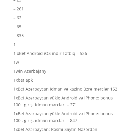
– 261
– 62
– 65
– 835
1
1 xBet Android iOS indir Tətbiq – 526
1w
1win Azerbajany
1xbet apk
1xBet Azərbaycan İdman və kazino üzrə mərclər 152
1xBet Azərbaycan yükle Android və iPhone: bonus
100 , giriş, idman mərcləri – 271
1xBet Azərbaycan yükle Android və iPhone: bonus
100 , giriş, idman mərcləri – 847
1xbet Azərbaycan: Rəsmi Saytın Nəzərdən