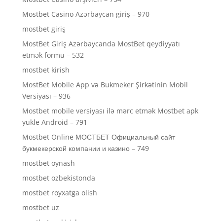
Mostbet Casino Azərbaycan giriş – 970
mostbet giriş
MostBet Giriş Azərbaycanda MostBet qeydiyyatı
etmək formu – 532
mostbet kirish
MostBet Mobile App və Bukmeker Şirkətinin Mobil
Versiyası – 936
Mostbet mobile versiyası ilə mərc etmək Mostbet apk
yukle Android – 791
Mostbet Online МОСТБЕТ Официальный сайт
букмекерской компании и казино – 749
mostbet oynash
mostbet ozbekistonda
mostbet royxatga olish
mostbet uz