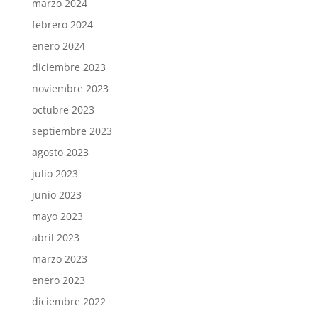
marzo 2024
febrero 2024
enero 2024
diciembre 2023
noviembre 2023
octubre 2023
septiembre 2023
agosto 2023
julio 2023
junio 2023
mayo 2023
abril 2023
marzo 2023
enero 2023
diciembre 2022