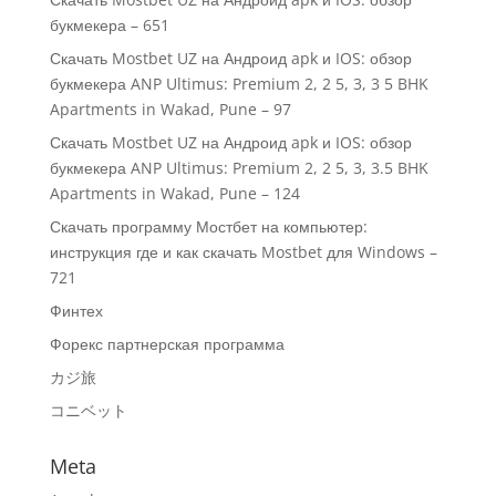
букмекера – 651
Скачать Mostbet UZ на Андроид apk и IOS: обзор
букмекера ANP Ultimus: Premium 2, 2 5, 3, 3 5 BHK
Apartments in Wakad, Pune – 97
Скачать Mostbet UZ на Андроид apk и IOS: обзор
букмекера ANP Ultimus: Premium 2, 2 5, 3, 3.5 BHK
Apartments in Wakad, Pune – 124
Скачать программу Мостбет на компьютер:
инструкция где и как скачать Mostbet для Windows –
721
Финтех
Форекс партнерская программа
カジ旅
コニベット
Meta