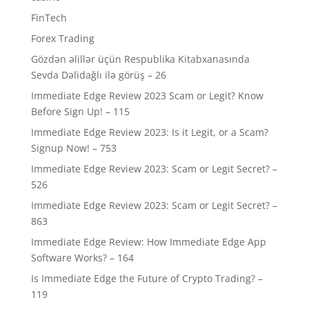
FinTech
Forex Trading
Gözdən əlillər üçün Respublika Kitabxanasında
Sevda Dəlidağlı ilə görüş – 26
Immediate Edge Review 2023 Scam or Legit? Know
Before Sign Up! – 115
Immediate Edge Review 2023: Is it Legit, or a Scam?
Signup Now! – 753
Immediate Edge Review 2023: Scam or Legit Secret? –
526
Immediate Edge Review 2023: Scam or Legit Secret? –
863
Immediate Edge Review: How Immediate Edge App
Software Works? – 164
Is Immediate Edge the Future of Crypto Trading? –
119