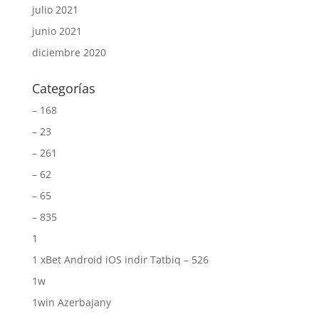
julio 2021
junio 2021
diciembre 2020
Categorías
– 168
– 23
– 261
– 62
– 65
– 835
1
1 xBet Android iOS indir Tətbiq – 526
1w
1win Azerbajany