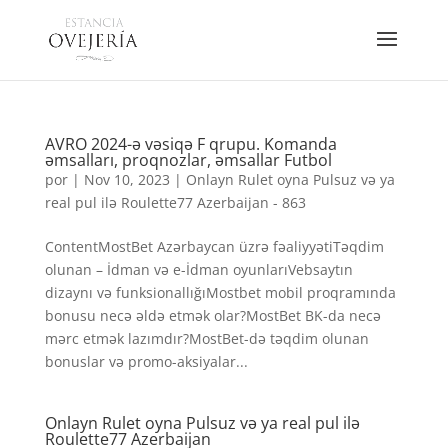
AVRO 2024-ə vəsiqə F qrupu. Komanda
əmsalları, proqnozlar, əmsallar Futbol
por
|
Nov 10, 2023
|
Onlayn Rulet oyna Pulsuz və ya
real pul ilə Roulette77 Azerbaijan - 863
ContentMostBet Azərbaycan üzrə fəaliyyətiTəqdim
olunan – İdman və e-İdman oyunlarıVebsaytın
dizaynı və funksionallığıMostbet mobil proqramında
bonusu necə əldə etmək olar?MostBet BK-da necə
mərc etmək lazımdır?MostBet-də təqdim olunan
bonuslar və promo-aksiyalar...
Onlayn Rulet oyna Pulsuz və ya real pul ilə
Roulette77 Azerbaijan