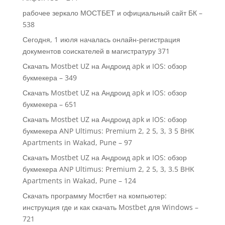
рабочее зеркало МОСТБЕТ и официальный сайт БК –
538
Сегодня, 1 июля началась онлайн-регистрация
документов соискателей в магистратуру 371
Скачать Mostbet UZ на Андроид apk и IOS: обзор
букмекера – 349
Скачать Mostbet UZ на Андроид apk и IOS: обзор
букмекера – 651
Скачать Mostbet UZ на Андроид apk и IOS: обзор
букмекера ANP Ultimus: Premium 2, 2 5, 3, 3 5 BHK
Apartments in Wakad, Pune – 97
Скачать Mostbet UZ на Андроид apk и IOS: обзор
букмекера ANP Ultimus: Premium 2, 2 5, 3, 3.5 BHK
Apartments in Wakad, Pune – 124
Скачать программу Мостбет на компьютер:
инструкция где и как скачать Mostbet для Windows –
721