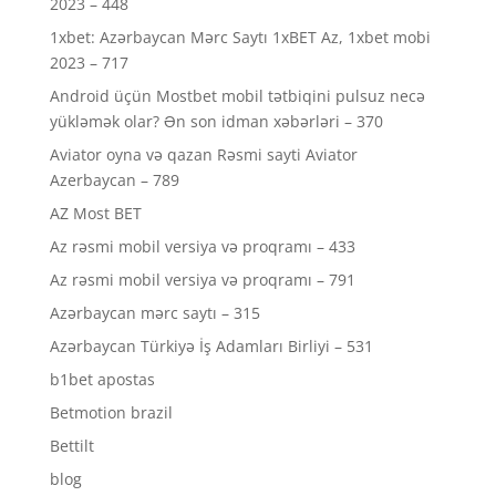
2023 – 448
1xbet: Azərbaycan Mərc Saytı 1xBET Az, 1xbet mobi
2023 – 717
Android üçün Mostbet mobil tətbiqini pulsuz necə
yükləmək olar? Ən son idman xəbərləri – 370
Aviator oyna və qazan Rəsmi sayti Aviator
Azerbaycan – 789
AZ Most BET
Az rəsmi mobil versiya və proqramı – 433
Az rəsmi mobil versiya və proqramı – 791
Azərbaycan mərc saytı – 315
Azərbaycan Türkiyə İş Adamları Birliyi – 531
b1bet apostas
Betmotion brazil
Bettilt
blog