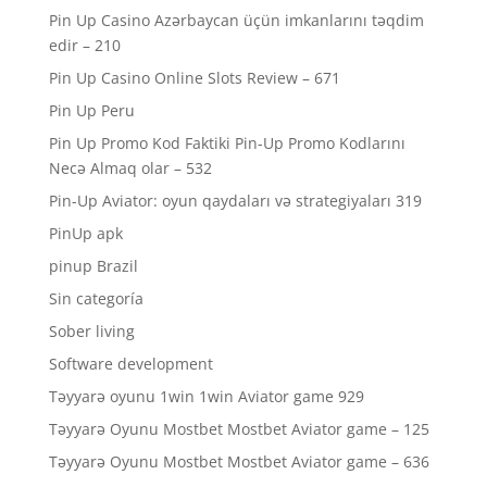
Pin Up Casino Azərbaycan üçün imkanlarını təqdim
edir – 210
Pin Up Casino Online Slots Review – 671
Pin Up Peru
Pin Up Promo Kod Faktiki Pin-Up Promo Kodlarını
Necə Almaq olar – 532
Pin-Up Aviator: oyun qaydaları və strategiyaları 319
PinUp apk
pinup Brazil
Sin categoría
Sober living
Software development
Təyyarə oyunu 1win 1win Aviator game 929
Təyyarə Oyunu Mostbet Mostbet Aviator game – 125
Təyyarə Oyunu Mostbet Mostbet Aviator game – 636