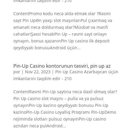
imkanlarını təqdim edir - 210
ContentPromo kodu necə əldə etmək olar ?Rəsmi
sayt Pin UpƏn yaxşı slot maşınlarıPul çıxarmaq və
əmanəti necə doldurmaq olar?Müsbət və mənfi
cəhətləriŞəxsi hesabPin Up – rəsmi sayt onlayn
oynayın, bonus qazanınPin Up casino ilk depozit
qeydiyyatı bonusuAndroid üçün...
Pin-Up Casino kontorunun təsviri, pin up az
por
|
Nov 22, 2023
|
Pin Up Casino Azərbaycan üçün
imkanlarını təqdim edir - 210
ContentRəsmi Pin-Up saytına necə daxil olmaq olar?
Pin Up casino slot maşını – pulla və ya pulsuz
oynayınPin-Up kazino qeydiyyatı bonusu Pin-Up
kazinoPin-Up Casino Loyallıq Proqramı Pin-UpDemo
rejimində slotları pulsuz oynayınPin-Up casino
azndan necə pulAndroid...