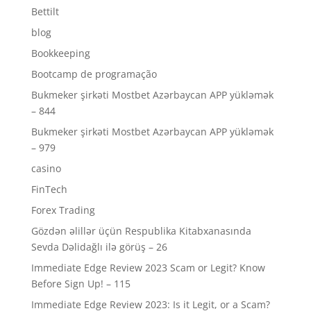
Bettilt
blog
Bookkeeping
Bootcamp de programação
Bukmeker şirkəti Mostbet Azərbaycan APP yükləmək
– 844
Bukmeker şirkəti Mostbet Azərbaycan APP yükləmək
– 979
casino
FinTech
Forex Trading
Gözdən əlillər üçün Respublika Kitabxanasında
Sevda Dəlidağlı ilə görüş – 26
Immediate Edge Review 2023 Scam or Legit? Know
Before Sign Up! – 115
Immediate Edge Review 2023: Is it Legit, or a Scam?