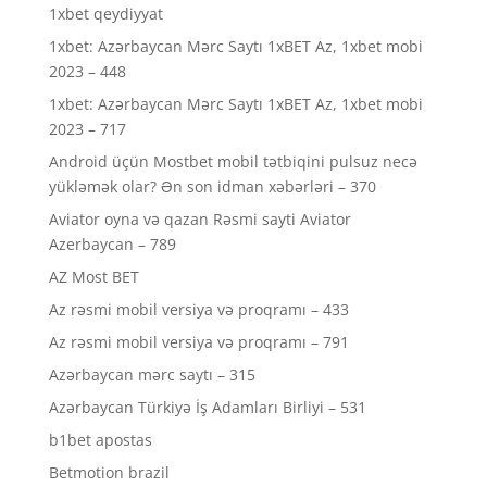
1xbet qeydiyyat
1xbet: Azərbaycan Mərc Saytı 1xBET Az, 1xbet mobi
2023 – 448
1xbet: Azərbaycan Mərc Saytı 1xBET Az, 1xbet mobi
2023 – 717
Android üçün Mostbet mobil tətbiqini pulsuz necə
yükləmək olar? Ən son idman xəbərləri – 370
Aviator oyna və qazan Rəsmi sayti Aviator
Azerbaycan – 789
AZ Most BET
Az rəsmi mobil versiya və proqramı – 433
Az rəsmi mobil versiya və proqramı – 791
Azərbaycan mərc saytı – 315
Azərbaycan Türkiyə İş Adamları Birliyi – 531
b1bet apostas
Betmotion brazil