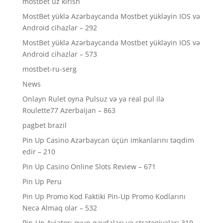
mostbet uz kirish
MostBet yüklə Azərbaycanda Mostbet yükləyin IOS və
Android cihazlar – 292
MostBet yüklə Azərbaycanda Mostbet yükləyin IOS və
Android cihazlar – 573
mostbet-ru-serg
News
Onlayn Rulet oyna Pulsuz və ya real pul ilə
Roulette77 Azerbaijan – 863
pagbet brazil
Pin Up Casino Azərbaycan üçün imkanlarını təqdim
edir – 210
Pin Up Casino Online Slots Review – 671
Pin Up Peru
Pin Up Promo Kod Faktiki Pin-Up Promo Kodlarını
Necə Almaq olar – 532
Pin-Up Aviator: oyun qaydaları və strategiyaları 319