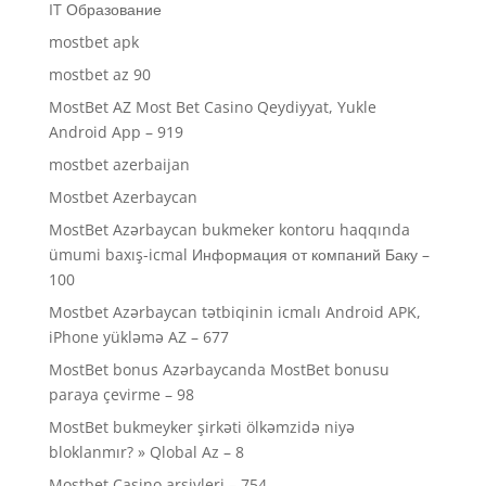
IT Образование
mostbet apk
mostbet az 90
MostBet AZ Most Bet Casino Qeydiyyat, Yukle
Android App – 919
mostbet azerbaijan
Mostbet Azerbaycan
MostBet Azərbaycan bukmeker kontoru haqqında
ümumi baxış-icmal Информация от компаний Баку –
100
Mostbet Azərbaycan tətbiqinin icmalı Android APK,
iPhone yükləmə AZ – 677
MostBet bonus Azərbaycanda MostBet bonusu
paraya çevirme – 98
MostBet bukmeyker şirkəti ölkəmzidə niyə
bloklanmır? » Qlobal Az – 8
Mostbet Casino arşivleri – 754