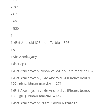
– 261
– 62
– 65
– 835
1
1 xBet Android iOS indir Tətbiq – 526
1w
1win Azerbajany
1xbet apk
1xBet Azərbaycan İdman və kazino üzrə mərclər 152
1xBet Azərbaycan yükle Android və iPhone: bonus
100 , giriş, idman mərcləri – 271
1xBet Azərbaycan yükle Android və iPhone: bonus
100 , giriş, idman mərcləri – 847
1xbet Azərbaycan: Rəsmi Saytın Nəzərdən