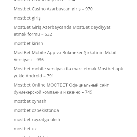
Mostbet Casino Azərbaycan giriş – 970
mostbet giriş
MostBet Giriş Azərbaycanda MostBet qeydiyyatı
etmək formu – 532
mostbet kirish
MostBet Mobile App və Bukmeker Şirkətinin Mobil
Versiyası – 936
Mostbet mobile versiyası ilə mərc etmək Mostbet apk
yukle Android – 791
Mostbet Online МОСТБЕТ Официальный сайт
букмекерской компании и казино – 749
mostbet oynash
mostbet ozbekistonda
mostbet royxatga olish
mostbet uz