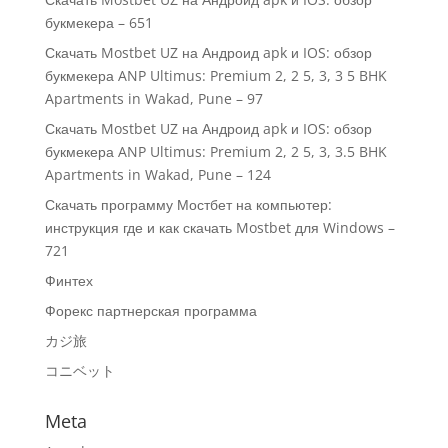
букмекера – 651
Скачать Mostbet UZ на Андроид apk и IOS: обзор
букмекера ANP Ultimus: Premium 2, 2 5, 3, 3 5 BHK
Apartments in Wakad, Pune – 97
Скачать Mostbet UZ на Андроид apk и IOS: обзор
букмекера ANP Ultimus: Premium 2, 2 5, 3, 3.5 BHK
Apartments in Wakad, Pune – 124
Скачать программу Мостбет на компьютер:
инструкция где и как скачать Mostbet для Windows –
721
Финтех
Форекс партнерская программа
カジ旅
コニベット
Meta