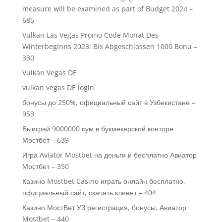
measure will be examined as part of Budget 2024 –
685
Vulkan Las Vegas Promo Code Monat Des
Winterbeginns 2023: Bis Abgeschlossen 1000 Bonu –
330
Vulkan Vegas DE
vulkan vegas DE login
бонусы до 250%, официальный сайт в Узбекистане –
953
Выиграй 9000000 сум в букмекерской конторе
Мостбет – 639
Игра Aviator Mostbet на деньги и бесплатно Авиатор
Мостбет – 350
Казино Mostbet Casino играть онлайн бесплатно,
официальный сайт, скачать клиент – 404
Казино МостБет УЗ регистрация, бонусы, Авиатор
Mostbet – 440