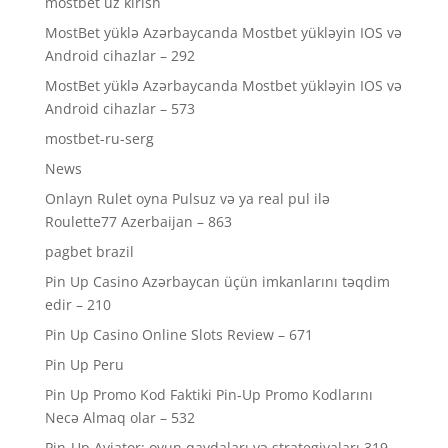
mostbet uz kirish
MostBet yüklə Azərbaycanda Mostbet yükləyin IOS və
Android cihazlar – 292
MostBet yüklə Azərbaycanda Mostbet yükləyin IOS və
Android cihazlar – 573
mostbet-ru-serg
News
Onlayn Rulet oyna Pulsuz və ya real pul ilə
Roulette77 Azerbaijan – 863
pagbet brazil
Pin Up Casino Azərbaycan üçün imkanlarını təqdim
edir – 210
Pin Up Casino Online Slots Review – 671
Pin Up Peru
Pin Up Promo Kod Faktiki Pin-Up Promo Kodlarını
Necə Almaq olar – 532
Pin-Up Aviator: oyun qaydaları və strategiyaları 319