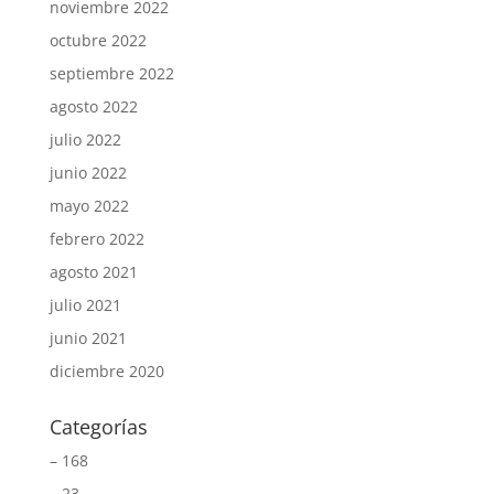
noviembre 2022
octubre 2022
septiembre 2022
agosto 2022
julio 2022
junio 2022
mayo 2022
febrero 2022
agosto 2021
julio 2021
junio 2021
diciembre 2020
Categorías
– 168
– 23