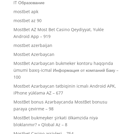
IT Образование
mostbet apk
mostbet az 90
MostBet AZ Most Bet Casino Qeydiyyat, Yukle
Android App – 919
mostbet azerbaijan
Mostbet Azerbaycan
MostBet Azərbaycan bukmeker kontoru haqqında
ümumi baxış-icmal Информация от компаний Баку –
100
Mostbet Azərbaycan tətbiqinin icmalı Android APK,
iPhone yükləmə AZ – 677
MostBet bonus Azərbaycanda MostBet bonusu
paraya çevirme – 98
MostBet bukmeyker şirkəti ölkəmzidə niyə
bloklanmır? » Qlobal Az – 8
Mostbet Casino arşivleri – 754