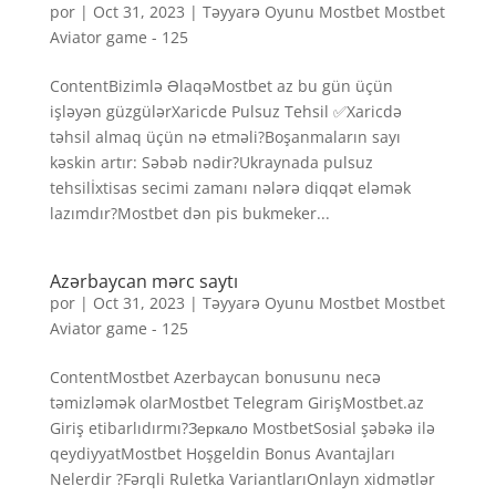
por
|
Oct 31, 2023
|
Təyyarə Oyunu Mostbet Mostbet
Aviator game - 125
ContentBizimlə ƏlaqəMostbet az bu gün üçün
işləyən güzgülərXaricde Pulsuz Tehsil ✅Xaricdə
təhsil almaq üçün nə etməli?Boşanmaların sayı
kəskin artır: Səbəb nədir?Ukraynada pulsuz
tehsilİxtisas secimi zamanı nələrə diqqət eləmək
lazımdır?Mostbet dən pis bukmeker...
Azərbaycan mərc saytı
por
|
Oct 31, 2023
|
Təyyarə Oyunu Mostbet Mostbet
Aviator game - 125
ContentMostbet Azerbaycan bonusunu necə
təmizləmək olarMostbet Telegram GirişMostbet.az
Giriş etibarlıdırmı?Зеркало MostbetSosial şəbəkə ilə
qeydiyyatMostbet Hoşgeldin Bonus Avantajları
Nelerdir ?Fərqli Ruletka VariantlarıOnlayn xidmətlər