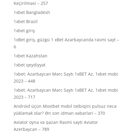
Keçirilməsi – 257
1xbet Bangladesh
1xbet Brazil
1xbet giriş
1xBet giriş, güzgü 1 xBet Azərbaycanda rəsmi sayt –
6
1xbet Kazahstan
1xbet qeydiyyat
1xbet: Azərbaycan Mərc Saytı 1xBET Az, 1xbet mobi
2023 – 448
1xbet: Azərbaycan Mərc Saytı 1xBET Az, 1xbet mobi
2023 – 717
Android üçün Mostbet mobil tətbiqini pulsuz necə
yükləmək olar? Ən son idman xəbərləri – 370
Aviator oyna və qazan Rəsmi sayti Aviator
Azerbaycan – 789