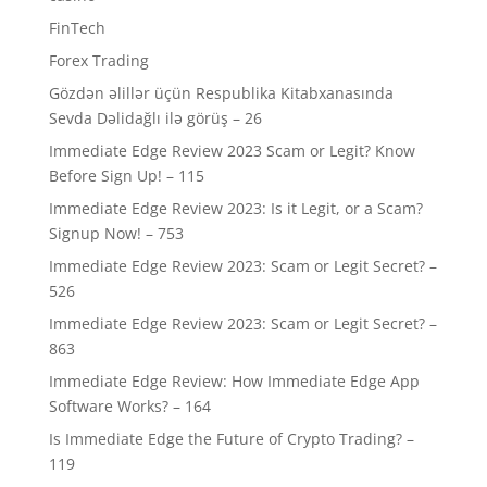
FinTech
Forex Trading
Gözdən əlillər üçün Respublika Kitabxanasında
Sevda Dəlidağlı ilə görüş – 26
Immediate Edge Review 2023 Scam or Legit? Know
Before Sign Up! – 115
Immediate Edge Review 2023: Is it Legit, or a Scam?
Signup Now! – 753
Immediate Edge Review 2023: Scam or Legit Secret? –
526
Immediate Edge Review 2023: Scam or Legit Secret? –
863
Immediate Edge Review: How Immediate Edge App
Software Works? – 164
Is Immediate Edge the Future of Crypto Trading? –
119