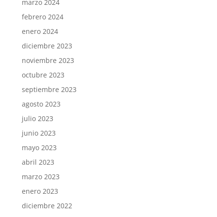
marzo 2024
febrero 2024
enero 2024
diciembre 2023
noviembre 2023
octubre 2023
septiembre 2023
agosto 2023
julio 2023
junio 2023
mayo 2023
abril 2023
marzo 2023
enero 2023
diciembre 2022