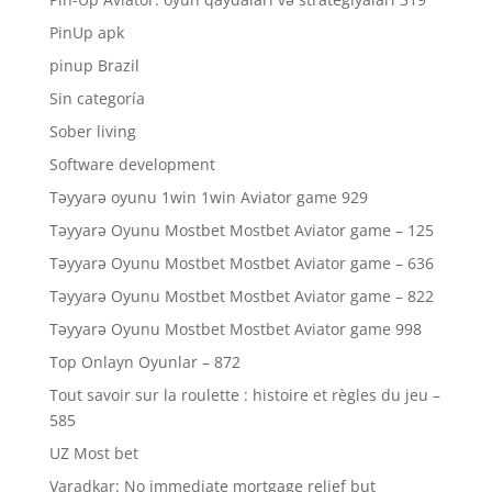
PinUp apk
pinup Brazil
Sin categoría
Sober living
Software development
Təyyarə oyunu 1win 1win Aviator game 929
Təyyarə Oyunu Mostbet Mostbet Aviator game – 125
Təyyarə Oyunu Mostbet Mostbet Aviator game – 636
Təyyarə Oyunu Mostbet Mostbet Aviator game – 822
Təyyarə Oyunu Mostbet Mostbet Aviator game 998
Top Onlayn Oyunlar – 872
Tout savoir sur la roulette : histoire et règles du jeu –
585
UZ Most bet
Varadkar: No immediate mortgage relief but