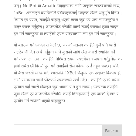
छन्। NetEnt वा Amatic उदाहरणका लागि उत्कृष्ट सफ्टवेयरको साथ,
1xBet अनलाइन क्यासिनोले पेशेवरहरूलाई उत्कृष्ट खेल्ने अनुभूति दिनेछ।
डिमांड एप पसल, तपाईले चाहानु भएको ताजा जुवा एप पत्ता लगाउनुहोस् र
मात्र प्राप्त गर्नुहोस्। डाउनलोड गरेपछि मात्रै तपाइँ प्रत्यक्ष एपमा साइन
इन गर्न सक्नुहुन्छ वा तपाइँको एप्पल सदस्यतामा लग इन गर्न सक्नुहुन्छ।
यो ब्राउज गर्न एकदम सजिलो छ, जसको मतलब तपाईंले कुनै पनि प्यारो
सट्टेबाजी दिन खर्च गर्नुहुन्न भन्ने कुराको लागि खेल कसरी स्थापित गर्ने
भनेर पत्ता लगाउन। तपाईंले निश्चित रूपमा सफ्टवेयर स्थापना गर्नुहुनेछ, तर
हामी सचेत छौं कि यो पूरा गर्न तपाईंको सेल फोनमा ठाउँ नहुन सक्छ। यदि
यो केस जस्तो लाग्छ भने, त्यसपछि 1XBet सेलुलर एक उत्कृष्ट विकल्प हो,
लामो समयसम्म चल्ने प्लेटफर्म उपकरणले खर्च गर्दछ। तपाईंले एपको बारेमा
प्रयास गर्दा राम्रो मोबाइल जुवा भावना पनि हुन सक्छ। एकपटक तपाईंले
जुवा खेल्ने एप डाउनलोड गरेपछि, तपाईं तिनीहरूलाई एक जस्तो देखिन र
प्रयोग गर्न सजिलो भएको चाहनुहुन्छ।