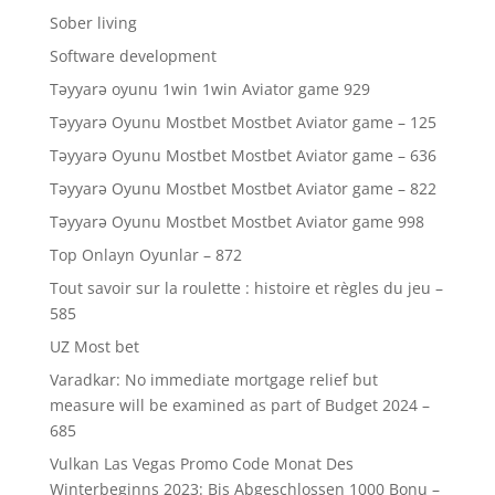
Sober living
Software development
Təyyarə oyunu 1win 1win Aviator game 929
Təyyarə Oyunu Mostbet Mostbet Aviator game – 125
Təyyarə Oyunu Mostbet Mostbet Aviator game – 636
Təyyarə Oyunu Mostbet Mostbet Aviator game – 822
Təyyarə Oyunu Mostbet Mostbet Aviator game 998
Top Onlayn Oyunlar – 872
Tout savoir sur la roulette : histoire et règles du jeu –
585
UZ Most bet
Varadkar: No immediate mortgage relief but
measure will be examined as part of Budget 2024 –
685
Vulkan Las Vegas Promo Code Monat Des
Winterbeginns 2023: Bis Abgeschlossen 1000 Bonu –