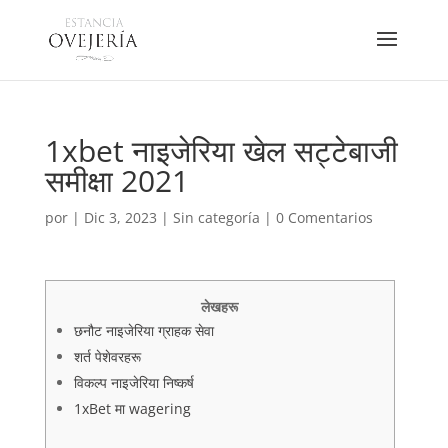
1xbet नाइजेरिया खेल सट्टेबाजी
समीक्षा 2021
por
|
Dic 3, 2023
|
Sin categoría
|
0 Comentarios
लेखहरू
छनौट नाइजेरिया ग्राहक सेवा
शर्त पेशेवरहरू
विकल्प नाइजेरिया निष्कर्ष
1xBet मा wagering