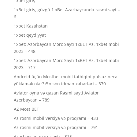
1xbet giriş
1xBet giriş, güzgü 1 xBet Azərbaycanda rəsmi sayt –
6
1xbet Kazahstan
1xbet qeydiyyat
1xbet: Azərbaycan Mərc Saytı 1xBET Az, 1xbet mobi
2023 – 448
1xbet: Azərbaycan Mərc Saytı 1xBET Az, 1xbet mobi
2023 – 717
Android üçün Mostbet mobil tətbiqini pulsuz necə
yükləmək olar? Ən son idman xəbərləri – 370
Aviator oyna və qazan Rəsmi sayti Aviator
Azerbaycan – 789
AZ Most BET
Az rəsmi mobil versiya və proqramı – 433
Az rəsmi mobil versiya və proqramı – 791
Azərbaycan mərc saytı – 315