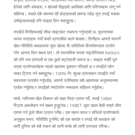
हेर्नको लागि अंकहरू, र खेलको दिइएको अवधिका लागि परिणामहरू लागू गर्न
सकिन्छ। यसले एकै समयमा धेरै क्षेत्रहरूको घमण्ड गर्दछ जुन तपाईं यसका
उम्मेद्वारहरूलाई पनि फाइदा लिन सक्नुहुन्छ।
तपाईंले तिनीहरूलाई सीधा साइटबाट स्थापना गर्नुभएको छ, तुलनात्मक
रूपमा यन्त्रहरू नयाँ कफी प्रणालीमा चल्ने बेलामा। तिनीहरू आफ्नो मनपर्ने
खेल गतिविधि कक्षाहरूमा जुवा खेल्दा यी अतिरिक्त वित्तपोषणहरू प्रयोग
गरेर आनन्द लिन सक्षम छन्। यो स्वाभाविक रूपमा नाइजेरियाका bettors
को पनि यस प्रणाली मा एक ठूलो सट्टेबाजी भावना छ। फाइदा भर्खरै पूरा
भएका प्रयोगकर्ताहरू भएको खातामा भुक्तान गरिएको छ र तपाईंले फोन
नम्बर ट्रिगर गर्न सक्नुहुन्छ। 100% नि: शुल्क प्रोत्साहन तपाईंले नयाँ
सदस्यता प्रदर्शन गर्नुपर्दछ, आफ्नो प्रतिष्ठामा सबै-आवश्यक अनुसन्धानमा
प्रवेश गर्नुहोस् र तपाईंको स्मार्टफोन नम्बरहरू सक्रिय गर्नुहोस्।
साथै, नवीनतम खेल विकल्प को थाहा भित्र प्राप्त गर्दै, तपाईं 1xBet
स्ट्रिम अवलोकन गर्न सक्षम हुनुहुनेछ। 1XBET जुवा उद्यम केही राम्रो जीत
प्राप्त गर्न ठूलो मौका प्रदान गर्नेछ। एक महान सरल र सजिलो प्रयोगकर्ता-
अनुकूल चयन, गतिविधि टूर्नामेंट को एक सारांश र तपाईं धेरै बाधाहरु को
लागी दुनिया को सबै स्थान को लागी मान्छे को लागी प्रस्ताव गरिन्छ।