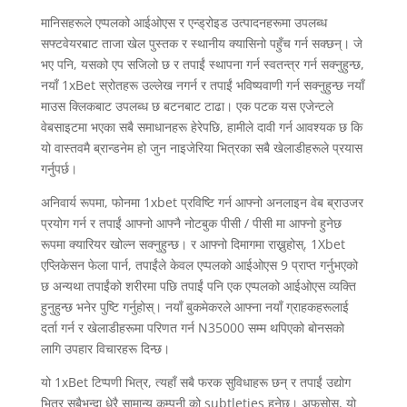
मानिसहरूले एप्पलको आईओएस र एन्ड्रोइड उत्पादनहरूमा उपलब्ध
सफ्टवेयरबाट ताजा खेल पुस्तक र स्थानीय क्यासिनो पहुँच गर्न सक्छन्। जे
भए पनि, यसको एप सजिलो छ र तपाईं स्थापना गर्न स्वतन्त्र गर्न सक्नुहुन्छ,
नयाँ 1xBet स्रोतहरू उल्लेख नगर्न र तपाईं भविष्यवाणी गर्न सक्नुहुन्छ नयाँ
माउस क्लिकबाट उपलब्ध छ बटनबाट टाढा। एक पटक यस एजेन्टले
वेबसाइटमा भएका सबै समाधानहरू हेरेपछि, हामीले दावी गर्न आवश्यक छ कि
यो वास्तवमै ब्रान्डनेम हो जुन नाइजेरिया भित्रका सबै खेलाडीहरूले प्रयास
गर्नुपर्छ।
अनिवार्य रूपमा, फोनमा 1xbet प्रविष्टि गर्न आफ्नो अनलाइन वेब ब्राउजर
प्रयोग गर्न र तपाईं आफ्नो आफ्नै नोटबुक पीसी / पीसी मा आफ्नो हुनेछ
रूपमा क्यारियर खोल्न सक्नुहुन्छ। र आफ्नो दिमागमा राख्नुहोस्, 1Xbet
एप्लिकेसन फेला पार्न, तपाईंले केवल एप्पलको आईओएस 9 प्राप्त गर्नुभएको
छ अन्यथा तपाईंको शरीरमा पछि तपाईं पनि एक एप्पलको आईओएस व्यक्ति
हुनुहुन्छ भनेर पुष्टि गर्नुहोस्। नयाँ बुकमेकरले आफ्ना नयाँ ग्राहकहरूलाई
दर्ता गर्न र खेलाडीहरूमा परिणत गर्न N35000 सम्म थपिएको बोनसको
लागि उपहार विचारहरू दिन्छ।
यो 1xBet टिप्पणी भित्र, त्यहाँ सबै फरक सुविधाहरू छन् र तपाईं उद्योग
भित्र सबैभन्दा धेरै सामान्य कम्पनी को subtleties हुनेछ। अफसोस, यो