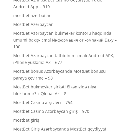
Android App – 919
mostbet azerbaijan
Mostbet Azerbaycan
MostBet Azərbaycan bukmeker kontoru haqqında
ümumi baxış-icmal Информация от компаний Баку –
100
Mostbet Azərbaycan tətbiqinin icmalı Android APK,
iPhone yükləmə AZ – 677
MostBet bonus Azərbaycanda MostBet bonusu
paraya çevirme – 98
MostBet bukmeyker şirkəti ölkəmzidə niyə
bloklanmır? » Qlobal Az – 8
Mostbet Casino arşivleri – 754
Mostbet Casino Azərbaycan giriş – 970
mostbet giriş
MostBet Giriş Azərbaycanda MostBet qeydiyyatı