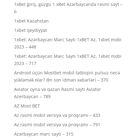
1xBet giriş, güzgü 1 xBet Azərbaycanda rəsmi sayt –
6
1xbet Kazahstan
1xbet qeydiyyat
1xbet: Azərbaycan Mərc Saytı 1xBET Az, 1xbet mobi
2023 – 448
1xbet: Azərbaycan Mərc Saytı 1xBET Az, 1xbet mobi
2023 – 717
Android üçün Mostbet mobil tətbiqini pulsuz necə
yükləmək olar? Ən son idman xəbərləri – 370
Aviator oyna və qazan Rəsmi sayti Aviator
Azerbaycan – 789
AZ Most BET
Az rəsmi mobil versiya və proqramı – 433
Az rəsmi mobil versiya və proqramı – 791
Azərbaycan mərc saytı – 315