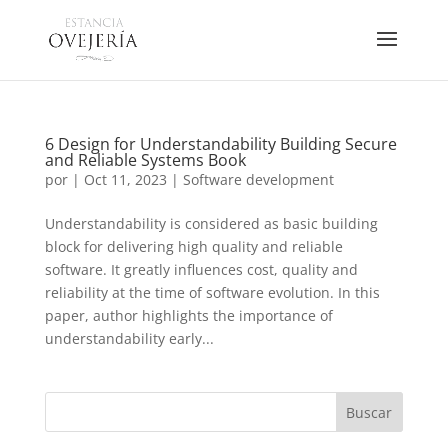
6 Design for Understandability Building Secure
and Reliable Systems Book
por
|
Oct 11, 2023
|
Software development
Understandability is considered as basic building
block for delivering high quality and reliable
software. It greatly influences cost, quality and
reliability at the time of software evolution. In this
paper, author highlights the importance of
understandability early...