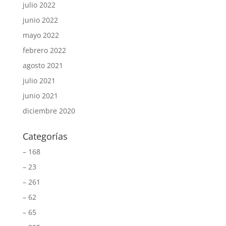
julio 2022
junio 2022
mayo 2022
febrero 2022
agosto 2021
julio 2021
junio 2021
diciembre 2020
Categorías
– 168
– 23
– 261
– 62
– 65