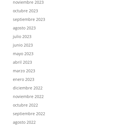
noviembre 2023
octubre 2023
septiembre 2023
agosto 2023
julio 2023
junio 2023
mayo 2023
abril 2023
marzo 2023
enero 2023
diciembre 2022
noviembre 2022
octubre 2022
septiembre 2022
agosto 2022