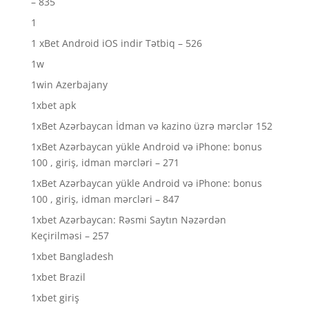
– 835
1
1 xBet Android iOS indir Tətbiq – 526
1w
1win Azerbajany
1xbet apk
1xBet Azərbaycan İdman və kazino üzrə mərclər 152
1xBet Azərbaycan yükle Android və iPhone: bonus
100 , giriş, idman mərcləri – 271
1xBet Azərbaycan yükle Android və iPhone: bonus
100 , giriş, idman mərcləri – 847
1xbet Azərbaycan: Rəsmi Saytın Nəzərdən
Keçirilməsi – 257
1xbet Bangladesh
1xbet Brazil
1xbet giriş