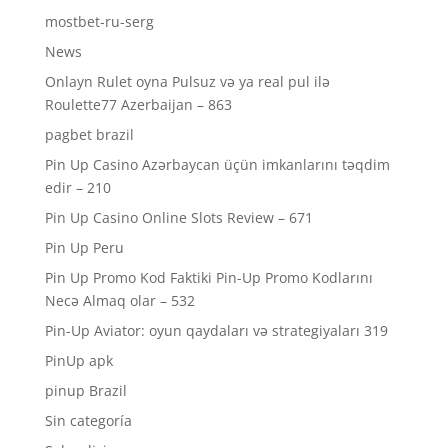
mostbet-ru-serg
News
Onlayn Rulet oyna Pulsuz və ya real pul ilə
Roulette77 Azerbaijan – 863
pagbet brazil
Pin Up Casino Azərbaycan üçün imkanlarını təqdim
edir – 210
Pin Up Casino Online Slots Review – 671
Pin Up Peru
Pin Up Promo Kod Faktiki Pin-Up Promo Kodlarını
Necə Almaq olar – 532
Pin-Up Aviator: oyun qaydaları və strategiyaları 319
PinUp apk
pinup Brazil
Sin categoría