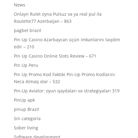
News
Onlayn Rulet oyna Pulsuz və ya real pul ilə
Roulette77 Azerbaijan – 863
pagbet brazil
Pin Up Casino Azərbaycan üçün imkanlarını təqdim
edir – 210
Pin Up Casino Online Slots Review – 671
Pin Up Peru
Pin Up Promo Kod Faktiki Pin-Up Promo Kodlarını
Necə Almaq olar – 532
Pin-Up Aviator: oyun qaydaları və strategiyaları 319
PinUp apk
pinup Brazil
Sin categoría
Sober living
Software development