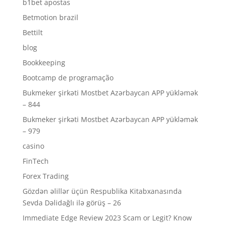
b1bet apostas
Betmotion brazil
Bettilt
blog
Bookkeeping
Bootcamp de programação
Bukmeker şirkəti Mostbet Azərbaycan APP yükləmək
– 844
Bukmeker şirkəti Mostbet Azərbaycan APP yükləmək
– 979
casino
FinTech
Forex Trading
Gözdən əlillər üçün Respublika Kitabxanasında
Sevda Dəlidağlı ilə görüş – 26
Immediate Edge Review 2023 Scam or Legit? Know