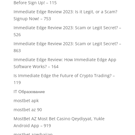
Before Sign Up! – 115
Immediate Edge Review 2023: Is it Legit, or a Scam?
Signup Now! – 753
Immediate Edge Review 2023: Scam or Legit Secret? –
526
Immediate Edge Review 2023: Scam or Legit Secret? –
863
Immediate Edge Review: How Immediate Edge App
Software Works? – 164
Is Immediate Edge the Future of Crypto Trading? –
119
IT Образование
mostbet apk
mostbet az 90
MostBet AZ Most Bet Casino Qeydiyyat, Yukle
Android App – 919
mostbet azerbaijan