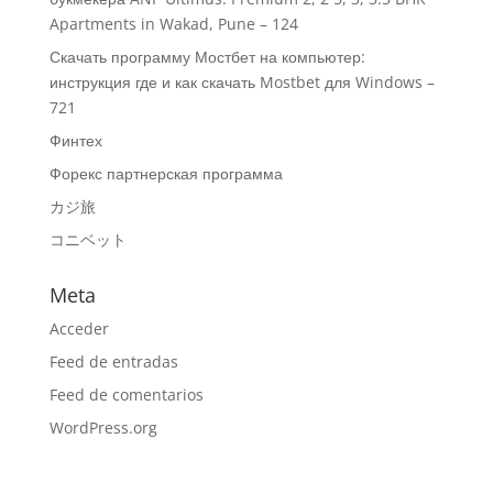
Apartments in Wakad, Pune – 124
Скачать программу Мостбет на компьютер:
инструкция где и как скачать Mostbet для Windows –
721
Финтех
Форекс партнерская программа
カジ旅
コニベット
Meta
Acceder
Feed de entradas
Feed de comentarios
WordPress.org