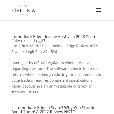
Immediate Edge Review Australia 2023 Scam
Fake or is it Legit?
por
|
Nov 22, 2023
|
Immediate Edge Review 2023:
Scam or Legit Secret? - 526
Oversight by official regulators eliminates scams
regarding the stock. The software aims to increase
returns while markedly reducing threats. Immediate
Edge trading requires competent specifications.
Rapid payouts are an unmistakable criterion of
stability. This is...
Is Immediate Edge a Scam? Why You Should
Avoid Them! A 2022 Review NOTO