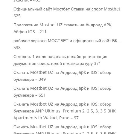
Официальный сайт Мостбет Ставки на спорт Mostbet
625
Приложение Mostbet UZ скачать на Андроид APK,
Айфон IOS – 211
рабочее зеркало МОСТБЕТ и официальный сайт БК –
538
Сегодня, 1 июля началась онлайн-регистрация
документов соискателей в магистратуру 371
Скачать Mostbet UZ на Андроид apk и IOS: обзор
букмекера – 349
Скачать Mostbet UZ на Андроид apk и IOS: обзор
букмекера – 651
Скачать Mostbet UZ на Андроид apk и IOS: обзор
букмекера ANP Ultimus: Premium 2, 2 5, 3, 3 5 BHK
Apartments in Wakad, Pune – 97
Скачать Mostbet UZ на Андроид apk и IOS: обзор
букмекера ANP Ultimus: Premium 2, 2 5, 3, 3.5 BHK