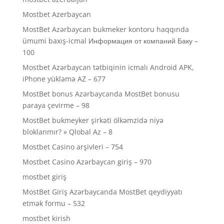
Mostbet Azerbaycan
MostBet Azərbaycan bukmeker kontoru haqqında
ümumi baxış-icmal Информация от компаний Баку –
100
Mostbet Azərbaycan tətbiqinin icmalı Android APK,
iPhone yükləmə AZ – 677
MostBet bonus Azərbaycanda MostBet bonusu
paraya çevirme – 98
MostBet bukmeyker şirkəti ölkəmzidə niyə
bloklanmır? » Qlobal Az – 8
Mostbet Casino arşivleri – 754
Mostbet Casino Azərbaycan giriş – 970
mostbet giriş
MostBet Giriş Azərbaycanda MostBet qeydiyyatı
etmək formu – 532
mostbet kirish