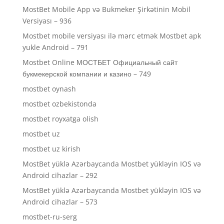
MostBet Mobile App və Bukmeker Şirkətinin Mobil
Versiyası – 936
Mostbet mobile versiyası ilə mərc etmək Mostbet apk
yukle Android – 791
Mostbet Online МОСТБЕТ Официальный сайт
букмекерской компании и казино – 749
mostbet oynash
mostbet ozbekistonda
mostbet royxatga olish
mostbet uz
mostbet uz kirish
MostBet yüklə Azərbaycanda Mostbet yükləyin IOS və
Android cihazlar – 292
MostBet yüklə Azərbaycanda Mostbet yükləyin IOS və
Android cihazlar – 573
mostbet-ru-serg