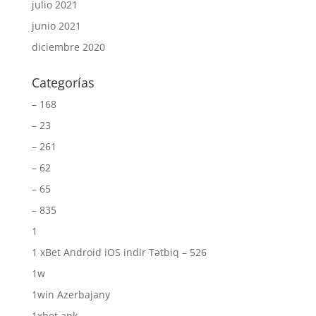
julio 2021
junio 2021
diciembre 2020
Categorías
– 168
– 23
– 261
– 62
– 65
– 835
1
1 xBet Android iOS indir Tətbiq – 526
1w
1win Azerbajany
1xbet apk