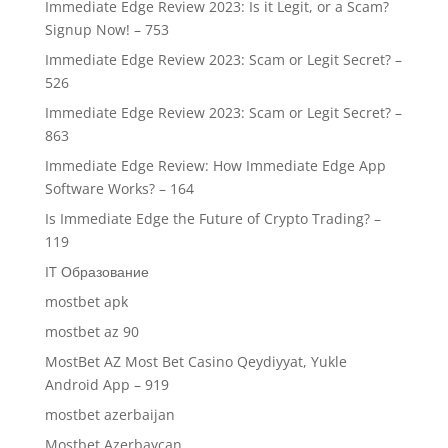
Immediate Edge Review 2023: Is it Legit, or a Scam?
Signup Now! – 753
Immediate Edge Review 2023: Scam or Legit Secret? –
526
Immediate Edge Review 2023: Scam or Legit Secret? –
863
Immediate Edge Review: How Immediate Edge App
Software Works? – 164
Is Immediate Edge the Future of Crypto Trading? –
119
IT Образование
mostbet apk
mostbet az 90
MostBet AZ Most Bet Casino Qeydiyyat, Yukle
Android App – 919
mostbet azerbaijan
Mostbet Azerbaycan