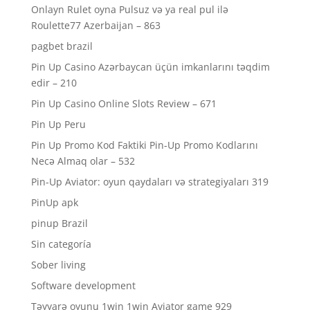
Onlayn Rulet oyna Pulsuz və ya real pul ilə
Roulette77 Azerbaijan – 863
pagbet brazil
Pin Up Casino Azərbaycan üçün imkanlarını təqdim
edir – 210
Pin Up Casino Online Slots Review – 671
Pin Up Peru
Pin Up Promo Kod Faktiki Pin-Up Promo Kodlarını
Necə Almaq olar – 532
Pin-Up Aviator: oyun qaydaları və strategiyaları 319
PinUp apk
pinup Brazil
Sin categoría
Sober living
Software development
Təyyarə oyunu 1win 1win Aviator game 929