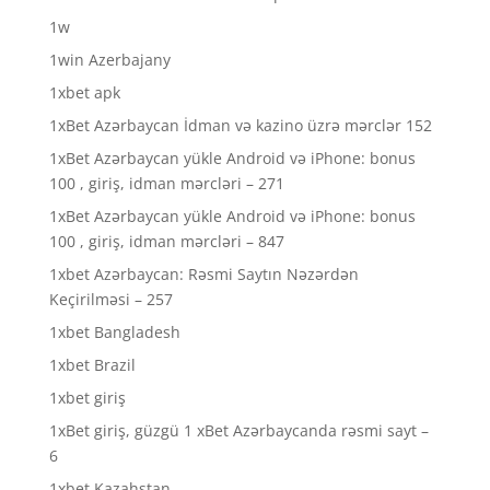
1w
1win Azerbajany
1xbet apk
1xBet Azərbaycan İdman və kazino üzrə mərclər 152
1xBet Azərbaycan yükle Android və iPhone: bonus
100 , giriş, idman mərcləri – 271
1xBet Azərbaycan yükle Android və iPhone: bonus
100 , giriş, idman mərcləri – 847
1xbet Azərbaycan: Rəsmi Saytın Nəzərdən
Keçirilməsi – 257
1xbet Bangladesh
1xbet Brazil
1xbet giriş
1xBet giriş, güzgü 1 xBet Azərbaycanda rəsmi sayt –
6
1xbet Kazahstan