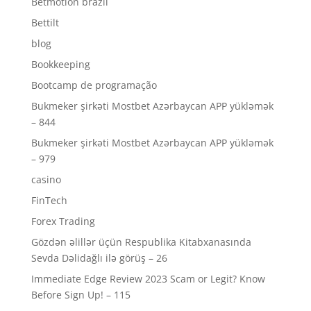
Betmotion brazil
Bettilt
blog
Bookkeeping
Bootcamp de programação
Bukmeker şirkəti Mostbet Azərbaycan APP yükləmək
– 844
Bukmeker şirkəti Mostbet Azərbaycan APP yükləmək
– 979
casino
FinTech
Forex Trading
Gözdən əlillər üçün Respublika Kitabxanasında
Sevda Dəlidağlı ilə görüş – 26
Immediate Edge Review 2023 Scam or Legit? Know
Before Sign Up! – 115