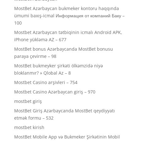
MostBet Azərbaycan bukmeker kontoru haqqında
ümumi baxış-icmal Информация от компаний Баку –
100
Mostbet Azərbaycan tətbiqinin icmalı Android APK,
iPhone yükləmə AZ – 677
MostBet bonus Azərbaycanda MostBet bonusu
paraya çevirme – 98
MostBet bukmeyker şirkəti ölkəmzidə niyə
bloklanmır? » Qlobal Az – 8
Mostbet Casino arşivleri – 754
Mostbet Casino Azərbaycan giriş – 970
mostbet giriş
MostBet Giriş Azərbaycanda MostBet qeydiyyatı
etmək formu – 532
mostbet kirish
MostBet Mobile App və Bukmeker Şirkətinin Mobil