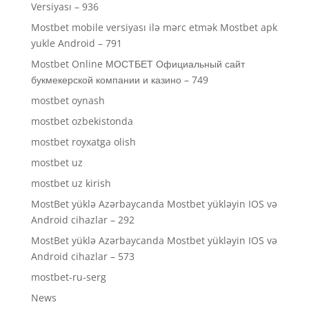
Versiyası – 936
Mostbet mobile versiyası ilə mərc etmək Mostbet apk
yukle Android – 791
Mostbet Online МОСТБЕТ Официальный сайт
букмекерской компании и казино – 749
mostbet oynash
mostbet ozbekistonda
mostbet royxatga olish
mostbet uz
mostbet uz kirish
MostBet yüklə Azərbaycanda Mostbet yükləyin IOS və
Android cihazlar – 292
MostBet yüklə Azərbaycanda Mostbet yükləyin IOS və
Android cihazlar – 573
mostbet-ru-serg
News