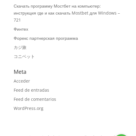
Скачать программу Мостбет на компьютер:
инструкция где и как скачать Mostbet для Windows –
721
Финтех
Форекс партнерская программа
カジ旅
コニベット
Meta
Acceder
Feed de entradas
Feed de comentarios
WordPress.org