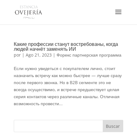
Какие профессии станут востребованы, когда
людей начнёт заменять ИИ
por
|
Ago 21, 2023
|
Форекс партнерская программа
Если нужно увидеться с покупателем лично, стоит
назначить встречу как можно быстрее — лучше сразу
после первого звонка. Но в B2B сегменте это не
всегда осуществимо, и встрече предшествует целая
серия контактов через различные каналы. Отличная
возможность провести...