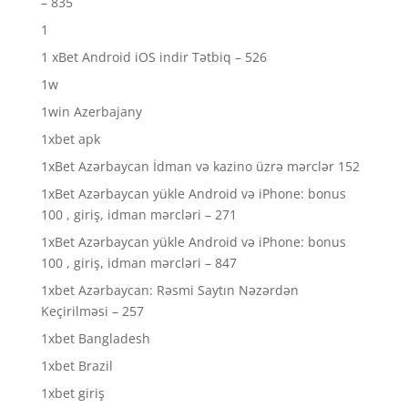
– 835
1
1 xBet Android iOS indir Tətbiq – 526
1w
1win Azerbajany
1xbet apk
1xBet Azərbaycan İdman və kazino üzrə mərclər 152
1xBet Azərbaycan yükle Android və iPhone: bonus
100 , giriş, idman mərcləri – 271
1xBet Azərbaycan yükle Android və iPhone: bonus
100 , giriş, idman mərcləri – 847
1xbet Azərbaycan: Rəsmi Saytın Nəzərdən
Keçirilməsi – 257
1xbet Bangladesh
1xbet Brazil
1xbet giriş