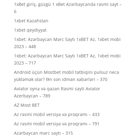
1xBet giriş, güzgü 1 xBet Azərbaycanda rəsmi sayt –
6
1xbet Kazahstan
1xbet qeydiyyat
1xbet: Azərbaycan Mərc Saytı 1xBET Az, 1xbet mobi
2023 – 448
1xbet: Azərbaycan Mərc Saytı 1xBET Az, 1xbet mobi
2023 – 717
Android üçün Mostbet mobil tətbiqini pulsuz necə
yükləmək olar? Ən son idman xəbərləri – 370
Aviator oyna və qazan Rəsmi sayti Aviator
Azerbaycan – 789
AZ Most BET
Az rəsmi mobil versiya və proqramı – 433
Az rəsmi mobil versiya və proqramı – 791
Azərbaycan mərc saytı – 315