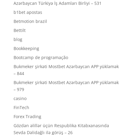
Azərbaycan Türkiyə İş Adamları Birliyi – 531
b1bet apostas
Betmotion brazil
Bettilt
blog
Bookkeeping
Bootcamp de programação
Bukmeker şirkəti Mostbet Azərbaycan APP yükləmək
– 844
Bukmeker şirkəti Mostbet Azərbaycan APP yükləmək
– 979
casino
FinTech
Forex Trading
Gözdən əlillər üçün Respublika Kitabxanasında
Sevda Dəlidağlı ilə görüş – 26