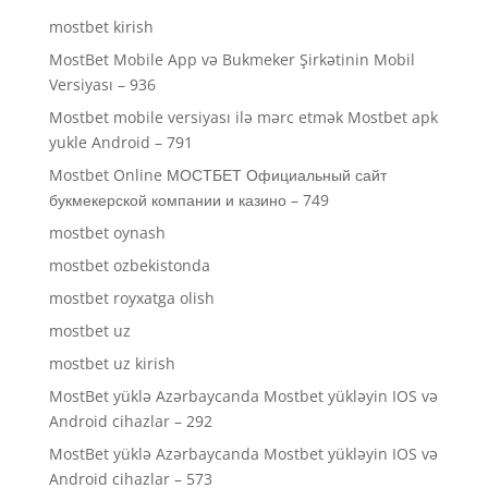
mostbet kirish
MostBet Mobile App və Bukmeker Şirkətinin Mobil
Versiyası – 936
Mostbet mobile versiyası ilə mərc etmək Mostbet apk
yukle Android – 791
Mostbet Online МОСТБЕТ Официальный сайт
букмекерской компании и казино – 749
mostbet oynash
mostbet ozbekistonda
mostbet royxatga olish
mostbet uz
mostbet uz kirish
MostBet yüklə Azərbaycanda Mostbet yükləyin IOS və
Android cihazlar – 292
MostBet yüklə Azərbaycanda Mostbet yükləyin IOS və
Android cihazlar – 573