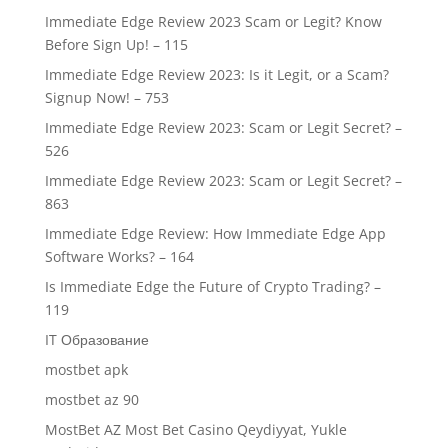
Immediate Edge Review 2023 Scam or Legit? Know
Before Sign Up! – 115
Immediate Edge Review 2023: Is it Legit, or a Scam?
Signup Now! – 753
Immediate Edge Review 2023: Scam or Legit Secret? –
526
Immediate Edge Review 2023: Scam or Legit Secret? –
863
Immediate Edge Review: How Immediate Edge App
Software Works? – 164
Is Immediate Edge the Future of Crypto Trading? –
119
IT Образование
mostbet apk
mostbet az 90
MostBet AZ Most Bet Casino Qeydiyyat, Yukle