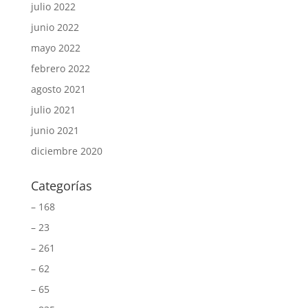
julio 2022
junio 2022
mayo 2022
febrero 2022
agosto 2021
julio 2021
junio 2021
diciembre 2020
Categorías
– 168
– 23
– 261
– 62
– 65