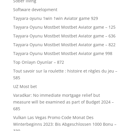
Sober living
Software development
Təyyarə oyunu 1win 1win Aviator game 929
Təyyarə Oyunu Mostbet Mostbet Aviator game – 125
Təyyarə Oyunu Mostbet Mostbet Aviator game – 636
Təyyarə Oyunu Mostbet Mostbet Aviator game – 822
Təyyarə Oyunu Mostbet Mostbet Aviator game 998
Top Onlayn Oyunlar – 872
Tout savoir sur la roulette : histoire et règles du jeu –
585
UZ Most bet
Varadkar: No immediate mortgage relief but
measure will be examined as part of Budget 2024 –
685
Vulkan Las Vegas Promo Code Monat Des
Winterbeginns 2023: Bis Abgeschlossen 1000 Bonu –
330