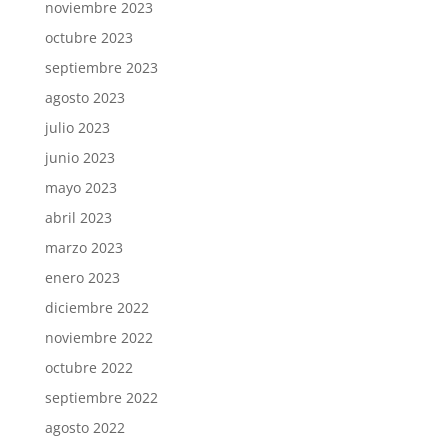
noviembre 2023
octubre 2023
septiembre 2023
agosto 2023
julio 2023
junio 2023
mayo 2023
abril 2023
marzo 2023
enero 2023
diciembre 2022
noviembre 2022
octubre 2022
septiembre 2022
agosto 2022