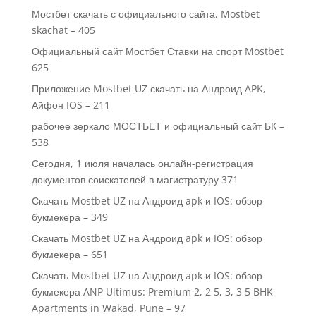
Мостбет скачать с официального сайта, Mostbet
skachat – 405
Официальный сайт Мостбет Ставки на спорт Mostbet
625
Приложение Mostbet UZ скачать на Андроид APK,
Айфон IOS – 211
рабочее зеркало МОСТБЕТ и официальный сайт БК –
538
Сегодня, 1 июля началась онлайн-регистрация
документов соискателей в магистратуру 371
Скачать Mostbet UZ на Андроид apk и IOS: обзор
букмекера – 349
Скачать Mostbet UZ на Андроид apk и IOS: обзор
букмекера – 651
Скачать Mostbet UZ на Андроид apk и IOS: обзор
букмекера ANP Ultimus: Premium 2, 2 5, 3, 3 5 BHK
Apartments in Wakad, Pune – 97