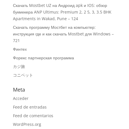
Скачать Mostbet UZ на Андроид apk и IOS: обзор
букмекера ANP Ultimus: Premium 2, 2 5, 3, 3.5 BHK
Apartments in Wakad, Pune – 124
Скачать программу Мостбет на компьютер:
инструкция где и как скачать Mostbet для Windows –
721
Финтех
Форекс партнерская программа
カジ旅
コニベット
Meta
Acceder
Feed de entradas
Feed de comentarios
WordPress.org