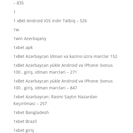
– 835
1
1 xBet Android iOS indir Tətbiq – 526
1w
1win Azerbajany
1xbet apk
1xBet Azərbaycan İdman və kazino üzrə mərclər 152
1xBet Azərbaycan yükle Android və iPhone: bonus
100 , giriş, idman mərcləri – 271
1xBet Azərbaycan yükle Android və iPhone: bonus
100 , giriş, idman mərcləri – 847
1xbet Azərbaycan: Rəsmi Saytın Nəzərdən
Keçirilməsi – 257
1xbet Bangladesh
1xbet Brazil
1xbet giriş