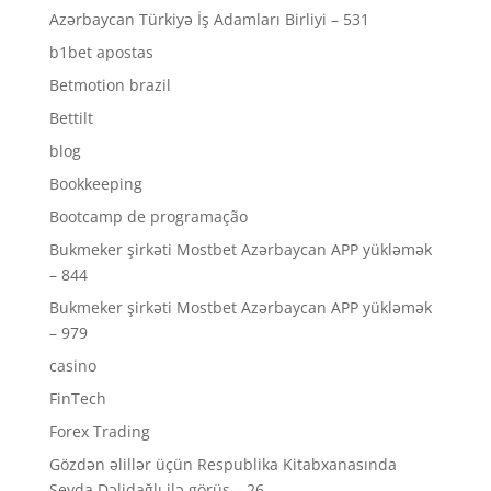
Azərbaycan Türkiyə İş Adamları Birliyi – 531
b1bet apostas
Betmotion brazil
Bettilt
blog
Bookkeeping
Bootcamp de programação
Bukmeker şirkəti Mostbet Azərbaycan APP yükləmək
– 844
Bukmeker şirkəti Mostbet Azərbaycan APP yükləmək
– 979
casino
FinTech
Forex Trading
Gözdən əlillər üçün Respublika Kitabxanasında
Sevda Dəlidağlı ilə görüş – 26