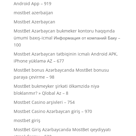
Android App – 919
mostbet azerbaijan
Mostbet Azerbaycan
MostBet Azərbaycan bukmeker kontoru haqqında
ümumi baxış-icmal Информация от компаний Баку –
100
Mostbet Azərbaycan tətbiqinin icmalı Android APK,
iPhone yükləmə AZ – 677
MostBet bonus Azərbaycanda MostBet bonusu
paraya çevirme – 98
MostBet bukmeyker şirkəti ölkəmzidə niyə
bloklanmır? » Qlobal Az – 8
Mostbet Casino arşivleri – 754
Mostbet Casino Azərbaycan giriş – 970
mostbet giriş
MostBet Giriş Azərbaycanda MostBet qeydiyyatı