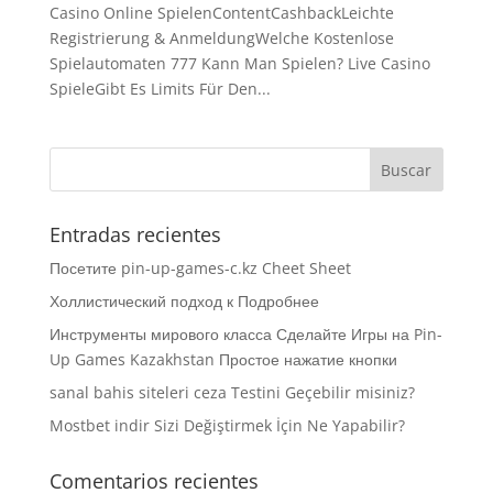
Casino Online SpielenContentCashbackLeichte
Registrierung & AnmeldungWelche Kostenlose
Spielautomaten 777 Kann Man Spielen? Live Casino
SpieleGibt Es Limits Für Den...
Entradas recientes
Посетите pin-up-games-c.kz Cheet Sheet
Холлистический подход к Подробнее
Инструменты мирового класса Сделайте Игры на Pin-
Up Games Kazakhstan Простое нажатие кнопки
sanal bahis siteleri ceza Testini Geçebilir misiniz?
Mostbet indir Sizi Değiştirmek İçin Ne Yapabilir?
Comentarios recientes