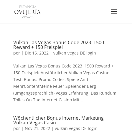
Vulkan Las Vegas Bonus Code 2023 ️ 1500
Reward + 150 Freispiel
por
|
Dic 15, 2022
|
vulkan vegas DE login
Vulkan Las Vegas Bonus Code 2023 ️ 1500 Reward +
150 FreispieleAusführlicher Vulkan Vegas Casino
Test: Bonus, Promo Codes, Spiele And
MehrContentMeine Feuer Speiender Berg
(umgangssprachlich) Vegas Erfahrung: Das Rundum
Tolles On The Internet Casino Mit...
Wöchentlicher Bonus Internet Marketing
Vulkan Vegas Casin
por
|
Nov 21, 2022
|
vulkan vegas DE login