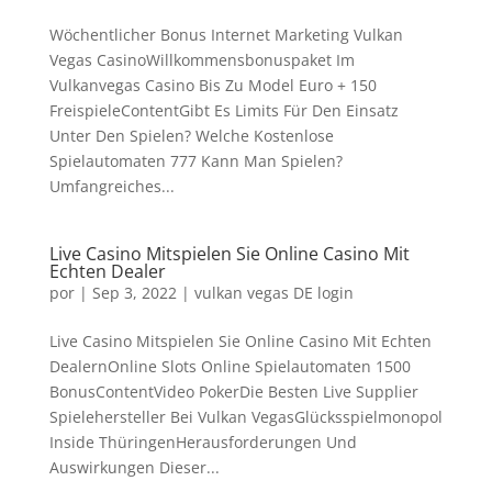
Wöchentlicher Bonus Internet Marketing Vulkan
Vegas CasinoWillkommensbonuspaket Im
Vulkanvegas Casino Bis Zu Model Euro + 150
FreispieleContentGibt Es Limits Für Den Einsatz
Unter Den Spielen? Welche Kostenlose
Spielautomaten 777 Kann Man Spielen?
Umfangreiches...
Live Casino Mitspielen Sie Online Casino Mit
Echten Dealer
por
|
Sep 3, 2022
|
vulkan vegas DE login
Live Casino Mitspielen Sie Online Casino Mit Echten
DealernOnline Slots Online Spielautomaten 1500
BonusContentVideo PokerDie Besten Live Supplier
Spielehersteller Bei Vulkan VegasGlücksspielmonopol
Inside ThüringenHerausforderungen Und
Auswirkungen Dieser...