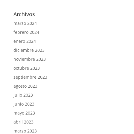
Archivos
marzo 2024
febrero 2024
enero 2024
diciembre 2023
noviembre 2023
octubre 2023
septiembre 2023
agosto 2023
julio 2023
junio 2023
mayo 2023
abril 2023
marzo 2023