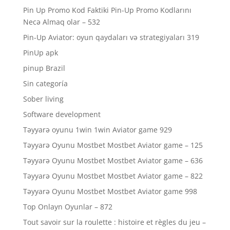
Pin Up Promo Kod Faktiki Pin-Up Promo Kodlarını
Necə Almaq olar – 532
Pin-Up Aviator: oyun qaydaları və strategiyaları 319
PinUp apk
pinup Brazil
Sin categoría
Sober living
Software development
Təyyarə oyunu 1win 1win Aviator game 929
Təyyarə Oyunu Mostbet Mostbet Aviator game – 125
Təyyarə Oyunu Mostbet Mostbet Aviator game – 636
Təyyarə Oyunu Mostbet Mostbet Aviator game – 822
Təyyarə Oyunu Mostbet Mostbet Aviator game 998
Top Onlayn Oyunlar – 872
Tout savoir sur la roulette : histoire et règles du jeu –