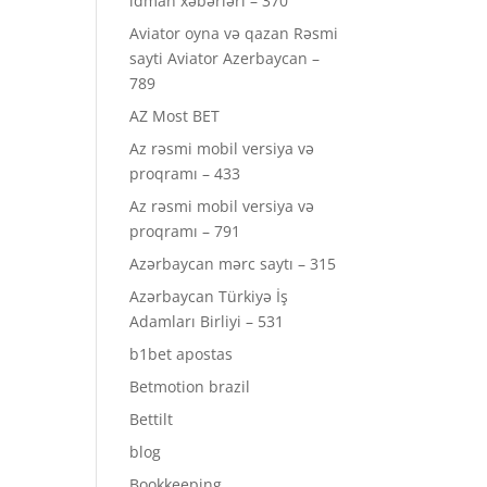
idman xəbərləri – 370
Aviator oyna və qazan Rəsmi
sayti Aviator Azerbaycan –
789
AZ Most BET
Az rəsmi mobil versiya və
proqramı – 433
Az rəsmi mobil versiya və
proqramı – 791
Azərbaycan mərc saytı – 315
Azərbaycan Türkiyə İş
Adamları Birliyi – 531
b1bet apostas
Betmotion brazil
Bettilt
blog
Bookkeeping