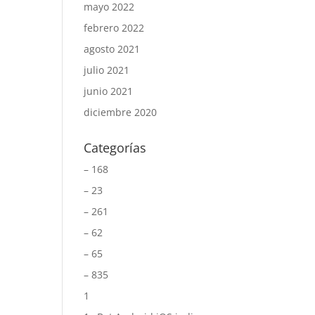
mayo 2022
febrero 2022
agosto 2021
julio 2021
junio 2021
diciembre 2020
Categorías
– 168
– 23
– 261
– 62
– 65
– 835
1