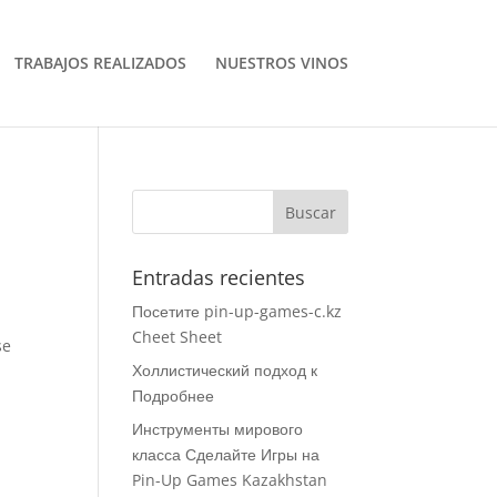
TRABAJOS REALIZADOS
NUESTROS VINOS
Entradas recientes
Посетите pin-up-games-c.kz
Cheet Sheet
se
Холлистический подход к
Подробнее
Инструменты мирового
класса Сделайте Игры на
Pin-Up Games Kazakhstan