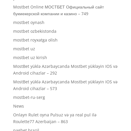
Mostbet Online МОСТБЕТ Официальный сайт
букмекерской компании и казино – 749
mostbet oynash
mostbet ozbekistonda
mostbet royxatga olish
mostbet uz
mostbet uz kirish
MostBet yüklə Azərbaycanda Mostbet yükləyin IOS və
Android cihazlar – 292
MostBet yüklə Azərbaycanda Mostbet yükləyin IOS və
Android cihazlar – 573
mostbet-ru-serg
News
Onlayn Rulet oyna Pulsuz və ya real pul ilə
Roulette77 Azerbaijan – 863
pagbet brazil