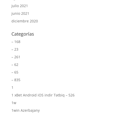
julio 2021
junio 2021
diciembre 2020
Categorías
– 168
– 23
– 261
– 62
– 65
– 835
1
1 xBet Android iOS indir Tətbiq – 526
1w
1win Azerbajany