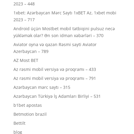
2023 – 448
1xbet: Azərbaycan Mərc Saytı 1xBET Az, 1xbet mobi
2023 – 717
Android üçün Mostbet mobil tətbiqini pulsuz necə
yükləmək olar? Ən son idman xəbərləri – 370
Aviator oyna və qazan Rəsmi sayti Aviator
Azerbaycan – 789
AZ Most BET
Az rəsmi mobil versiya və proqramı – 433
Az rəsmi mobil versiya və proqramı – 791
Azərbaycan mərc saytı – 315
Azərbaycan Türkiyə İş Adamları Birliyi – 531
b1bet apostas
Betmotion brazil
Bettilt
blog