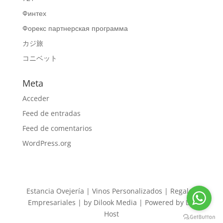
Финтех
Форекс партнерская программа
カジ旅
コニベット
Meta
Acceder
Feed de entradas
Feed de comentarios
WordPress.org
Estancia Ovejería | Vinos Personalizados | Regalos
Empresariales | by Dilook Media | Powered by DK
Host