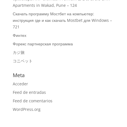
Apartments in Wakad, Pune – 124
Скачать программу Мостбет на компьютер:
инструкция где и как скачать Mostbet для Windows –
721
Финтех
Форекс партнерская программа
カジ旅
コニベット
Meta
Acceder
Feed de entradas
Feed de comentarios
WordPress.org