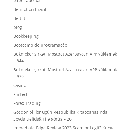
b1bet apostas
Betmotion brazil
Bettilt
blog
Bookkeeping
Bootcamp de programação
Bukmeker şirkəti Mostbet Azərbaycan APP yükləmək
– 844
Bukmeker şirkəti Mostbet Azərbaycan APP yükləmək
– 979
casino
FinTech
Forex Trading
Gözdən əlillər üçün Respublika Kitabxanasında
Sevda Dəlidağlı ilə görüş – 26
Immediate Edge Review 2023 Scam or Legit? Know