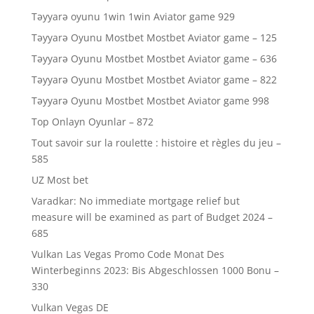
Təyyarə oyunu 1win 1win Aviator game 929
Təyyarə Oyunu Mostbet Mostbet Aviator game – 125
Təyyarə Oyunu Mostbet Mostbet Aviator game – 636
Təyyarə Oyunu Mostbet Mostbet Aviator game – 822
Təyyarə Oyunu Mostbet Mostbet Aviator game 998
Top Onlayn Oyunlar – 872
Tout savoir sur la roulette : histoire et règles du jeu –
585
UZ Most bet
Varadkar: No immediate mortgage relief but
measure will be examined as part of Budget 2024 –
685
Vulkan Las Vegas Promo Code Monat Des
Winterbeginns 2023: Bis Abgeschlossen 1000 Bonu –
330
Vulkan Vegas DE