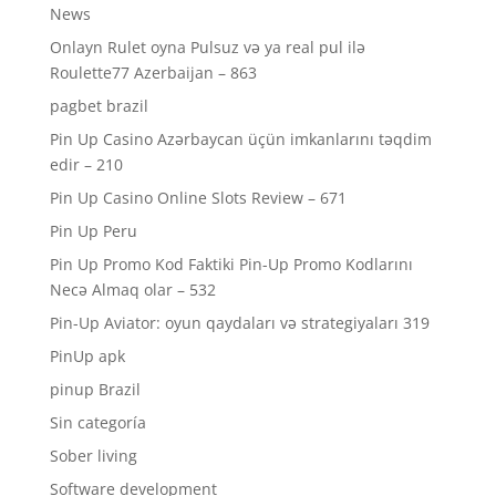
News
Onlayn Rulet oyna Pulsuz və ya real pul ilə
Roulette77 Azerbaijan – 863
pagbet brazil
Pin Up Casino Azərbaycan üçün imkanlarını təqdim
edir – 210
Pin Up Casino Online Slots Review – 671
Pin Up Peru
Pin Up Promo Kod Faktiki Pin-Up Promo Kodlarını
Necə Almaq olar – 532
Pin-Up Aviator: oyun qaydaları və strategiyaları 319
PinUp apk
pinup Brazil
Sin categoría
Sober living
Software development