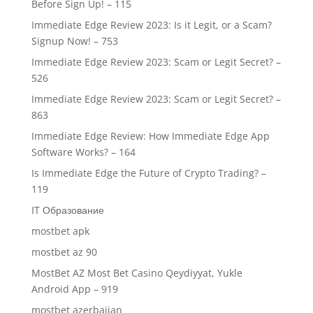
Before Sign Up! – 115
Immediate Edge Review 2023: Is it Legit, or a Scam?
Signup Now! – 753
Immediate Edge Review 2023: Scam or Legit Secret? –
526
Immediate Edge Review 2023: Scam or Legit Secret? –
863
Immediate Edge Review: How Immediate Edge App
Software Works? – 164
Is Immediate Edge the Future of Crypto Trading? –
119
IT Образование
mostbet apk
mostbet az 90
MostBet AZ Most Bet Casino Qeydiyyat, Yukle
Android App – 919
mostbet azerbaijan