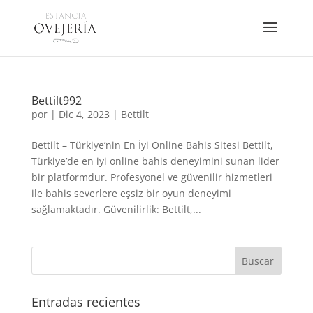
Bettilt992
por
|
Dic 4, 2023
|
Bettilt
Bettilt – Türkiye’nin En İyi Online Bahis Sitesi Bettilt,
Türkiye’de en iyi online bahis deneyimini sunan lider
bir platformdur. Profesyonel ve güvenilir hizmetleri
ile bahis severlere eşsiz bir oyun deneyimi
sağlamaktadır. Güvenilirlik: Bettilt,...
Entradas recientes