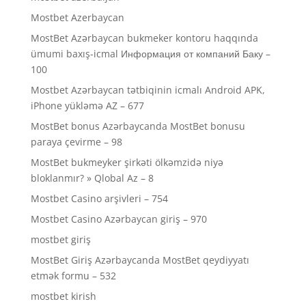
Mostbet Azerbaycan
MostBet Azərbaycan bukmeker kontoru haqqında
ümumi baxış-icmal Информация от компаний Баку –
100
Mostbet Azərbaycan tətbiqinin icmalı Android APK,
iPhone yükləmə AZ – 677
MostBet bonus Azərbaycanda MostBet bonusu
paraya çevirme – 98
MostBet bukmeyker şirkəti ölkəmzidə niyə
bloklanmır? » Qlobal Az – 8
Mostbet Casino arşivleri – 754
Mostbet Casino Azərbaycan giriş – 970
mostbet giriş
MostBet Giriş Azərbaycanda MostBet qeydiyyatı
etmək formu – 532
mostbet kirish