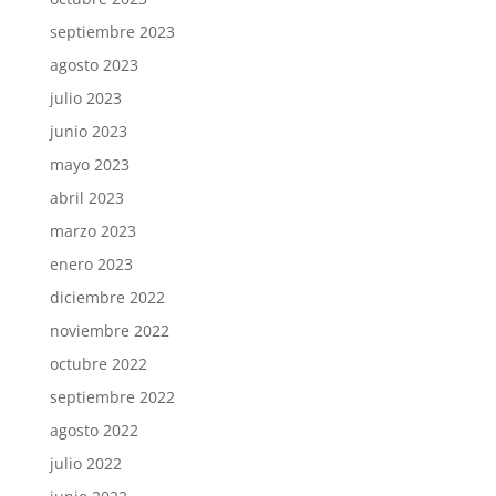
septiembre 2023
agosto 2023
julio 2023
junio 2023
mayo 2023
abril 2023
marzo 2023
enero 2023
diciembre 2022
noviembre 2022
octubre 2022
septiembre 2022
agosto 2022
julio 2022