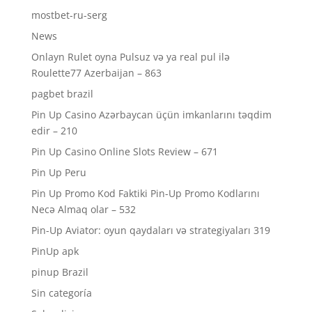
mostbet-ru-serg
News
Onlayn Rulet oyna Pulsuz və ya real pul ilə
Roulette77 Azerbaijan – 863
pagbet brazil
Pin Up Casino Azərbaycan üçün imkanlarını təqdim
edir – 210
Pin Up Casino Online Slots Review – 671
Pin Up Peru
Pin Up Promo Kod Faktiki Pin-Up Promo Kodlarını
Necə Almaq olar – 532
Pin-Up Aviator: oyun qaydaları və strategiyaları 319
PinUp apk
pinup Brazil
Sin categoría