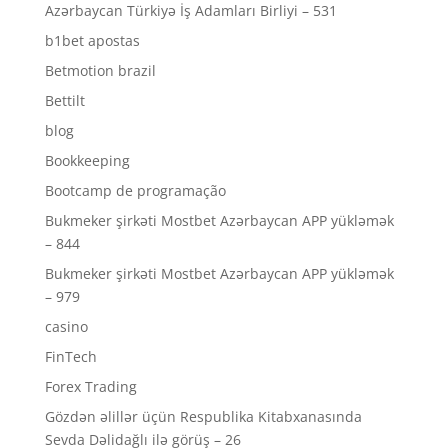
Azərbaycan Türkiyə İş Adamları Birliyi – 531
b1bet apostas
Betmotion brazil
Bettilt
blog
Bookkeeping
Bootcamp de programação
Bukmeker şirkəti Mostbet Azərbaycan APP yükləmək
– 844
Bukmeker şirkəti Mostbet Azərbaycan APP yükləmək
– 979
casino
FinTech
Forex Trading
Gözdən əlillər üçün Respublika Kitabxanasında
Sevda Dəlidağlı ilə görüş – 26