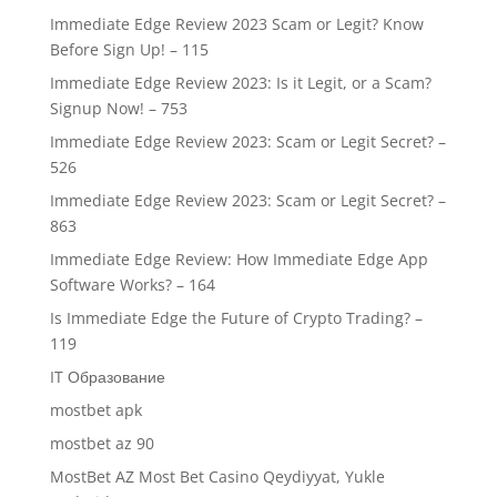
Immediate Edge Review 2023 Scam or Legit? Know
Before Sign Up! – 115
Immediate Edge Review 2023: Is it Legit, or a Scam?
Signup Now! – 753
Immediate Edge Review 2023: Scam or Legit Secret? –
526
Immediate Edge Review 2023: Scam or Legit Secret? –
863
Immediate Edge Review: How Immediate Edge App
Software Works? – 164
Is Immediate Edge the Future of Crypto Trading? –
119
IT Образование
mostbet apk
mostbet az 90
MostBet AZ Most Bet Casino Qeydiyyat, Yukle