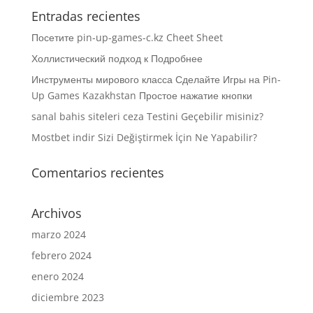
Entradas recientes
Посетите pin-up-games-c.kz Cheet Sheet
Холлистический подход к Подробнее
Инструменты мирового класса Сделайте Игры на Pin-
Up Games Kazakhstan Простое нажатие кнопки
sanal bahis siteleri ceza Testini Geçebilir misiniz?
Mostbet indir Sizi Değiştirmek İçin Ne Yapabilir?
Comentarios recientes
Archivos
marzo 2024
febrero 2024
enero 2024
diciembre 2023