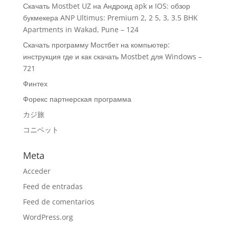
Скачать Mostbet UZ на Андроид apk и IOS: обзор
букмекера ANP Ultimus: Premium 2, 2 5, 3, 3.5 BHK
Apartments in Wakad, Pune – 124
Скачать программу Мостбет на компьютер:
инструкция где и как скачать Mostbet для Windows –
721
Финтех
Форекс партнерская программа
カジ旅
コニベット
Meta
Acceder
Feed de entradas
Feed de comentarios
WordPress.org