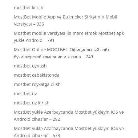
mostbet kirish
MostBet Mobile App və Bukmeker Şirkətinin Mobil
Versiyası – 936
Mostbet mobile versiyası ilə mərc etmək Mostbet apk
yukle Android – 791
Mostbet Online МОСТБЕТ Официальный сайт
букмекерской компании и казино – 749
mostbet oynash
mostbet ozbekistonda
mostbet royxatga olish
mostbet uz
mostbet uz kirish
MostBet yüklə Azərbaycanda Mostbet yükləyin IOS və
Android cihazlar – 292
MostBet yüklə Azərbaycanda Mostbet yükləyin IOS və
Android cihazlar – 573