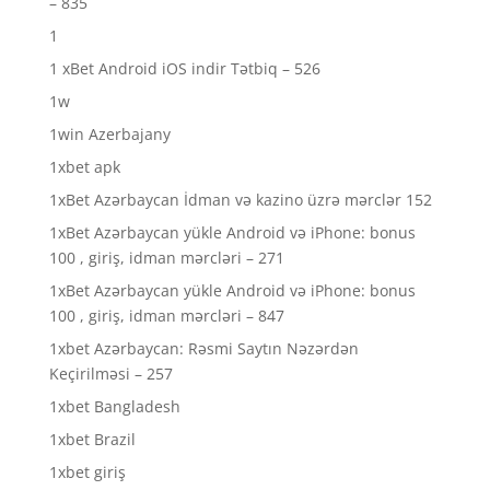
– 835
1
1 xBet Android iOS indir Tətbiq – 526
1w
1win Azerbajany
1xbet apk
1xBet Azərbaycan İdman və kazino üzrə mərclər 152
1xBet Azərbaycan yükle Android və iPhone: bonus
100 , giriş, idman mərcləri – 271
1xBet Azərbaycan yükle Android və iPhone: bonus
100 , giriş, idman mərcləri – 847
1xbet Azərbaycan: Rəsmi Saytın Nəzərdən
Keçirilməsi – 257
1xbet Bangladesh
1xbet Brazil
1xbet giriş