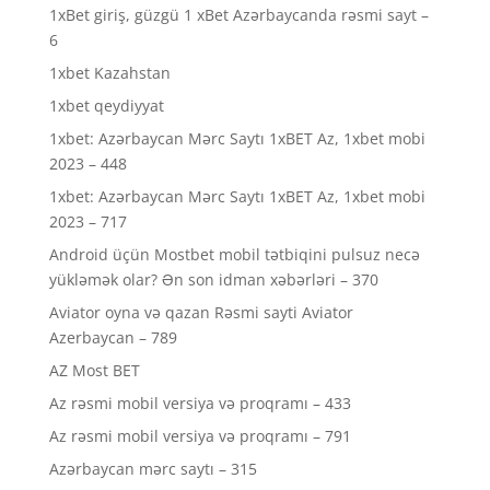
1xBet giriş, güzgü 1 xBet Azərbaycanda rəsmi sayt –
6
1xbet Kazahstan
1xbet qeydiyyat
1xbet: Azərbaycan Mərc Saytı 1xBET Az, 1xbet mobi
2023 – 448
1xbet: Azərbaycan Mərc Saytı 1xBET Az, 1xbet mobi
2023 – 717
Android üçün Mostbet mobil tətbiqini pulsuz necə
yükləmək olar? Ən son idman xəbərləri – 370
Aviator oyna və qazan Rəsmi sayti Aviator
Azerbaycan – 789
AZ Most BET
Az rəsmi mobil versiya və proqramı – 433
Az rəsmi mobil versiya və proqramı – 791
Azərbaycan mərc saytı – 315