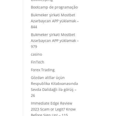
Bootcamp de programação
Bukmeker şirkəti Mostbet
Azərbaycan APP yükləmək –
844
Bukmeker şirkəti Mostbet
Azərbaycan APP yükləmək –
979
casino
FinTech
Forex Trading
Gözdən əlillər üçün
Respublika Kitabxanasında
Sevda Dəlidağlı ilə görüş –
26
Immediate Edge Review
2023 Scam or Legit? Know
Before Sign Up! – 115