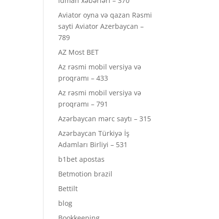
idman xəbərləri – 370
Aviator oyna və qazan Rəsmi
sayti Aviator Azerbaycan –
789
AZ Most BET
Az rəsmi mobil versiya və
proqramı – 433
Az rəsmi mobil versiya və
proqramı – 791
Azərbaycan mərc saytı – 315
Azərbaycan Türkiyə İş
Adamları Birliyi – 531
b1bet apostas
Betmotion brazil
Bettilt
blog
Bookkeeping