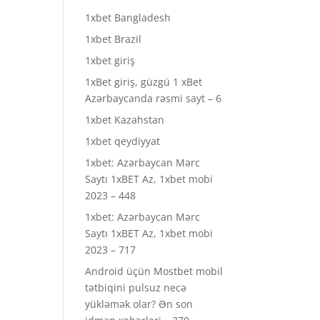
1xbet Bangladesh
1xbet Brazil
1xbet giriş
1xBet giriş, güzgü 1 xBet
Azərbaycanda rəsmi sayt – 6
1xbet Kazahstan
1xbet qeydiyyat
1xbet: Azərbaycan Mərc
Saytı 1xBET Az, 1xbet mobi
2023 – 448
1xbet: Azərbaycan Mərc
Saytı 1xBET Az, 1xbet mobi
2023 – 717
Android üçün Mostbet mobil
tətbiqini pulsuz necə
yükləmək olar? Ən son