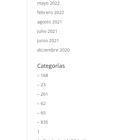
mayo 2022
febrero 2022
agosto 2021
julio 2021
junio 2021
diciembre 2020
Categorías
– 168
– 23
– 261
– 62
– 65
– 835
1