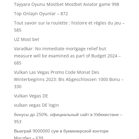
Təyyarə Oyunu Mostbet Mostbet Aviator game 998
Top Onlayn Oyunlar – 872
Tout savoir sur la roulette : histoire et règles du jeu –
585
UZ Most bet
Varadkar: No immediate mortgage relief but
measure will be examined as part of Budget 2024 –
685
Vulkan Las Vegas Promo Code Monat Des
Winterbeginns 2023: Bis Abgeschlossen 1000 Bonu –
330
Vulkan Vegas DE
vulkan vegas DE login
бонусы до 250%, официальный сайт в Узбекистане –
953
Выиграй 9000000 сум в букмекерской конторе
Мостбет – 639