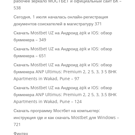
рабочее зеркало МОСТБЕТ и официальный сайт БК –
538
Сегодня, 1 июля началась онлайн-регистрация
документов соискателей в магистратуру 371
Скачать Mostbet UZ на Андроид apk и IOS: обзор
букмекера – 349
Скачать Mostbet UZ на Андроид apk и IOS: обзор
букмекера – 651
Скачать Mostbet UZ на Андроид apk и IOS: обзор
букмекера ANP Ultimus: Premium 2, 2 5, 3, 3 5 BHK
Apartments in Wakad, Pune – 97
Скачать Mostbet UZ на Андроид apk и IOS: обзор
букмекера ANP Ultimus: Premium 2, 2 5, 3, 3.5 BHK
Apartments in Wakad, Pune – 124
Скачать программу Мостбет на компьютер:
инструкция где и как скачать Mostbet для Windows –
721
Финтех