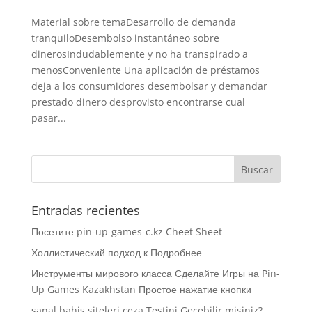
Material sobre temaDesarrollo de demanda
tranquiloDesembolso instantáneo sobre
dinerosIndudablemente y no ha transpirado a
menosConveniente Una aplicación de préstamos
deja a los consumidores desembolsar y demandar
prestado dinero desprovisto encontrarse cual
pasar...
Entradas recientes
Посетите pin-up-games-c.kz Cheet Sheet
Холлистический подход к Подробнее
Инструменты мирового класса Сделайте Игры на Pin-
Up Games Kazakhstan Простое нажатие кнопки
sanal bahis siteleri ceza Testini Geçebilir misiniz?