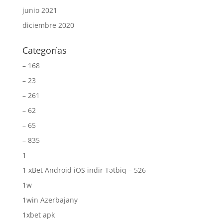
junio 2021
diciembre 2020
Categorías
– 168
– 23
– 261
– 62
– 65
– 835
1
1 xBet Android iOS indir Tətbiq – 526
1w
1win Azerbajany
1xbet apk