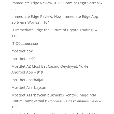
Immediate Edge Review 2023: Scam or Legit Secret? –
863
Immediate Edge Review: How Immediate Edge App
Software Works? – 164
Is Immediate Edge the Future of Crypto Trading? –
119
IT Образование
mostbet apk
mostbet az 90
MostBet AZ Most Bet Casino Qeydiyyat, Yukle
Android App – 919
mostbet azerbaijan
Mostbet Azerbaycan
MostBet Azərbaycan bukmeker kontoru haqqında
ümumi baxış-icmal Информация от компаний Баку –
100