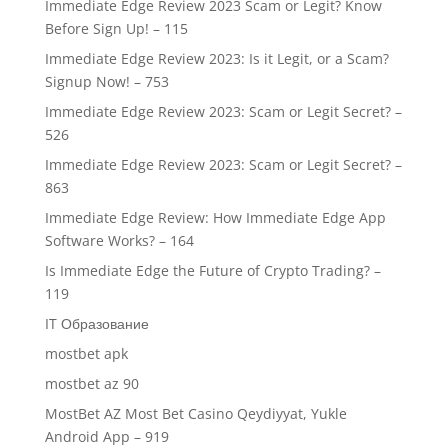
Immediate Edge Review 2023 Scam or Legit? Know
Before Sign Up! – 115
Immediate Edge Review 2023: Is it Legit, or a Scam?
Signup Now! – 753
Immediate Edge Review 2023: Scam or Legit Secret? –
526
Immediate Edge Review 2023: Scam or Legit Secret? –
863
Immediate Edge Review: How Immediate Edge App
Software Works? – 164
Is Immediate Edge the Future of Crypto Trading? –
119
IT Образование
mostbet apk
mostbet az 90
MostBet AZ Most Bet Casino Qeydiyyat, Yukle
Android App – 919