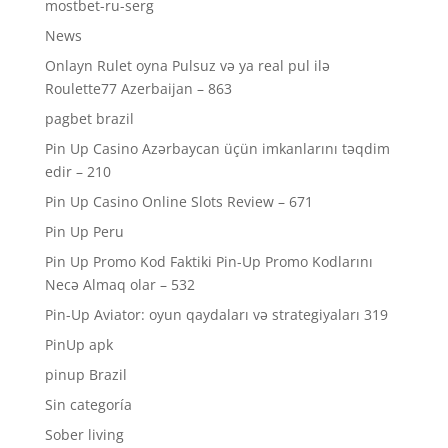
mostbet-ru-serg
News
Onlayn Rulet oyna Pulsuz və ya real pul ilə
Roulette77 Azerbaijan – 863
pagbet brazil
Pin Up Casino Azərbaycan üçün imkanlarını təqdim
edir – 210
Pin Up Casino Online Slots Review – 671
Pin Up Peru
Pin Up Promo Kod Faktiki Pin-Up Promo Kodlarını
Necə Almaq olar – 532
Pin-Up Aviator: oyun qaydaları və strategiyaları 319
PinUp apk
pinup Brazil
Sin categoría
Sober living