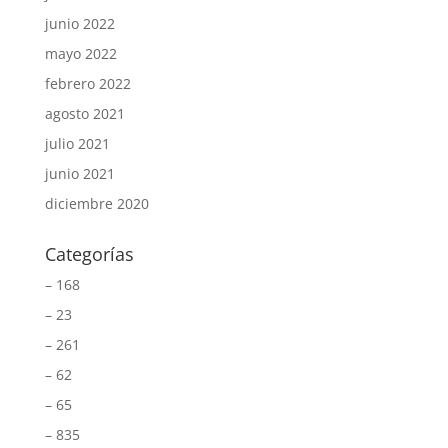
junio 2022
mayo 2022
febrero 2022
agosto 2021
julio 2021
junio 2021
diciembre 2020
Categorías
– 168
– 23
– 261
– 62
– 65
– 835