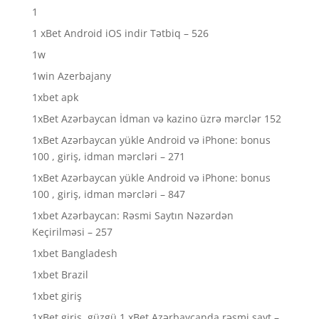
1
1 xBet Android iOS indir Tətbiq – 526
1w
1win Azerbajany
1xbet apk
1xBet Azərbaycan İdman və kazino üzrə mərclər 152
1xBet Azərbaycan yükle Android və iPhone: bonus
100 , giriş, idman mərcləri – 271
1xBet Azərbaycan yükle Android və iPhone: bonus
100 , giriş, idman mərcləri – 847
1xbet Azərbaycan: Rəsmi Saytın Nəzərdən
Keçirilməsi – 257
1xbet Bangladesh
1xbet Brazil
1xbet giriş
1xBet giriş, güzgü 1 xBet Azərbaycanda rəsmi sayt –