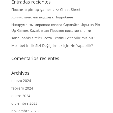
Entradas recientes
Посетите pin-up-games-c.kz Cheet Sheet
Холлистический подход к Подробнее
Инструменты мирового класса Сделайте Игры на Pin-
Up Games Kazakhstan Простое нажатие кнопки
sanal bahis siteleri ceza Testini Geçebilir misiniz?
Mostbet indir Sizi Değiştirmek İçin Ne Yapabilir?
Comentarios recientes
Archivos
marzo 2024
febrero 2024
enero 2024
diciembre 2023
noviembre 2023