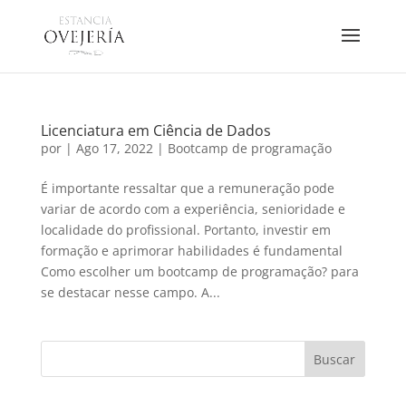
Licenciatura em Ciência de Dados
por
|
Ago 17, 2022
|
Bootcamp de programação
É importante ressaltar que a remuneração pode
variar de acordo com a experiência, senioridade e
localidade do profissional. Portanto, investir em
formação e aprimorar habilidades é fundamental
Como escolher um bootcamp de programação? para
se destacar nesse campo. A...