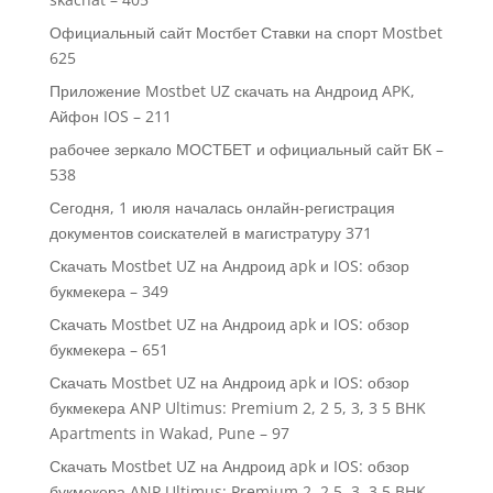
Официальный сайт Мостбет Ставки на спорт Mostbet
625
Приложение Mostbet UZ скачать на Андроид APK,
Айфон IOS – 211
рабочее зеркало МОСТБЕТ и официальный сайт БК –
538
Сегодня, 1 июля началась онлайн-регистрация
документов соискателей в магистратуру 371
Скачать Mostbet UZ на Андроид apk и IOS: обзор
букмекера – 349
Скачать Mostbet UZ на Андроид apk и IOS: обзор
букмекера – 651
Скачать Mostbet UZ на Андроид apk и IOS: обзор
букмекера ANP Ultimus: Premium 2, 2 5, 3, 3 5 BHK
Apartments in Wakad, Pune – 97
Скачать Mostbet UZ на Андроид apk и IOS: обзор
букмекера ANP Ultimus: Premium 2, 2 5, 3, 3.5 BHK