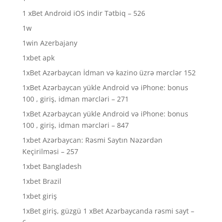
1 xBet Android iOS indir Tətbiq – 526
1w
1win Azerbajany
1xbet apk
1xBet Azərbaycan İdman və kazino üzrə mərclər 152
1xBet Azərbaycan yükle Android və iPhone: bonus
100 , giriş, idman mərcləri – 271
1xBet Azərbaycan yükle Android və iPhone: bonus
100 , giriş, idman mərcləri – 847
1xbet Azərbaycan: Rəsmi Saytın Nəzərdən
Keçirilməsi – 257
1xbet Bangladesh
1xbet Brazil
1xbet giriş
1xBet giriş, güzgü 1 xBet Azərbaycanda rəsmi sayt –