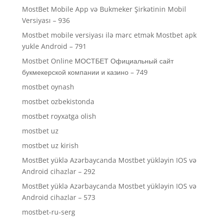
MostBet Mobile App və Bukmeker Şirkətinin Mobil
Versiyası – 936
Mostbet mobile versiyası ilə mərc etmək Mostbet apk
yukle Android – 791
Mostbet Online МОСТБЕТ Официальный сайт
букмекерской компании и казино – 749
mostbet oynash
mostbet ozbekistonda
mostbet royxatga olish
mostbet uz
mostbet uz kirish
MostBet yüklə Azərbaycanda Mostbet yükləyin IOS və
Android cihazlar – 292
MostBet yüklə Azərbaycanda Mostbet yükləyin IOS və
Android cihazlar – 573
mostbet-ru-serg