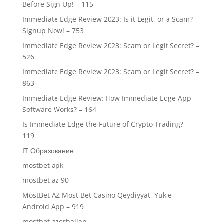
Before Sign Up! – 115
Immediate Edge Review 2023: Is it Legit, or a Scam?
Signup Now! – 753
Immediate Edge Review 2023: Scam or Legit Secret? –
526
Immediate Edge Review 2023: Scam or Legit Secret? –
863
Immediate Edge Review: How Immediate Edge App
Software Works? – 164
Is Immediate Edge the Future of Crypto Trading? –
119
IT Образование
mostbet apk
mostbet az 90
MostBet AZ Most Bet Casino Qeydiyyat, Yukle
Android App – 919
mostbet azerbaijan