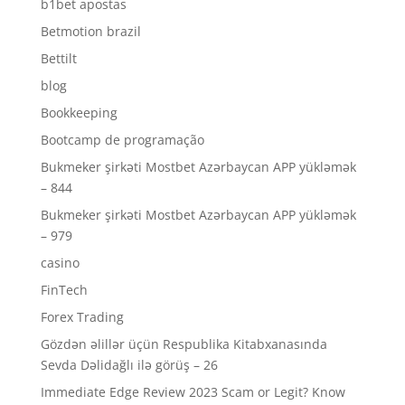
b1bet apostas
Betmotion brazil
Bettilt
blog
Bookkeeping
Bootcamp de programação
Bukmeker şirkəti Mostbet Azərbaycan APP yükləmək
– 844
Bukmeker şirkəti Mostbet Azərbaycan APP yükləmək
– 979
casino
FinTech
Forex Trading
Gözdən əlillər üçün Respublika Kitabxanasında
Sevda Dəlidağlı ilə görüş – 26
Immediate Edge Review 2023 Scam or Legit? Know