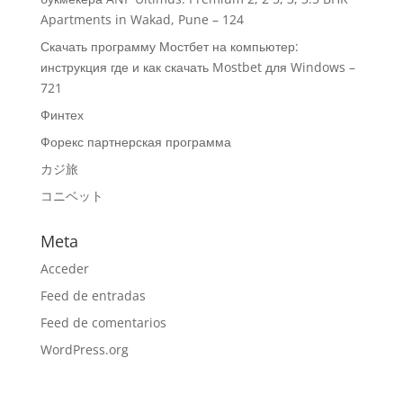
Apartments in Wakad, Pune – 124
Скачать программу Мостбет на компьютер:
инструкция где и как скачать Mostbet для Windows –
721
Финтех
Форекс партнерская программа
カジ旅
コニベット
Meta
Acceder
Feed de entradas
Feed de comentarios
WordPress.org