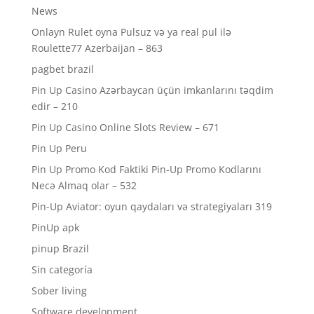
News
Onlayn Rulet oyna Pulsuz və ya real pul ilə
Roulette77 Azerbaijan – 863
pagbet brazil
Pin Up Casino Azərbaycan üçün imkanlarını təqdim
edir – 210
Pin Up Casino Online Slots Review – 671
Pin Up Peru
Pin Up Promo Kod Faktiki Pin-Up Promo Kodlarını
Necə Almaq olar – 532
Pin-Up Aviator: oyun qaydaları və strategiyaları 319
PinUp apk
pinup Brazil
Sin categoría
Sober living
Software development