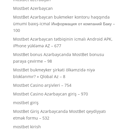
Mostbet Azerbaycan
MostBet Azərbaycan bukmeker kontoru haqqında
ümumi baxış-icmal Информация от компаний Баку –
100
Mostbet Azərbaycan tətbiqinin icmalı Android APK,
iPhone yükləmə AZ – 677
MostBet bonus Azərbaycanda MostBet bonusu
paraya çevirme – 98
MostBet bukmeyker şirkəti ölkəmzidə niyə
bloklanmır? » Qlobal Az – 8
Mostbet Casino arşivleri – 754
Mostbet Casino Azərbaycan giriş – 970
mostbet giriş
MostBet Giriş Azərbaycanda MostBet qeydiyyatı
etmək formu – 532
mostbet kirish