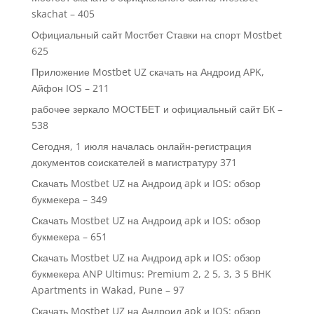
skachat – 405
Официальный сайт Мостбет Ставки на спорт Mostbet
625
Приложение Mostbet UZ скачать на Андроид APK,
Айфон IOS – 211
рабочее зеркало МОСТБЕТ и официальный сайт БК –
538
Сегодня, 1 июля началась онлайн-регистрация
документов соискателей в магистратуру 371
Скачать Mostbet UZ на Андроид apk и IOS: обзор
букмекера – 349
Скачать Mostbet UZ на Андроид apk и IOS: обзор
букмекера – 651
Скачать Mostbet UZ на Андроид apk и IOS: обзор
букмекера ANP Ultimus: Premium 2, 2 5, 3, 3 5 BHK
Apartments in Wakad, Pune – 97
Скачать Mostbet UZ на Андроид apk и IOS: обзор