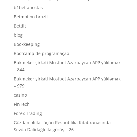
b1bet apostas
Betmotion brazil
Bettilt
blog
Bookkeeping
Bootcamp de programação
Bukmeker şirkəti Mostbet Azərbaycan APP yükləmək
– 844
Bukmeker şirkəti Mostbet Azərbaycan APP yükləmək
– 979
casino
FinTech
Forex Trading
Gözdən əlillər üçün Respublika Kitabxanasında
Sevda Dəlidağlı ilə görüş – 26