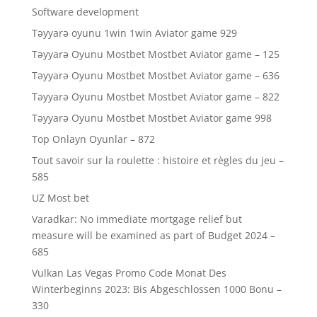
Software development
Təyyarə oyunu 1win 1win Aviator game 929
Təyyarə Oyunu Mostbet Mostbet Aviator game – 125
Təyyarə Oyunu Mostbet Mostbet Aviator game – 636
Təyyarə Oyunu Mostbet Mostbet Aviator game – 822
Təyyarə Oyunu Mostbet Mostbet Aviator game 998
Top Onlayn Oyunlar – 872
Tout savoir sur la roulette : histoire et règles du jeu –
585
UZ Most bet
Varadkar: No immediate mortgage relief but
measure will be examined as part of Budget 2024 –
685
Vulkan Las Vegas Promo Code Monat Des
Winterbeginns 2023: Bis Abgeschlossen 1000 Bonu –
330