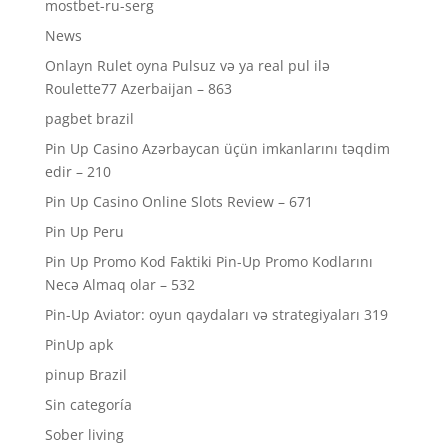
mostbet-ru-serg
News
Onlayn Rulet oyna Pulsuz və ya real pul ilə
Roulette77 Azerbaijan – 863
pagbet brazil
Pin Up Casino Azərbaycan üçün imkanlarını təqdim
edir – 210
Pin Up Casino Online Slots Review – 671
Pin Up Peru
Pin Up Promo Kod Faktiki Pin-Up Promo Kodlarını
Necə Almaq olar – 532
Pin-Up Aviator: oyun qaydaları və strategiyaları 319
PinUp apk
pinup Brazil
Sin categoría
Sober living