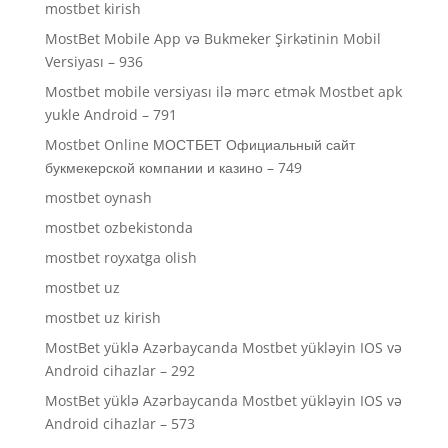
mostbet kirish
MostBet Mobile App və Bukmeker Şirkətinin Mobil
Versiyası – 936
Mostbet mobile versiyası ilə mərc etmək Mostbet apk
yukle Android – 791
Mostbet Online МОСТБЕТ Официальный сайт
букмекерской компании и казино – 749
mostbet oynash
mostbet ozbekistonda
mostbet royxatga olish
mostbet uz
mostbet uz kirish
MostBet yüklə Azərbaycanda Mostbet yükləyin IOS və
Android cihazlar – 292
MostBet yüklə Azərbaycanda Mostbet yükləyin IOS və
Android cihazlar – 573