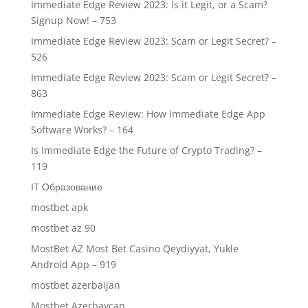
Immediate Edge Review 2023: Is it Legit, or a Scam?
Signup Now! – 753
Immediate Edge Review 2023: Scam or Legit Secret? –
526
Immediate Edge Review 2023: Scam or Legit Secret? –
863
Immediate Edge Review: How Immediate Edge App
Software Works? – 164
Is Immediate Edge the Future of Crypto Trading? –
119
IT Образование
mostbet apk
mostbet az 90
MostBet AZ Most Bet Casino Qeydiyyat, Yukle
Android App – 919
mostbet azerbaijan
Mostbet Azerbaycan