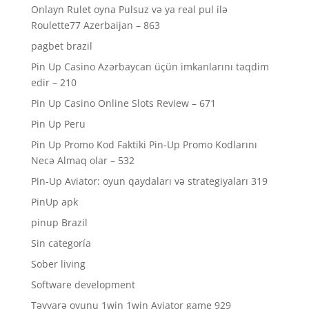
Onlayn Rulet oyna Pulsuz və ya real pul ilə
Roulette77 Azerbaijan – 863
pagbet brazil
Pin Up Casino Azərbaycan üçün imkanlarını təqdim
edir – 210
Pin Up Casino Online Slots Review – 671
Pin Up Peru
Pin Up Promo Kod Faktiki Pin-Up Promo Kodlarını
Necə Almaq olar – 532
Pin-Up Aviator: oyun qaydaları və strategiyaları 319
PinUp apk
pinup Brazil
Sin categoría
Sober living
Software development
Təyyarə oyunu 1win 1win Aviator game 929