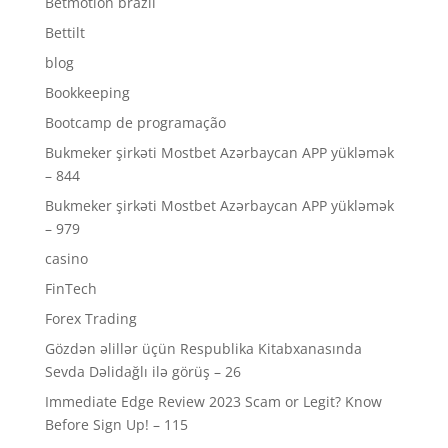
Betmotion brazil
Bettilt
blog
Bookkeeping
Bootcamp de programação
Bukmeker şirkəti Mostbet Azərbaycan APP yükləmək
– 844
Bukmeker şirkəti Mostbet Azərbaycan APP yükləmək
– 979
casino
FinTech
Forex Trading
Gözdən əlillər üçün Respublika Kitabxanasında
Sevda Dəlidağlı ilə görüş – 26
Immediate Edge Review 2023 Scam or Legit? Know
Before Sign Up! – 115