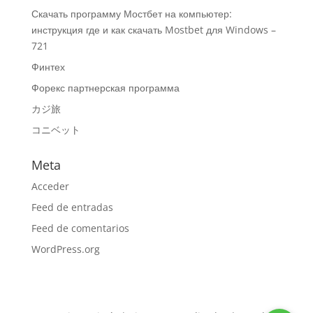
Скачать программу Мостбет на компьютер:
инструкция где и как скачать Mostbet для Windows –
721
Финтех
Форекс партнерская программа
カジ旅
コニベット
Meta
Acceder
Feed de entradas
Feed de comentarios
WordPress.org