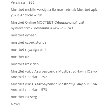
Versiyası – 936
Mostbet mobile versiyası ilə mərc etmək Mostbet apk
yukle Android – 791
Mostbet Online МОСТБЕТ Официальный сайт
букмекерской компании и казино – 749
mostbet oynash
mostbet ozbekistonda
mostbet royxatga olish
mostbet uz
mostbet uz kirish
MostBet yüklə Azərbaycanda Mostbet yükləyin IOS və
Android cihazlar – 292
MostBet yüklə Azərbaycanda Mostbet yükləyin IOS və
Android cihazlar – 573
mostbet-ru-serg
News