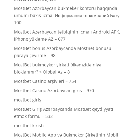
MostBet Azərbaycan bukmeker kontoru haqqında
ümumi baxış-icmal Информация от компаний Баку –
100
Mostbet Azərbaycan tətbiqinin icmalı Android APK,
iPhone yükləmə AZ – 677
MostBet bonus Azərbaycanda MostBet bonusu
paraya çevirme – 98
MostBet bukmeyker şirkəti ölkəmzidə niyə
bloklanmır? » Qlobal Az – 8
Mostbet Casino arşivleri – 754
Mostbet Casino Azərbaycan giriş – 970
mostbet giriş
MostBet Giriş Azərbaycanda MostBet qeydiyyatı
etmək formu – 532
mostbet kirish
MostBet Mobile App və Bukmeker Şirkətinin Mobil