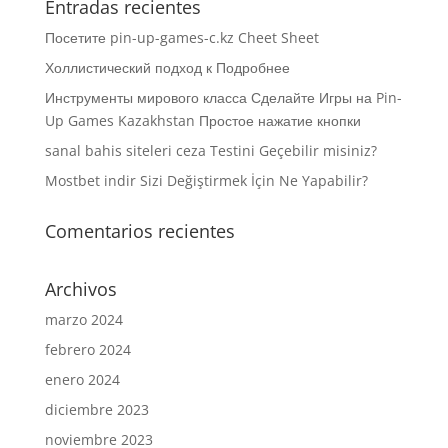
Entradas recientes
Посетите pin-up-games-c.kz Cheet Sheet
Холлистический подход к Подробнее
Инструменты мирового класса Сделайте Игры на Pin-
Up Games Kazakhstan Простое нажатие кнопки
sanal bahis siteleri ceza Testini Geçebilir misiniz?
Mostbet indir Sizi Değiştirmek İçin Ne Yapabilir?
Comentarios recientes
Archivos
marzo 2024
febrero 2024
enero 2024
diciembre 2023
noviembre 2023