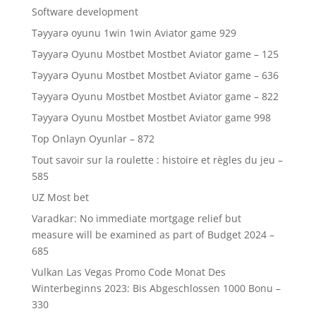
Software development
Təyyarə oyunu 1win 1win Aviator game 929
Təyyarə Oyunu Mostbet Mostbet Aviator game – 125
Təyyarə Oyunu Mostbet Mostbet Aviator game – 636
Təyyarə Oyunu Mostbet Mostbet Aviator game – 822
Təyyarə Oyunu Mostbet Mostbet Aviator game 998
Top Onlayn Oyunlar – 872
Tout savoir sur la roulette : histoire et règles du jeu –
585
UZ Most bet
Varadkar: No immediate mortgage relief but
measure will be examined as part of Budget 2024 –
685
Vulkan Las Vegas Promo Code Monat Des
Winterbeginns 2023: Bis Abgeschlossen 1000 Bonu –
330