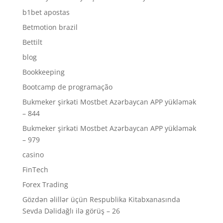
b1bet apostas
Betmotion brazil
Bettilt
blog
Bookkeeping
Bootcamp de programação
Bukmeker şirkəti Mostbet Azərbaycan APP yükləmək
– 844
Bukmeker şirkəti Mostbet Azərbaycan APP yükləmək
– 979
casino
FinTech
Forex Trading
Gözdən əlillər üçün Respublika Kitabxanasında
Sevda Dəlidağlı ilə görüş – 26