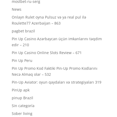
mostbet-ru-serg
News
Onlayn Rulet oyna Pulsuz və ya real pul ilə
Roulette77 Azerbaijan – 863
pagbet brazil
Pin Up Casino Azərbaycan üçün imkanlarını təqdim
edir – 210
Pin Up Casino Online Slots Review – 671
Pin Up Peru
Pin Up Promo Kod Faktiki Pin-Up Promo Kodlarını
Necə Almaq olar – 532
Pin-Up Aviator: oyun qaydaları və strategiyaları 319
PinUp apk
pinup Brazil
Sin categoría
Sober living