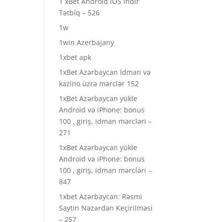
1 xBet Android iOS indir
Tətbiq – 526
1w
1win Azerbajany
1xbet apk
1xBet Azərbaycan İdman və
kazino üzrə mərclər 152
1xBet Azərbaycan yükle
Android və iPhone: bonus
100 , giriş, idman mərcləri –
271
1xBet Azərbaycan yükle
Android və iPhone: bonus
100 , giriş, idman mərcləri –
847
1xbet Azərbaycan: Rəsmi
Saytın Nəzərdən Keçirilməsi
– 257