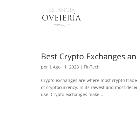
Best Crypto Exchanges a
por
|
Ago 11, 2023
|
FinTech
Crypto exchanges are where most crypto trader
of cryptocurrency. In its rawest and most decen
use. Crypto exchanges make...