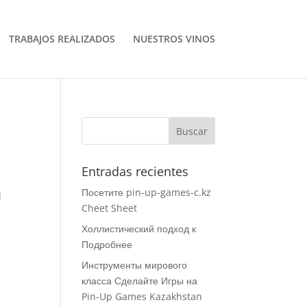
TRABAJOS REALIZADOS
NUESTROS VINOS
Entradas recientes
Посетите pin-up-games-c.kz
d
Cheet Sheet
Холлистический подход к
Подробнее
Инструменты мирового
класса Сделайте Игры на
Pin-Up Games Kazakhstan