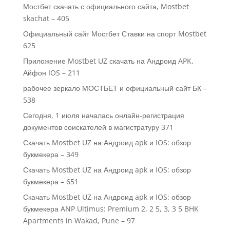
Мостбет скачать с официального сайта, Mostbet
skachat – 405
Официальный сайт Мостбет Ставки на спорт Mostbet
625
Приложение Mostbet UZ скачать на Андроид APK,
Айфон IOS – 211
рабочее зеркало МОСТБЕТ и официальный сайт БК –
538
Сегодня, 1 июля началась онлайн-регистрация
документов соискателей в магистратуру 371
Скачать Mostbet UZ на Андроид apk и IOS: обзор
букмекера – 349
Скачать Mostbet UZ на Андроид apk и IOS: обзор
букмекера – 651
Скачать Mostbet UZ на Андроид apk и IOS: обзор
букмекера ANP Ultimus: Premium 2, 2 5, 3, 3 5 BHK
Apartments in Wakad, Pune – 97