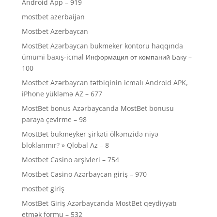
Android App – 919
mostbet azerbaijan
Mostbet Azerbaycan
MostBet Azərbaycan bukmeker kontoru haqqında
ümumi baxış-icmal Информация от компаний Баку –
100
Mostbet Azərbaycan tətbiqinin icmalı Android APK,
iPhone yükləmə AZ – 677
MostBet bonus Azərbaycanda MostBet bonusu
paraya çevirme – 98
MostBet bukmeyker şirkəti ölkəmzidə niyə
bloklanmır? » Qlobal Az – 8
Mostbet Casino arşivleri – 754
Mostbet Casino Azərbaycan giriş – 970
mostbet giriş
MostBet Giriş Azərbaycanda MostBet qeydiyyatı
etmək formu – 532