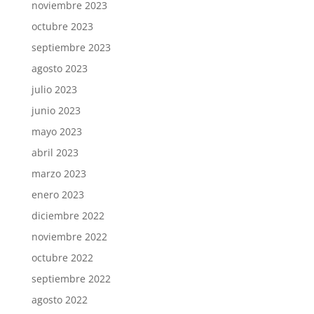
noviembre 2023
octubre 2023
septiembre 2023
agosto 2023
julio 2023
junio 2023
mayo 2023
abril 2023
marzo 2023
enero 2023
diciembre 2022
noviembre 2022
octubre 2022
septiembre 2022
agosto 2022