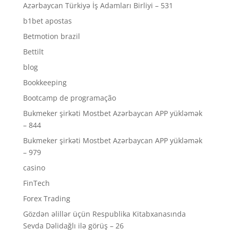
Azərbaycan Türkiyə İş Adamları Birliyi – 531
b1bet apostas
Betmotion brazil
Bettilt
blog
Bookkeeping
Bootcamp de programação
Bukmeker şirkəti Mostbet Azərbaycan APP yükləmək
– 844
Bukmeker şirkəti Mostbet Azərbaycan APP yükləmək
– 979
casino
FinTech
Forex Trading
Gözdən əlillər üçün Respublika Kitabxanasında
Sevda Dəlidağlı ilə görüş – 26