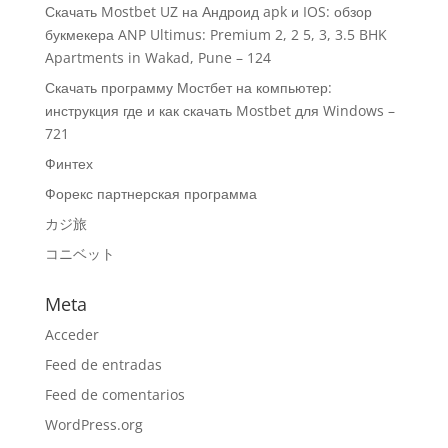
Скачать Mostbet UZ на Андроид apk и IOS: обзор
букмекера ANP Ultimus: Premium 2, 2 5, 3, 3.5 BHK
Apartments in Wakad, Pune – 124
Скачать программу Мостбет на компьютер:
инструкция где и как скачать Mostbet для Windows –
721
Финтех
Форекс партнерская программа
カジ旅
コニベット
Meta
Acceder
Feed de entradas
Feed de comentarios
WordPress.org