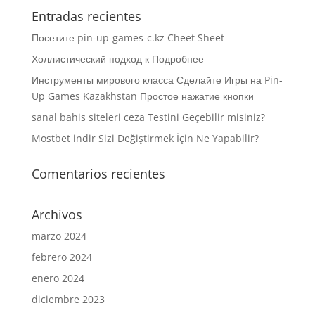
Entradas recientes
Посетите pin-up-games-c.kz Cheet Sheet
Холлистический подход к Подробнее
Инструменты мирового класса Сделайте Игры на Pin-
Up Games Kazakhstan Простое нажатие кнопки
sanal bahis siteleri ceza Testini Geçebilir misiniz?
Mostbet indir Sizi Değiştirmek İçin Ne Yapabilir?
Comentarios recientes
Archivos
marzo 2024
febrero 2024
enero 2024
diciembre 2023