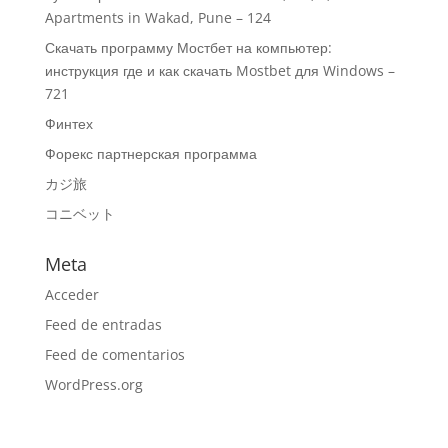
Apartments in Wakad, Pune – 124
Скачать программу Мостбет на компьютер:
инструкция где и как скачать Mostbet для Windows –
721
Финтех
Форекс партнерская программа
カジ旅
コニベット
Meta
Acceder
Feed de entradas
Feed de comentarios
WordPress.org