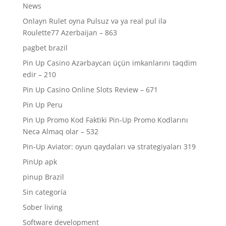
News
Onlayn Rulet oyna Pulsuz və ya real pul ilə
Roulette77 Azerbaijan – 863
pagbet brazil
Pin Up Casino Azərbaycan üçün imkanlarını təqdim
edir – 210
Pin Up Casino Online Slots Review – 671
Pin Up Peru
Pin Up Promo Kod Faktiki Pin-Up Promo Kodlarını
Necə Almaq olar – 532
Pin-Up Aviator: oyun qaydaları və strategiyaları 319
PinUp apk
pinup Brazil
Sin categoría
Sober living
Software development