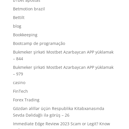
b1bet apostas
Betmotion brazil
Bettilt
blog
Bookkeeping
Bootcamp de programação
Bukmeker şirkəti Mostbet Azərbaycan APP yükləmək
– 844
Bukmeker şirkəti Mostbet Azərbaycan APP yükləmək
– 979
casino
FinTech
Forex Trading
Gözdən əlillər üçün Respublika Kitabxanasında
Sevda Dəlidağlı ilə görüş – 26
Immediate Edge Review 2023 Scam or Legit? Know