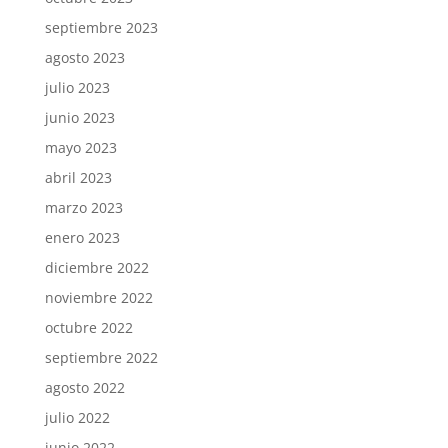
septiembre 2023
agosto 2023
julio 2023
junio 2023
mayo 2023
abril 2023
marzo 2023
enero 2023
diciembre 2022
noviembre 2022
octubre 2022
septiembre 2022
agosto 2022
julio 2022
junio 2022