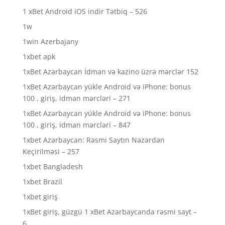
1 xBet Android iOS indir Tətbiq – 526
1w
1win Azerbajany
1xbet apk
1xBet Azərbaycan İdman və kazino üzrə mərclər 152
1xBet Azərbaycan yükle Android və iPhone: bonus
100 , giriş, idman mərcləri – 271
1xBet Azərbaycan yükle Android və iPhone: bonus
100 , giriş, idman mərcləri – 847
1xbet Azərbaycan: Rəsmi Saytın Nəzərdən
Keçirilməsi – 257
1xbet Bangladesh
1xbet Brazil
1xbet giriş
1xBet giriş, güzgü 1 xBet Azərbaycanda rəsmi sayt –
6