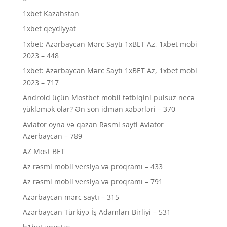
1xbet Kazahstan
1xbet qeydiyyat
1xbet: Azərbaycan Mərc Saytı 1xBET Az, 1xbet mobi
2023 – 448
1xbet: Azərbaycan Mərc Saytı 1xBET Az, 1xbet mobi
2023 – 717
Android üçün Mostbet mobil tətbiqini pulsuz necə
yükləmək olar? Ən son idman xəbərləri – 370
Aviator oyna və qazan Rəsmi sayti Aviator
Azerbaycan – 789
AZ Most BET
Az rəsmi mobil versiya və proqramı – 433
Az rəsmi mobil versiya və proqramı – 791
Azərbaycan mərc saytı – 315
Azərbaycan Türkiyə İş Adamları Birliyi – 531