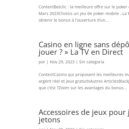
ContentBetclic : la meilleure offre sur le poker
Mars 2023Choisis un jeu de poker-mobile ..La 
obtenir le bonus à l’ouverture d’un...
Casino en ligne sans dépô
jouer ? » La TV en Direct
por
|
Nov 29, 2023
|
Sin categoría
ContentCasino qui proposent les meilleures ma
argent réel et jeux gratuitsAutres ArticlesBl
que c’est ?Zoom sur les avantages du bonus...
Accessoires de jeux pour 
jetons