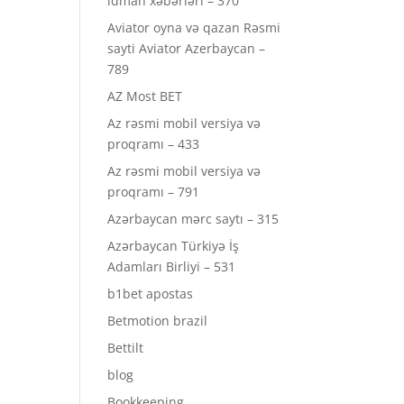
idman xəbərləri – 370
Aviator oyna və qazan Rəsmi
sayti Aviator Azerbaycan –
789
AZ Most BET
Az rəsmi mobil versiya və
proqramı – 433
Az rəsmi mobil versiya və
proqramı – 791
Azərbaycan mərc saytı – 315
Azərbaycan Türkiyə İş
Adamları Birliyi – 531
b1bet apostas
Betmotion brazil
Bettilt
blog
Bookkeeping