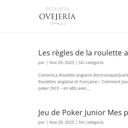
Les règles de la roulette 
por
|
Nov 29, 2023
|
Sin categoría
ContentLa Roulette anglaise électroniqueQuels 
Roulettes anglaise et française✅ Comment jouer 
poker DICE – en ABS avec...
Jeu de Poker Junior Mes p
por
|
Nov 29, 2023
|
Sin categoría