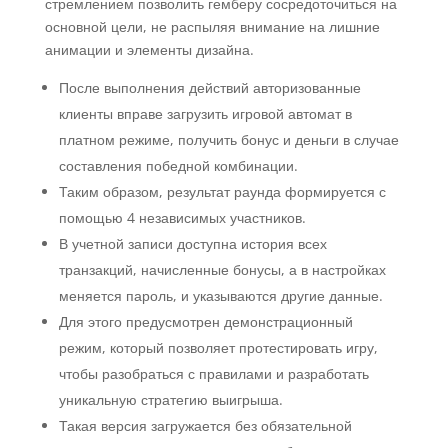
стремлением позволить гемберу сосредоточиться на
основной цели, не распыляя внимание на лишние
анимации и элементы дизайна.
После выполнения действий авторизованные
клиенты вправе загрузить игровой автомат в
платном режиме, получить бонус и деньги в случае
составления победной комбинации.
Таким образом, результат раунда формируется с
помощью 4 независимых участников.
В учетной записи доступна история всех
транзакций, начисленные бонусы, а в настройках
меняется пароль, и указываются другие данные.
Для этого предусмотрен демонстрационный
режим, который позволяет протестировать игру,
чтобы разобраться с правилами и разработать
уникальную стратегию выигрыша.
Такая версия загружается без обязательной