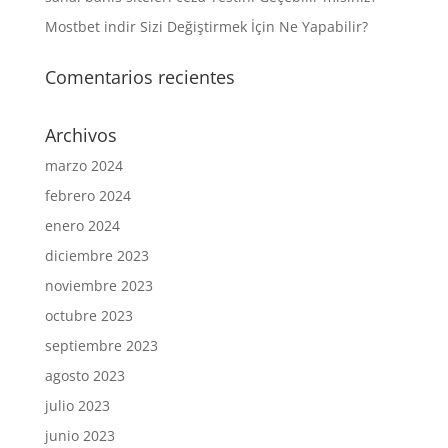
Mostbet indir Sizi Değiştirmek İçin Ne Yapabilir?
Comentarios recientes
Archivos
marzo 2024
febrero 2024
enero 2024
diciembre 2023
noviembre 2023
octubre 2023
septiembre 2023
agosto 2023
julio 2023
junio 2023