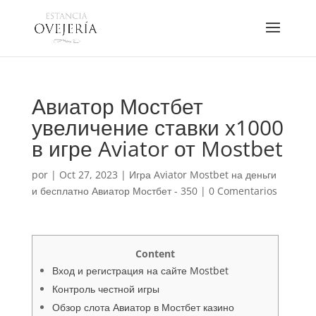
Авиатор Мостбет
увеличение ставки х1000
в игре Aviator от Mostbet
por
|
Oct 27, 2023
|
Игра Aviator Mostbet на деньги
и бесплатно Авиатор Мостбет - 350
|
0 Comentarios
Content
Вход и регистрация на сайте Mostbet
Контроль честной игры
Обзор слота Авиатор в Мостбет казино