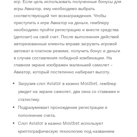
игр. Если цель использовать полученные бонусы для
игры Авиатор, ему необходимо выбрать
соответствующий тип вознаграждения. Чтобы
приступить к игре Авиатор на деньги, гемблеру
необходимо пройти регистрацию и внести средства
(депозит) на свой счет. После выполнения действий
авторизованные клиенты вправе загрузить игровой
автомат в платном режиме, получить бонус и деньги
в случае составления победной комбинации. На
главном экране изображен маленький самолет –
Авиатор, который постепенно набирает высоту.
Загрузив слот Aviator в казино Mostbet, гемблер
увидит на экране самолет, два окна со ставками и
статистику.
Подразумевает прохождение регистрации и
пополнение счета.
Слот Aviator в казино Mostbet использует
криптографическую технологию под названием