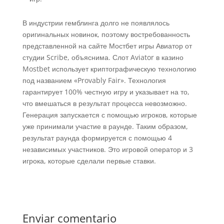
В индустрии гемблинга долго не появлялось
оригинальных новинок, поэтому востребованность
представленной на сайте Мостбет игры Авиатор от
студии Scribe, объяснима. Слот Aviator в казино
Mostbet использует криптографическую технологию
под названием «Provably Fair». Технология
гарантирует 100% честную игру и указывает на то,
что вмешаться в результат процесса невозможно.
Генерация запускается с помощью игроков, которые
уже принимали участие в раунде. Таким образом,
результат раунда формируется с помощью 4
независимых участников. Это игровой оператор и 3
игрока, которые сделали первые ставки.
Enviar comentario