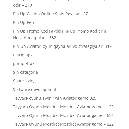
edir – 210
Pin Up Casino Online Slots Review – 671
Pin Up Peru
Pin Up Promo Kod Faktiki Pin-Up Promo Kodlarını
Necə Almaq olar – 532
Pin-Up Aviator: oyun qaydaları və strategiyaları 319
PinUp apk
pinup Brazil
Sin categoría
Sober living
Software development
Təyyarə oyunu 1win 1win Aviator game 929
Təyyarə Oyunu Mostbet Mostbet Aviator game – 125
Təyyarə Oyunu Mostbet Mostbet Aviator game – 636
Təyyarə Oyunu Mostbet Mostbet Aviator game – 822