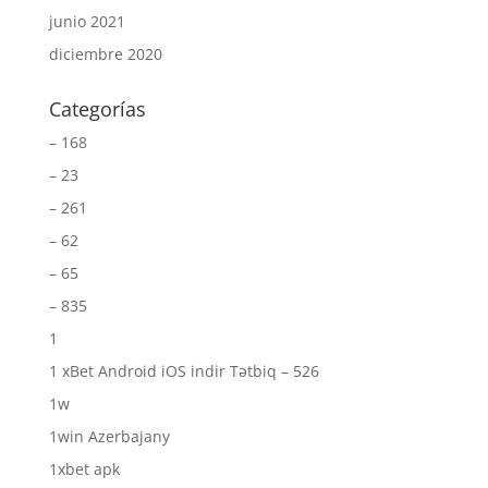
junio 2021
diciembre 2020
Categorías
– 168
– 23
– 261
– 62
– 65
– 835
1
1 xBet Android iOS indir Tətbiq – 526
1w
1win Azerbajany
1xbet apk