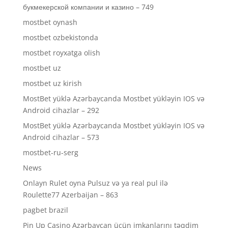
букмекерской компании и казино – 749
mostbet oynash
mostbet ozbekistonda
mostbet royxatga olish
mostbet uz
mostbet uz kirish
MostBet yüklə Azərbaycanda Mostbet yükləyin IOS və
Android cihazlar – 292
MostBet yüklə Azərbaycanda Mostbet yükləyin IOS və
Android cihazlar – 573
mostbet-ru-serg
News
Onlayn Rulet oyna Pulsuz və ya real pul ilə
Roulette77 Azerbaijan – 863
pagbet brazil
Pin Up Casino Azərbaycan üçün imkanlarını təqdim