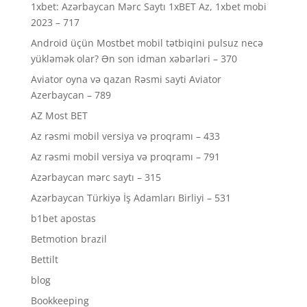
1xbet: Azərbaycan Mərc Saytı 1xBET Az, 1xbet mobi
2023 – 717
Android üçün Mostbet mobil tətbiqini pulsuz necə
yükləmək olar? Ən son idman xəbərləri – 370
Aviator oyna və qazan Rəsmi sayti Aviator
Azerbaycan – 789
AZ Most BET
Az rəsmi mobil versiya və proqramı – 433
Az rəsmi mobil versiya və proqramı – 791
Azərbaycan mərc saytı – 315
Azərbaycan Türkiyə İş Adamları Birliyi – 531
b1bet apostas
Betmotion brazil
Bettilt
blog
Bookkeeping