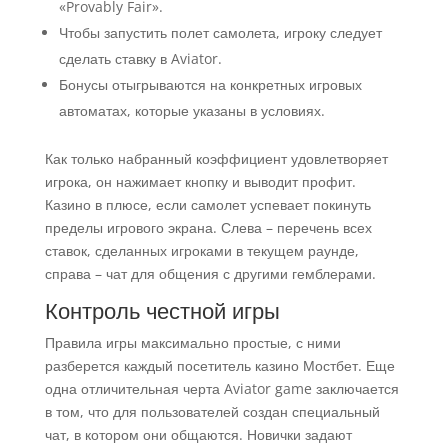
«Provably Fair».
Чтобы запустить полет самолета, игроку следует
сделать ставку в Aviator.
Бонусы отыгрываются на конкретных игровых
автоматах, которые указаны в условиях.
Как только набранный коэффициент удовлетворяет
игрока, он нажимает кнопку и выводит профит.
Казино в плюсе, если самолет успевает покинуть
пределы игрового экрана. Слева – перечень всех
ставок, сделанных игроками в текущем раунде,
справа – чат для общения с другими гемблерами.
Контроль честной игры
Правила игры максимально простые, с ними
разберется каждый посетитель казино Мостбет. Еще
одна отличительная черта Aviator game заключается
в том, что для пользователей создан специальный
чат, в котором они общаются. Новички задают