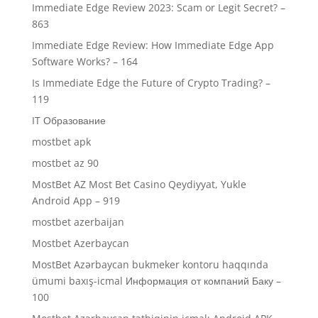
Immediate Edge Review 2023: Scam or Legit Secret? –
863
Immediate Edge Review: How Immediate Edge App
Software Works? – 164
Is Immediate Edge the Future of Crypto Trading? –
119
IT Образование
mostbet apk
mostbet az 90
MostBet AZ Most Bet Casino Qeydiyyat, Yukle
Android App – 919
mostbet azerbaijan
Mostbet Azerbaycan
MostBet Azərbaycan bukmeker kontoru haqqında
ümumi baxış-icmal Информация от компаний Баку –
100