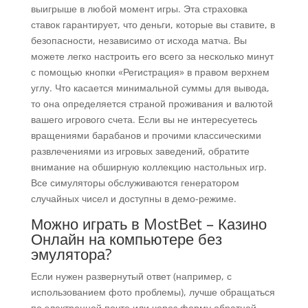
выигрыше в любой момент игры. Эта страховка
ставок гарантирует, что деньги, которые вы ставите, в
безопасности, независимо от исхода матча. Вы
можете легко настроить его всего за несколько минут
с помощью кнопки «Регистрация» в правом верхнем
углу. Что касается минимальной суммы для вывода,
то она определяется страной проживания и валютой
вашего игрового счета. Если вы не интересуетесь
вращениями барабанов и прочими классическими
развлечениями из игровых заведений, обратите
внимание на обширную коллекцию настольных игр.
Все симуляторы обслуживаются генератором
случайных чисел и доступны в демо-режиме.
Можно играть в MostBet – Казино
Онлайн на компьютере без
эмулятора?
Если нужен развернутый ответ (например, с
использованием фото проблемы), лучше обращаться
по электронной почте или через форму обратной