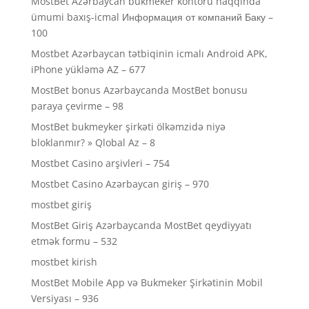
MostBet Azərbaycan bukmeker kontoru haqqında
ümumi baxış-icmal Информация от компаний Баку –
100
Mostbet Azərbaycan tətbiqinin icmalı Android APK,
iPhone yükləmə AZ – 677
MostBet bonus Azərbaycanda MostBet bonusu
paraya çevirme – 98
MostBet bukmeyker şirkəti ölkəmzidə niyə
bloklanmır? » Qlobal Az – 8
Mostbet Casino arşivleri – 754
Mostbet Casino Azərbaycan giriş – 970
mostbet giriş
MostBet Giriş Azərbaycanda MostBet qeydiyyatı
etmək formu – 532
mostbet kirish
MostBet Mobile App və Bukmeker Şirkətinin Mobil
Versiyası – 936