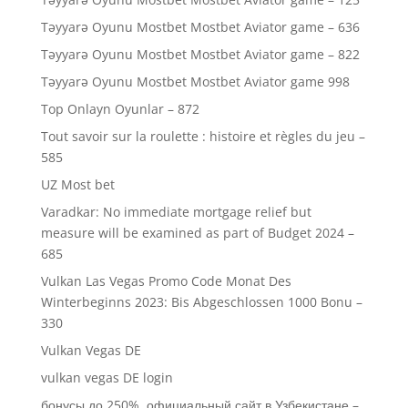
Təyyarə Oyunu Mostbet Mostbet Aviator game – 636
Təyyarə Oyunu Mostbet Mostbet Aviator game – 822
Təyyarə Oyunu Mostbet Mostbet Aviator game 998
Top Onlayn Oyunlar – 872
Tout savoir sur la roulette : histoire et règles du jeu –
585
UZ Most bet
Varadkar: No immediate mortgage relief but
measure will be examined as part of Budget 2024 –
685
Vulkan Las Vegas Promo Code Monat Des
Winterbeginns 2023: Bis Abgeschlossen 1000 Bonu –
330
Vulkan Vegas DE
vulkan vegas DE login
бонусы до 250%, официальный сайт в Узбекистане –