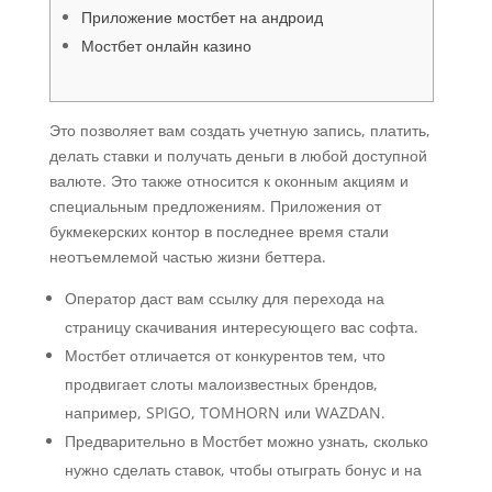
Приложение мостбет на андроид
Мостбет онлайн казино
Это позволяет вам создать учетную запись, платить,
делать ставки и получать деньги в любой доступной
валюте. Это также относится к оконным акциям и
специальным предложениям. Приложения от
букмекерских контор в последнее время стали
неотъемлемой частью жизни беттера.
Оператор даст вам ссылку для перехода на
страницу скачивания интересующего вас софта.
Мостбет отличается от конкурентов тем, что
продвигает слоты малоизвестных брендов,
например, SPIGO, TOMHORN или WAZDAN.
Предварительно в Мостбет можно узнать, сколько
нужно сделать ставок, чтобы отыграть бонус и на