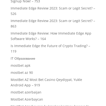
Signup Now! – 753
Immediate Edge Review 2023: Scam or Legit Secret? –
526
Immediate Edge Review 2023: Scam or Legit Secret? –
863
Immediate Edge Review: How Immediate Edge App
Software Works? – 164
Is Immediate Edge the Future of Crypto Trading? –
119
IT Образование
mostbet apk
mostbet az 90
MostBet AZ Most Bet Casino Qeydiyyat, Yukle
Android App – 919
mostbet azerbaijan
Mostbet Azerbaycan