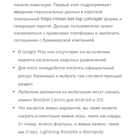
панели навигации. Первый этап подразумевает
введение персональных данных в короткой
электронной
https://most-bet-top.com/apk/
форме и
генерации пароля. Дальше пользователю нужно
ознакомиться с правилами платформы и заключить
соглашение с букмекерской компанией.
В Google Play оно отсутствует из-за политики
маркета касательно азартных развлечений.
Для этого понадобится посетить официальный
ресурс букмекера и выбрать там соответствующий
раздел.
Любители автоматов на мобильном могут скачать
клиент Mostbet Casino для Android и iOS.
Что касается живых вариантов, вы также можете
сыграть в некоторые живые игры, такие как нарды,
6+ покер, колесо фортуны, и живые казино, такие
как Craps, Lightning Roulette и Monopoly.