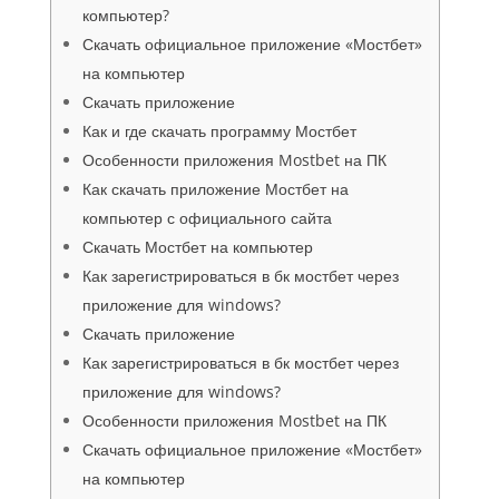
компьютер?
Скачать официальное приложение «Мостбет»
на компьютер
Скачать приложение
Как и где скачать программу Мостбет
Особенности приложения Mostbet на ПК
Как скачать приложение Мостбет на
компьютер с официального сайта
Скачать Мостбет на компьютер
Как зарегистрироваться в бк мостбет через
приложение для windows?
Скачать приложение
Как зарегистрироваться в бк мостбет через
приложение для windows?
Особенности приложения Mostbet на ПК
Скачать официальное приложение «Мостбет»
на компьютер