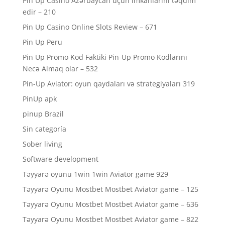
Pin Up Casino Azərbaycan üçün imkanlarını təqdim
edir – 210
Pin Up Casino Online Slots Review – 671
Pin Up Peru
Pin Up Promo Kod Faktiki Pin-Up Promo Kodlarını
Necə Almaq olar – 532
Pin-Up Aviator: oyun qaydaları və strategiyaları 319
PinUp apk
pinup Brazil
Sin categoría
Sober living
Software development
Təyyarə oyunu 1win 1win Aviator game 929
Təyyarə Oyunu Mostbet Mostbet Aviator game – 125
Təyyarə Oyunu Mostbet Mostbet Aviator game – 636
Təyyarə Oyunu Mostbet Mostbet Aviator game – 822