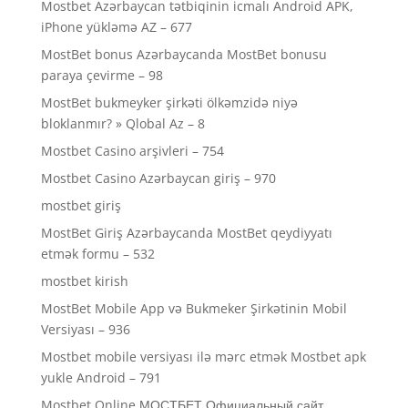
Mostbet Azərbaycan tətbiqinin icmalı Android APK,
iPhone yükləmə AZ – 677
MostBet bonus Azərbaycanda MostBet bonusu
paraya çevirme – 98
MostBet bukmeyker şirkəti ölkəmzidə niyə
bloklanmır? » Qlobal Az – 8
Mostbet Casino arşivleri – 754
Mostbet Casino Azərbaycan giriş – 970
mostbet giriş
MostBet Giriş Azərbaycanda MostBet qeydiyyatı
etmək formu – 532
mostbet kirish
MostBet Mobile App və Bukmeker Şirkətinin Mobil
Versiyası – 936
Mostbet mobile versiyası ilə mərc etmək Mostbet apk
yukle Android – 791
Mostbet Online МОСТБЕТ Официальный сайт