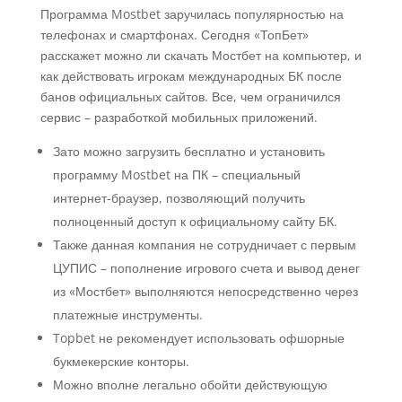
Программа Mostbet заручилась популярностью на
телефонах и смартфонах. Сегодня «ТопБет»
расскажет можно ли скачать Мостбет на компьютер, и
как действовать игрокам международных БК после
банов официальных сайтов. Все, чем ограничился
сервис – разработкой мобильных приложений.
Зато можно загрузить бесплатно и установить
программу Mostbet на ПК – специальный
интернет-браузер, позволяющий получить
полноценный доступ к официальному сайту БК.
Также данная компания не сотрудничает с первым
ЦУПИС – пополнение игрового счета и вывод денег
из «Мостбет» выполняются непосредственно через
платежные инструменты.
Topbet не рекомендует использовать офшорные
букмекерские конторы.
Можно вполне легально обойти действующую