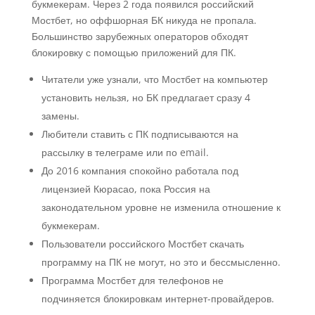
букмекерам. Через 2 года появился российский
Мостбет, но оффшорная БК никуда не пропала.
Большинство зарубежных операторов обходят
блокировку с помощью приложений для ПК.
Читатели уже узнали, что Мостбет на компьютер
установить нельзя, но БК предлагает сразу 4
замены.
Любители ставить с ПК подписываются на
рассылку в телеграме или по email.
До 2016 компания спокойно работала под
лицензией Кюрасао, пока Россия на
законодательном уровне не изменила отношение к
букмекерам.
Пользователи российского Мостбет скачать
программу на ПК не могут, но это и бессмысленно.
Программа Мостбет для телефонов не
подчиняется блокировкам интернет-провайдеров.