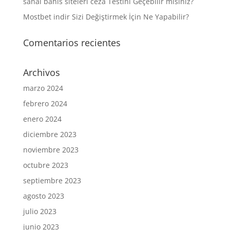
sanal bahis siteleri ceza Testini Geçebilir misiniz?
Mostbet indir Sizi Değiştirmek İçin Ne Yapabilir?
Comentarios recientes
Archivos
marzo 2024
febrero 2024
enero 2024
diciembre 2023
noviembre 2023
octubre 2023
septiembre 2023
agosto 2023
julio 2023
junio 2023