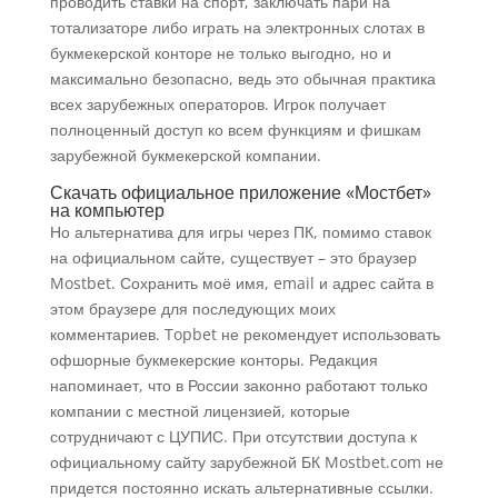
проводить ставки на спорт, заключать пари на
тотализаторе либо играть на электронных слотах в
букмекерской конторе не только выгодно, но и
максимально безопасно, ведь это обычная практика
всех зарубежных операторов. Игрок получает
полноценный доступ ко всем функциям и фишкам
зарубежной букмекерской компании.
Скачать официальное приложение «Мостбет»
на компьютер
Но альтернатива для игры через ПК, помимо ставок
на официальном сайте, существует – это браузер
Mostbet. Сохранить моё имя, email и адрес сайта в
этом браузере для последующих моих
комментариев. Topbet не рекомендует использовать
офшорные букмекерские конторы. Редакция
напоминает, что в России законно работают только
компании с местной лицензией, которые
сотрудничают с ЦУПИС. При отсутствии доступа к
официальному сайту зарубежной БК Mostbet.com не
придется постоянно искать альтернативные ссылки.