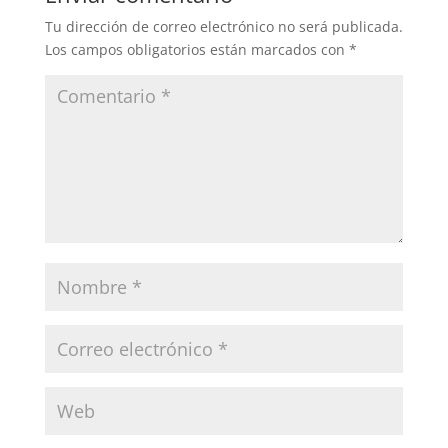
Tu dirección de correo electrónico no será publicada.
Los campos obligatorios están marcados con
*