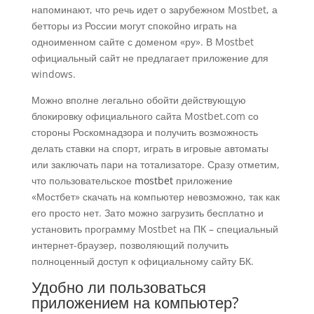
напоминают, что речь идет о зарубежном Mostbet, а
бетторы из России могут спокойно играть на
одноименном сайте с доменом «ру». В Mostbet
официальный сайт не предлагает приложение для
windows.
Можно вполне легально обойти действующую
блокировку официального сайта Mostbet.com со
стороны Роскомнадзора и получить возможность
делать ставки на спорт, играть в игровые автоматы
или заключать пари на тотализаторе. Сразу отметим,
что пользовательское
mostbet
приложение
«Мостбет» скачать на компьютер невозможно, так как
его просто нет. Зато можно загрузить бесплатно и
установить программу Mostbet на ПК – специальный
интернет-браузер, позволяющий получить
полноценный доступ к официальному сайту БК.
Удобно ли пользоваться
приложением на компьютер?