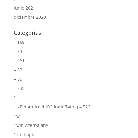
junio 2021
diciembre 2020
Categorías
– 168
– 23
– 261
– 62
– 65
– 835
1
1 xBet Android iOS indir Tətbiq – 526
1w
1win Azerbajany
1xbet apk