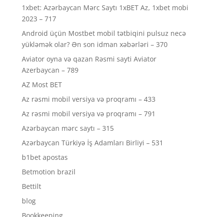
1xbet: Azərbaycan Mərc Saytı 1xBET Az, 1xbet mobi
2023 – 717
Android üçün Mostbet mobil tətbiqini pulsuz necə
yükləmək olar? Ən son idman xəbərləri – 370
Aviator oyna və qazan Rəsmi sayti Aviator
Azerbaycan – 789
AZ Most BET
Az rəsmi mobil versiya və proqramı – 433
Az rəsmi mobil versiya və proqramı – 791
Azərbaycan mərc saytı – 315
Azərbaycan Türkiyə İş Adamları Birliyi – 531
b1bet apostas
Betmotion brazil
Bettilt
blog
Bookkeeping