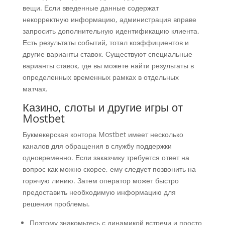
вещи. Если введенные данные содержат
некорректную информацию, администрация вправе
запросить дополнительную идентификацию клиента.
Есть результаты событий, тотал коэффициентов и
другие варианты ставок. Существуют специальные
варианты ставок, где вы можете найти результаты в
определенных временных рамках в отдельных
матчах.
Казино, слоты и другие игры от
Mostbet
Букмекерская контора Mostbet имеет несколько
каналов для обращения в службу поддержки
одновременно. Если заказчику требуется ответ на
вопрос как можно скорее, ему следует позвонить на
горячую линию. Затем оператор может быстро
предоставить необходимую информацию для
решения проблемы.
Поэтому знакомьтесь с динамикой встречи и просто