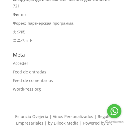
721
Финтех
Форекс партнерская программа
カジ旅
コニベット
Meta
Acceder
Feed de entradas
Feed de comentarios
WordPress.org
Estancia Ovejería | Vinos Personalizados | Regalos
Empresariales | by Dilook Media | Powered by DK