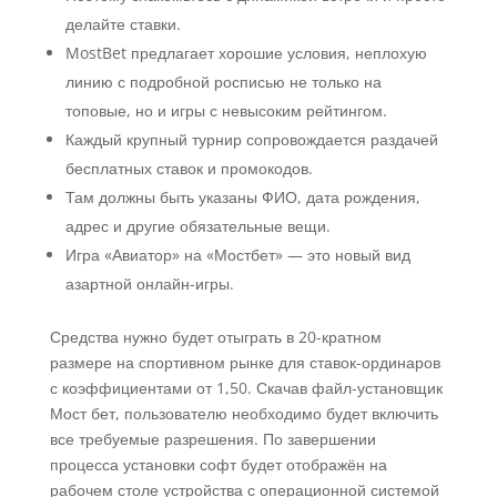
делайте ставки.
MostBet предлагает хорошие условия, неплохую
линию с подробной росписью не только на
топовые, но и игры с невысоким рейтингом.
Каждый крупный турнир сопровождается раздачей
бесплатных ставок и промокодов.
Там должны быть указаны ФИО, дата рождения,
адрес и другие обязательные вещи.
Игра «Авиатор» на «Мостбет» — это новый вид
азартной онлайн-игры.
Средства нужно будет отыграть в 20-кратном
размере на спортивном рынке для ставок-ординаров
с коэффициентами от 1,50. Скачав файл-установщик
Мост бет, пользователю необходимо будет включить
все требуемые разрешения. По завершении
процесса установки софт будет отображён на
рабочем столе устройства с операционной системой