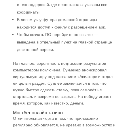
с техподдержкой, где в «контактах» указаны все
координаты.
В левом углу футера домашней страницы
находится доступ к файлу с разрешением арк.
Чтобы скачать ПО перейдите по ссылке —
выведена в отдельный пункт на главной странице
десктопной версии.
Но главное, вероятность подтасовки результатов
компьютером исключена. Букмекер анонсировал
виртуальную игру под названием «Авиатор» и отдал
ей целый раздел. Суть ее заключается в том, что
нужно быстро сделать ставку, пока самолёт не
стартовал, и вовремя ее закрыть! На победу играет
время, которое, как известно, деньги.
Мостбет онлайн казино
Отличительная черта в том, что приложение
регулярно обновляется, не урезано в возможностях и