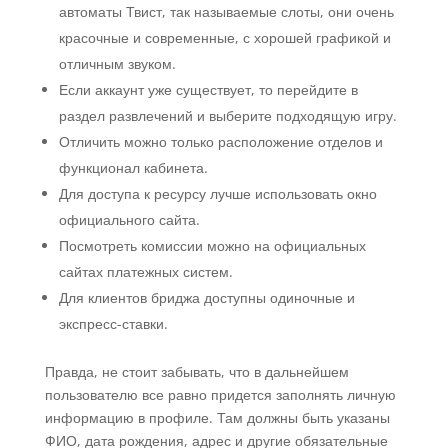
автоматы Твист, так называемые слоты, они очень
красочные и современные, с хорошей графикой и
отличным звуком.
Если аккаунт уже существует, то перейдите в
раздел развлечений и выберите подходящую игру.
Отличить можно только расположение отделов и
функционал кабинета.
Для доступа к ресурсу лучше использовать окно
официального сайта.
Посмотреть комиссии можно на официальных
сайтах платежных систем.
Для клиентов бриджа доступны одиночные и
экспресс-ставки.
Правда, не стоит забывать, что в дальнейшем
пользователю все равно придется заполнять личную
информацию в профиле. Там должны быть указаны
ФИО, дата рождения, адрес и другие обязательные