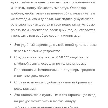
нужно зайти в раздел с соответствующим названием
и нажать кнопку «Заказать выплату». Оператор
требует, чтобы клиент выполнял обналичивание тем
же методом, что и депозит. Как видите, у букмекера
есть свои преимущества и свои недостатки, которые,
по отзывам клиентов за последний год, он старается
уменьшить или вообще свести к минимуму.
Это удобный вариант для любителей делать ставки
через мобильные устройства.
Среди своих конкурентов Mostbet выделяется
глубиной рынка, освещая не только мировые
Первенства и Чемпионаты, но и турниры среднего
и низшего дивизионов.
Справа есть купон с добавленными выбранными
результатами.
Это становится актуальным в тех странах, где вход
на ресурс может быть в любую минуту
заблокирован монопольными службами.