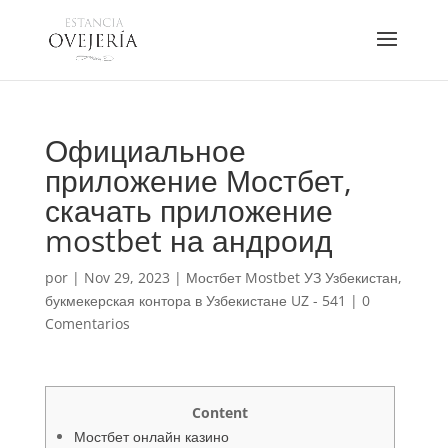
Официальное
приложение Мостбет,
скачать приложение
mostbet на андроид
por
|
Nov 29, 2023
|
Мостбет Mostbet УЗ Узбекистан,
букмекерская контора в Узбекистане UZ - 541
|
0
Comentarios
Content
Мостбет онлайн казино