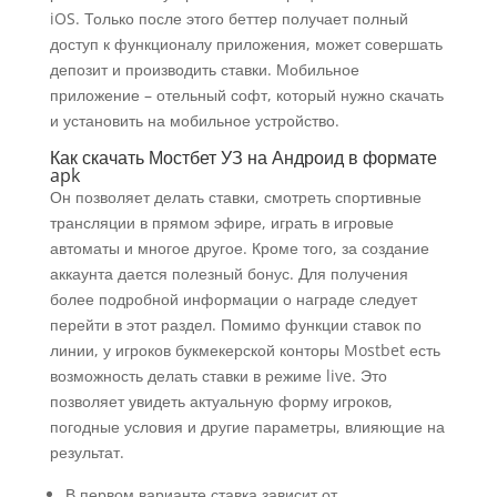
iOS. Только после этого беттер получает полный
доступ к функционалу приложения, может совершать
депозит и производить ставки. Мобильное
приложение – отельный софт, который нужно скачать
и установить на мобильное устройство.
Как скачать Мостбет УЗ на Андроид в формате
apk
Он позволяет делать ставки, смотреть спортивные
трансляции в прямом эфире, играть в игровые
автоматы и многое другое. Кроме того, за создание
аккаунта дается полезный бонус. Для получения
более подробной информации о награде следует
перейти в этот раздел. Помимо функции ставок по
линии, у игроков букмекерской конторы Mostbet есть
возможность делать ставки в режиме live. Это
позволяет увидеть актуальную форму игроков,
погодные условия и другие параметры, влияющие на
результат.
В первом варианте ставка зависит от