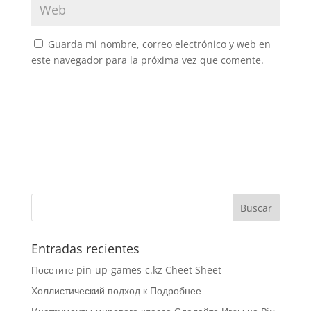
Guarda mi nombre, correo electrónico y web en
este navegador para la próxima vez que comente.
Entradas recientes
Посетите pin-up-games-c.kz Cheet Sheet
Холлистический подход к Подробнее