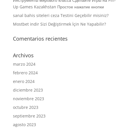
Инструменты мирового класса Сделайте Игры на Pin-
Up Games Kazakhstan Простое нажатие кнопки
sanal bahis siteleri ceza Testini Geçebilir misiniz?
Mostbet indir Sizi Değiştirmek İçin Ne Yapabilir?
Comentarios recientes
Archivos
marzo 2024
febrero 2024
enero 2024
diciembre 2023
noviembre 2023
octubre 2023
septiembre 2023
agosto 2023