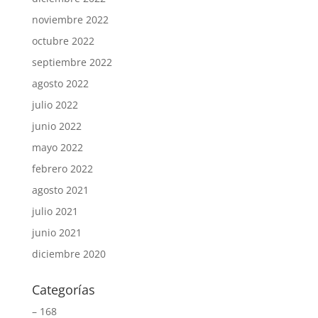
noviembre 2022
octubre 2022
septiembre 2022
agosto 2022
julio 2022
junio 2022
mayo 2022
febrero 2022
agosto 2021
julio 2021
junio 2021
diciembre 2020
Categorías
– 168