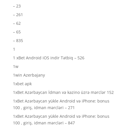
– 23
– 261
– 62
– 65
– 835
1
1 xBet Android iOS indir Tətbiq – 526
1w
1win Azerbajany
1xbet apk
1xBet Azərbaycan İdman və kazino üzrə mərclər 152
1xBet Azərbaycan yükle Android və iPhone: bonus
100 , giriş, idman mərcləri – 271
1xBet Azərbaycan yükle Android və iPhone: bonus
100 , giriş, idman mərcləri – 847