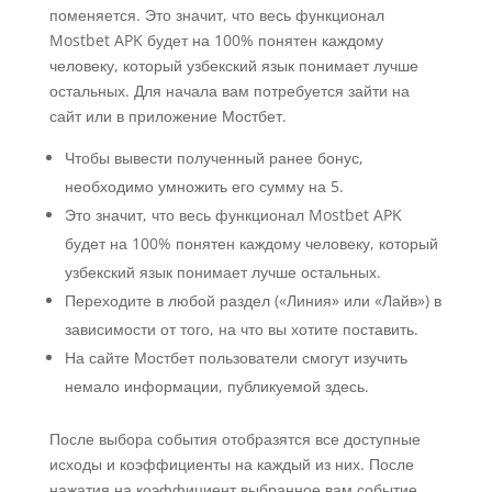
поменяется. Это значит, что весь функционал
Mostbet APK будет на 100% понятен каждому
человеку, который узбекский язык понимает лучше
остальных. Для начала вам потребуется зайти на
сайт или в приложение Мостбет.
Чтобы вывести полученный ранее бонус,
необходимо умножить его сумму на 5.
Это значит, что весь функционал Mostbet APK
будет на 100% понятен каждому человеку, который
узбекский язык понимает лучше остальных.
Переходите в любой раздел («Линия» или «Лайв») в
зависимости от того, на что вы хотите поставить.
На сайте Мостбет пользователи смогут изучить
немало информации, публикуемой здесь.
После выбора события отобразятся все доступные
исходы и коэффициенты на каждый из них. После
нажатия на коэффициент выбранное вам событие