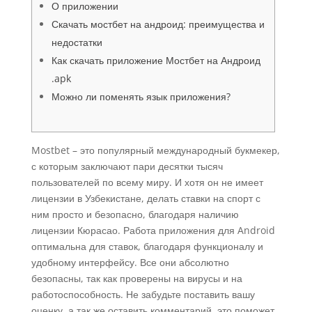
О приложении
Скачать мостбет на андроид: преимущества и
недостатки
Как скачать приложение Мостбет на Андроид
.apk
Можно ли поменять язык приложения?
Mostbet – это популярный международный букмекер,
с которым заключают пари десятки тысяч
пользователей по всему миру. И хотя он не имеет
лицензии в Узбекистане, делать ставки на спорт с
ним просто и безопасно, благодаря наличию
лицензии Кюрасао. Работа приложения для Android
оптимальна для ставок, благодаря функционалу и
удобному интерфейсу. Все они абсолютно
безопасны, так как проверены на вирусы и на
работоспособность. Не забудьте поставить вашу
оценку, а так же оставить комментарий, это поможет