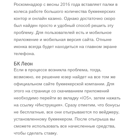
Роскомнадзор с весны 2016 года вставляет палки в
колеса работе большого количества букмекерских
контор и онлайн казино. Однако достаточно скоро
был найден просто и удобный способ решить эту
проблему. Для пользователей есть и мобильное
приложение и мобильная версия сайта. Отныне
иконка всегда будет находиться на главном экране
телефона.
БК Леон
Если в процессе возникла проблема, тогда,
возможно, ее решение юзер найдет на все том же
официальном сайте букмекерской компании. Для
этого на странице со скачиванием приложений
необходимо перейти во вкладку «iOS», затем нажать
на ссылку «Инструкция». Сразу отметим, что бонусы
не бесплатные, все они отыгрываются по вейджеру,
установленному букмекером. После отыгрыша вы
сможете использовать все начисленные средства,
чтобы сделать ставку.