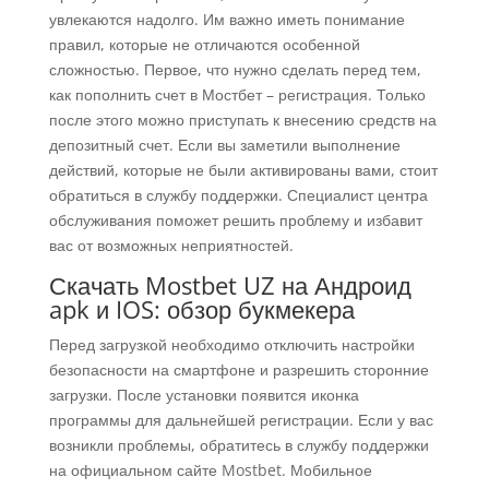
увлекаются надолго. Им важно иметь понимание
правил, которые не отличаются особенной
сложностью. Первое, что нужно сделать перед тем,
как пополнить счет в Мостбет – регистрация. Только
после этого можно приступать к внесению средств на
депозитный счет. Если вы заметили выполнение
действий, которые не были активированы вами, стоит
обратиться в службу поддержки. Специалист центра
обслуживания поможет решить проблему и избавит
вас от возможных неприятностей.
Скачать Mostbet UZ на Андроид
apk и IOS: обзор букмекера
Перед загрузкой необходимо отключить настройки
безопасности на смартфоне и разрешить сторонние
загрузки. После установки появится иконка
программы для дальнейшей регистрации. Если у вас
возникли проблемы, обратитесь в службу поддержки
на официальном сайте Mostbet. Мобильное