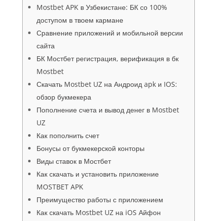
Mostbet APK в Узбекистане: БК со 100%
доступом в твоем кармане
Сравнение приложений и мобильной версии
сайта
БК Мостбет регистрация, верификация в бк
Mostbet
Скачать Mostbet UZ на Андроид apk и IOS:
обзор букмекера
Пополнение счета и вывод денег в Mostbet
UZ
Как пополнить счет
Бонусы от букмекерской конторы
Виды ставок в Мостбет
Как скачать и установить приложение
MOSTBET APK
Преимущество работы с приложением
Как скачать Mostbet UZ на iOS Айфон