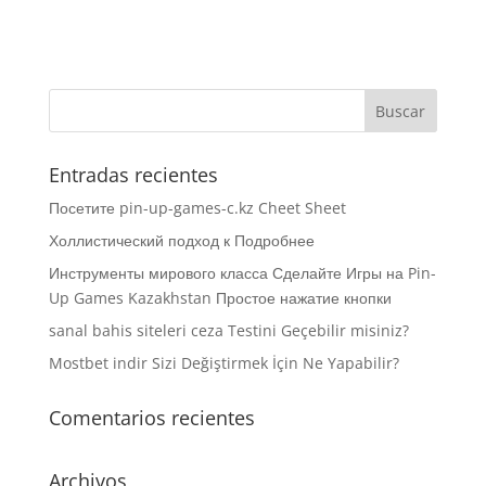
Entradas recientes
Посетите pin-up-games-c.kz Cheet Sheet
Холлистический подход к Подробнее
Инструменты мирового класса Сделайте Игры на Pin-
Up Games Kazakhstan Простое нажатие кнопки
sanal bahis siteleri ceza Testini Geçebilir misiniz?
Mostbet indir Sizi Değiştirmek İçin Ne Yapabilir?
Comentarios recientes
Archivos