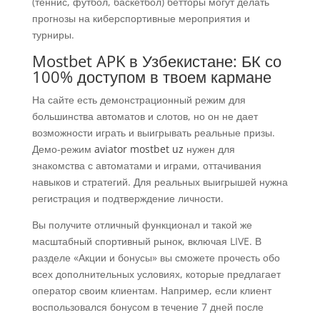
(теннис, футбол, баскетбол) бетторы могут делать
прогнозы на киберспортивные мероприятия и
турниры.
Mostbet APK в Узбекистане: БК со
100% доступом в твоем кармане
На сайте есть демонстрационный режим для
большинства автоматов и слотов, но он не дает
возможности играть и выигрывать реальные призы.
Демо-режим
aviator mostbet uz
нужен для
знакомства с автоматами и играми, оттачивания
навыков и стратегий. Для реальных выигрышей нужна
регистрация и подтверждение личности.
Вы получите отличный функционал и такой же
масштабный спортивный рынок, включая LIVE. В
разделе «Акции и бонусы» вы сможете прочесть обо
всех дополнительных условиях, которые предлагает
оператор своим клиентам. Например, если клиент
воспользовался бонусом в течение 7 дней после