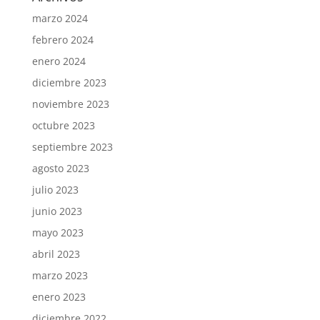
marzo 2024
febrero 2024
enero 2024
diciembre 2023
noviembre 2023
octubre 2023
septiembre 2023
agosto 2023
julio 2023
junio 2023
mayo 2023
abril 2023
marzo 2023
enero 2023
diciembre 2022