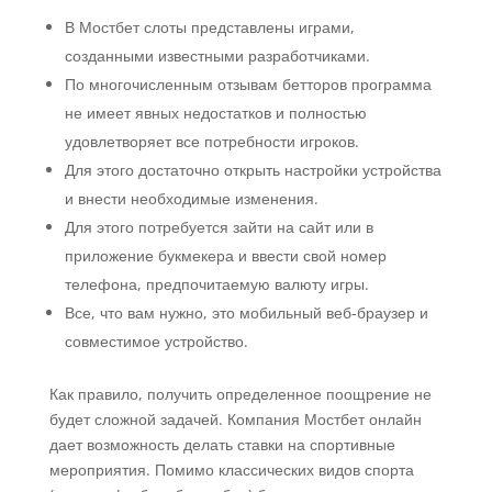
В Мостбет слоты представлены играми,
созданными известными разработчиками.
По многочисленным отзывам бетторов программа
не имеет явных недостатков и полностью
удовлетворяет все потребности игроков.
Для этого достаточно открыть настройки устройства
и внести необходимые изменения.
Для этого потребуется зайти на сайт или в
приложение букмекера и ввести свой номер
телефона, предпочитаемую валюту игры.
Все, что вам нужно, это мобильный веб-браузер и
совместимое устройство.
Как правило, получить определенное поощрение не
будет сложной задачей. Компания Мостбет онлайн
дает возможность делать ставки на спортивные
мероприятия. Помимо классических видов спорта