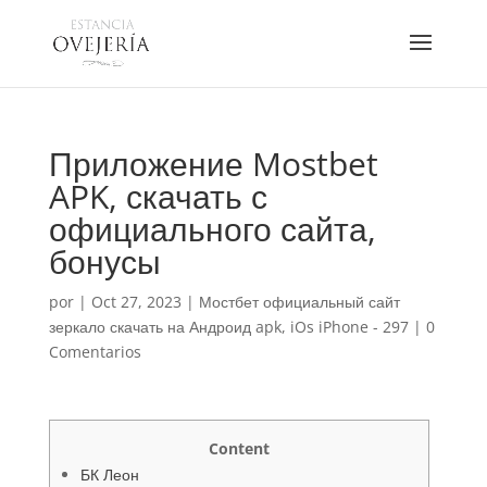
Приложение Mostbet
APK, скачать с
официального сайта,
бонусы
por
|
Oct 27, 2023
|
Мостбет официальный сайт
зеркало скачать на Андроид apk, iOs iPhone - 297
|
0
Comentarios
Content
БК Леон