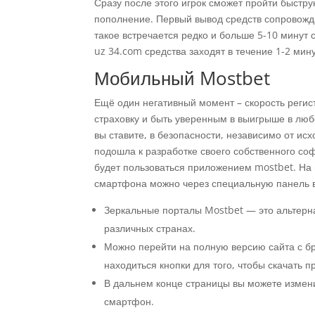
Сразу после этого игрок сможет пройти быстр
пополнение. Первый вывод средств сопровожда
такое встречается редко и больше 5-10 минут 
uz 34.com средства заходят в течение 1-2 мину
Мобильный Mostbet
Ещё один негативный момент – скорость регис
страховку и быть уверенным в выигрыше в любо
вы ставите, в безопасности, независимо от ис
подошла к разработке своего собственного со
будет пользоваться приложением mostbet. На 
смартфона можно через специальную панель в
Зеркальные порталы Mostbet — это альтерна
различных странах.
Можно перейти на полную версию сайта с бр
находиться кнопки для того, чтобы скачать 
В дальнем конце страницы вы можете измени
смартфон.