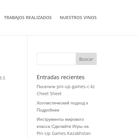
TRABAJOS REALIZADOS
NUESTROS VINOS
Entradas recientes
3.5
Посетите pin-up-games-c.kz
Cheet Sheet
Холлистический подход к
Подробнее
Инструменты мирового
класса Сделайте Игры на
Pin-Up Games Kazakhstan