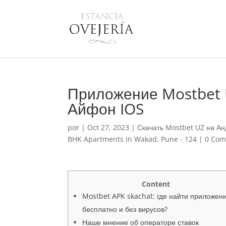
Приложение Mostbet 
Айфон IOS
por
|
Oct 27, 2023
|
Скачать Mostbet UZ на Анд
BHK Apartments in Wakad, Pune - 124
|
0 Com
Content
Mostbet APK skachat: где найти приложен
бесплатно и без вирусов?
Наше мнение об операторе ставок