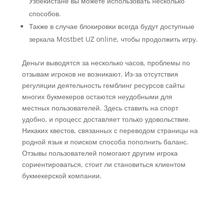
Узбекистане вы можете использовать несколько
способов.
Также в случае блокировки всегда будут доступные
зеркала Mostbet UZ online, чтобы продолжить игру.
Деньги выводятся за несколько часов, проблемы по
отзывам игроков не возникают. Из-за отсутствия
регуляции деятельность гемблинг ресурсов сайты
многих букмекеров остаются неудобными для
местных пользователей. Здесь ставить на спорт
удобно, и процесс доставляет только удовольствие.
Никаких квестов, связанных с переводом страницы на
родной язык и поиском способа пополнить баланс.
Отзывы пользователей помогают другим игрока
сориентироваться, стоит ли становиться клиентом
букмекерской компании.