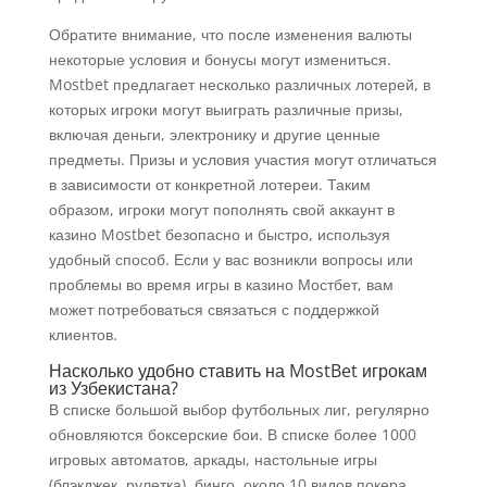
Обратите внимание, что после изменения валюты
некоторые условия и бонусы могут измениться.
Mostbet предлагает несколько различных лотерей, в
которых игроки могут выиграть различные призы,
включая деньги, электронику и другие ценные
предметы. Призы и условия участия могут отличаться
в зависимости от конкретной лотереи. Таким
образом, игроки могут пополнять свой аккаунт в
казино Mostbet безопасно и быстро, используя
удобный способ. Если у вас возникли вопросы или
проблемы во время игры в казино Мостбет, вам
может потребоваться связаться с поддержкой
клиентов.
Насколько удобно ставить на MostBet игрокам
из Узбекистана?
В списке большой выбор футбольных лиг, регулярно
обновляются боксерские бои. В списке более 1000
игровых автоматов, аркады, настольные игры
(блэкджек, рулетка), бинго, около 10 видов покера.