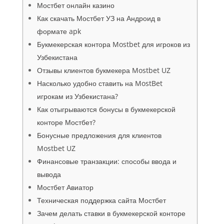
Мостбет онлайн казино
Как скачать Мостбет УЗ на Андроид в
формате apk
Букмекерская контора Mostbet для игроков из
Узбекистана
Отзывы клиентов букмекера Mostbet UZ
Насколько удобно ставить на MostBet
игрокам из Узбекистана?
Как отыгрываются бонусы в букмекерской
конторе Мостбет?
Бонусные предложения для клиентов
Mostbet UZ
Финансовые транзакции: способы ввода и
вывода
Мостбет Авиатор
Техническая поддержка сайта Мостбет
Зачем делать ставки в букмекерской конторе