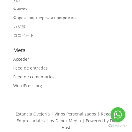
Финтех
Форекс партнерская программа
カジ旅
コニベット
Meta
Acceder
Feed de entradas
Feed de comentarios
WordPress.org
Estancia Ovejería | Vinos Personalizados | Regalos
Empresariales | by Dilook Media | Powered by DK
Host