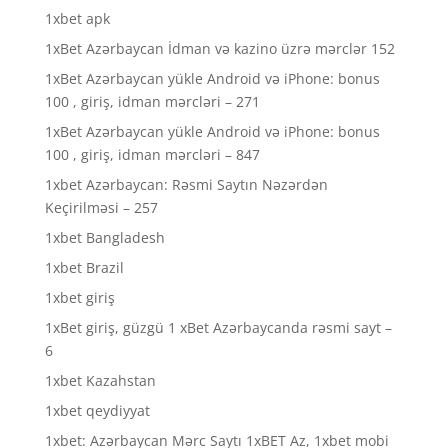
1xbet apk
1xBet Azərbaycan İdman və kazino üzrə mərclər 152
1xBet Azərbaycan yükle Android və iPhone: bonus
100 , giriş, idman mərcləri – 271
1xBet Azərbaycan yükle Android və iPhone: bonus
100 , giriş, idman mərcləri – 847
1xbet Azərbaycan: Rəsmi Saytın Nəzərdən
Keçirilməsi – 257
1xbet Bangladesh
1xbet Brazil
1xbet giriş
1xBet giriş, güzgü 1 xBet Azərbaycanda rəsmi sayt –
6
1xbet Kazahstan
1xbet qeydiyyat
1xbet: Azərbaycan Mərc Saytı 1xBET Az, 1xbet mobi