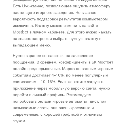
Есть Live-казино, позволяющее ощутить атмосферу
настоящего игорного заведения. Но главное,
вероятность подтасовки результатов компьютером
исключена. Валюту можно изменить на сайте
Mostbet в личном кабинете. Для этого нужно нажать
на значок настроек и выбрать нужную валюту в
выпадающем меню.
Нужно заранее согласиться на зачисление
поощрения. В среднем, коэффициенты в БК Мостбет
онлайн среднерыночные. Маржа по важным игровым
событиям достигает 4–10%, по менее популярным
состязаниям – 10–16%. Если же хотите загрузить
приложение через мобильную версию сайта, нужно
перейти в личный профиль. Рекомендуем
попробовать онлайн игровые автоматы Твист, так
называемые слоты, они очень красочные и
современные, с хорошей графикой и отличным
звуком.