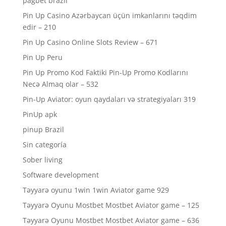
pagbet brazil
Pin Up Casino Azərbaycan üçün imkanlarını təqdim
edir – 210
Pin Up Casino Online Slots Review – 671
Pin Up Peru
Pin Up Promo Kod Faktiki Pin-Up Promo Kodlarını
Necə Almaq olar – 532
Pin-Up Aviator: oyun qaydaları və strategiyaları 319
PinUp apk
pinup Brazil
Sin categoría
Sober living
Software development
Təyyarə oyunu 1win 1win Aviator game 929
Təyyarə Oyunu Mostbet Mostbet Aviator game – 125
Təyyarə Oyunu Mostbet Mostbet Aviator game – 636