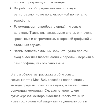
полную программу от букмекера.
Второй способ предлагает аналогичную
регистрацию, но не по электронной почте, а по
телефону.
Рекомендуем попробовать онлайн игровые
автоматы Твист, так называемые слоты, они очень
красочные и современные, с хорошей графикой и
отличным звуком.
Чтобы попасть в личный кабинет, нужно пройти
вход в Мостбет (ввести логин и пароль) и перейти в
сам профиль, как описано выше.
В этом обзоре мы расскажем об игровых
возможностях MostBet, способах пополнения и
вывода средств, бонусах и акциях, а также общей
репутации компании. Следует отметить, что
букмекерская контора «Мостбет Узбекистан» не
имеет официальной лицензии на деятельность в