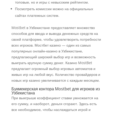
топовые, но и игры с невысоким рейтингом.
Посмотреть комиссии можно на официальных
сайтах платежных систем.
Mostbet в Узбекистане предоставляет множество
способов для ввода и вывода денежных средств на
своей платформе, чтобы удовлетворить потребности
всех игроков. Мостбет казино — один из самых
популярных онлайн-казино в Узбекистане,
предлагающий широкий выбор игр и возможность
выиграть крупную сумму денег. Казино MostBet
предлагает огромный выбор игровых автоматов и
живых игр на любой вкус. Количество провайдеров и
новых игр казино увеличивается с каждым месяцем.
Букмекерская контора Mostbet для игроков из
Узбекистана
При выигрыше коэффициент ставки умножается на
его сумму, и наоборот, деньги сгорают. Здесь есть
все необходимое, чтобы наслаждаться игрой и