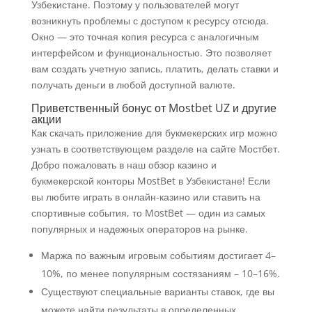
Узбекистане. Поэтому у пользователей могут
возникнуть проблемы с доступом к ресурсу отсюда.
Окно — это точная копия ресурса с аналогичным
интерфейсом и функциональностью. Это позволяет
вам создать учетную запись, платить, делать ставки и
получать деньги в любой доступной валюте.
Приветственный бонус от Mostbet UZ и другие
акции
Как скачать приложение для букмекерских игр можно
узнать в соответствующем разделе на сайте Мостбет.
Добро пожаловать в наш обзор казино и
букмекерской конторы MostBet в Узбекистане! Если
вы любите играть в онлайн-казино или ставить на
спортивные события, то MostBet — один из самых
популярных и надежных операторов на рынке.
Маржа по важным игровым событиям достигает 4–
10%, по менее популярным состязаниям – 10–16%.
Существуют специальные варианты ставок, где вы
можете найти результаты в определенных