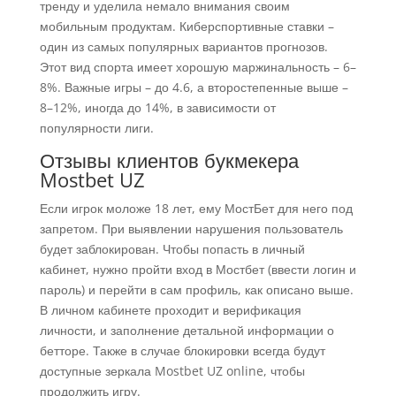
тренду и уделила немало внимания своим
мобильным продуктам. Киберспортивные ставки –
один из самых популярных вариантов прогнозов.
Этот вид спорта имеет хорошую маржинальность – 6–
8%. Важные игры – до 4.6, а второстепенные выше –
8–12%, иногда до 14%, в зависимости от
популярности лиги.
Отзывы клиентов букмекера
Mostbet UZ
Если игрок моложе 18 лет, ему МостБет для него под
запретом. При выявлении нарушения пользователь
будет заблокирован. Чтобы попасть в личный
кабинет, нужно пройти вход в Мостбет (ввести логин и
пароль) и перейти в сам профиль, как описано выше.
В личном кабинете проходит и верификация
личности, и заполнение детальной информации о
бетторе. Также в случае блокировки всегда будут
доступные зеркала Mostbet UZ online, чтобы
продолжить игру.