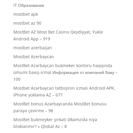
IT Образование
mostbet apk
mostbet az 90
MostBet AZ Most Bet Casino Qeydiyyat, Yukle
Android App – 919
mostbet azerbaijan
Mostbet Azerbaycan
MostBet Azərbaycan bukmeker kontoru haqqında
ümumi baxış-icmal Информация от компаний Баку –
100
Mostbet Azərbaycan tətbiqinin icmalı Android APK,
iPhone yükləmə AZ – 677
MostBet bonus Azərbaycanda MostBet bonusu
paraya çevirme – 98
MostBet bukmeyker şirkəti ölkəmzidə niyə
bloklanmır? » Qlobal Az – 8