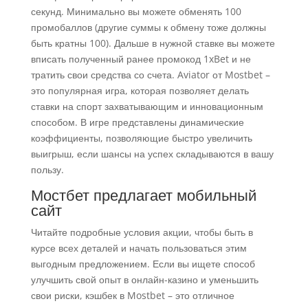
секунд. Минимально вы можете обменять 100
промобаллов (другие суммы к обмену тоже должны
быть кратны 100). Дальше в нужной ставке вы можете
вписать полученный ранее промокод 1xBet и не
тратить свои средства со счета. Aviator от Mostbet –
это популярная игра, которая позволяет делать
ставки на спорт захватывающим и инновационным
способом. В игре представлены динамические
коэффициенты, позволяющие быстро увеличить
выигрыш, если шансы на успех складываются в вашу
пользу.
Мостбет предлагает мобильный
сайт
Читайте подробные условия акции, чтобы быть в
курсе всех деталей и начать пользоваться этим
выгодным предложением. Если вы ищете способ
улучшить свой опыт в онлайн-казино и уменьшить
свои риски, кэшбек в Mostbet – это отличное