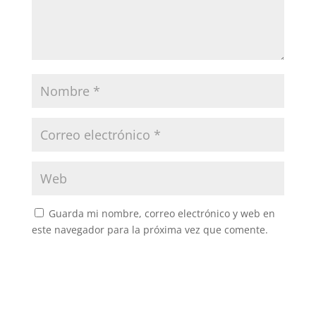
Guarda mi nombre, correo electrónico y web en
este navegador para la próxima vez que comente.