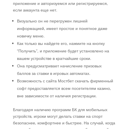
приложение и авторизуемся или регистрируемся,
если аккаунта еще нет.
Визуально он не перегружен лишней
информацией, имеет простое и понятное даже
новичку меню.
Как только вы найдете его, нажмите на кнопку
“Получить”, и приложение будет установлено на
вашем устройстве в кратчайшие сроки.
Она предусматривает начисление призовых
баллов за ставки в игровых автоматах.
Возможность с сайта Мостбет скачать фирменный
софт предоставляется всем посетителям казино,
вне зависимости от наличия регистрации.
Благодаря наличию программ БК для мобильных
устройств, игроки могут делать ставки на спорт
безопаснее, комфортнее и быстрее. На случай, когда