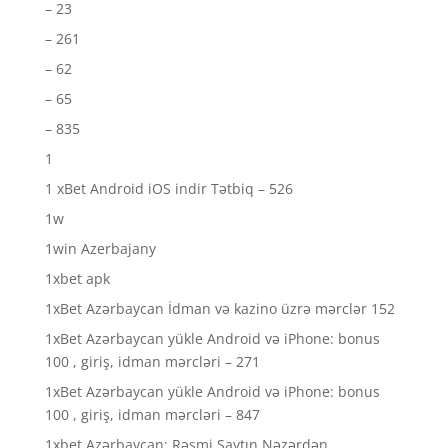
– 23
– 261
– 62
– 65
– 835
1
1 xBet Android iOS indir Tətbiq – 526
1w
1win Azerbajany
1xbet apk
1xBet Azərbaycan İdman və kazino üzrə mərclər 152
1xBet Azərbaycan yükle Android və iPhone: bonus
100 , giriş, idman mərcləri – 271
1xBet Azərbaycan yükle Android və iPhone: bonus
100 , giriş, idman mərcləri – 847
1xbet Azərbaycan: Rəsmi Saytın Nəzərdən