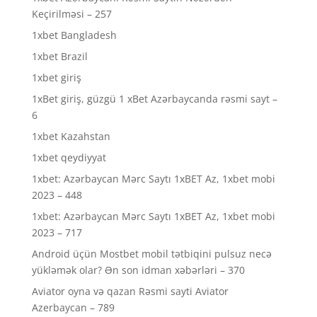
Keçirilməsi – 257
1xbet Bangladesh
1xbet Brazil
1xbet giriş
1xBet giriş, güzgü 1 xBet Azərbaycanda rəsmi sayt –
6
1xbet Kazahstan
1xbet qeydiyyat
1xbet: Azərbaycan Mərc Saytı 1xBET Az, 1xbet mobi
2023 – 448
1xbet: Azərbaycan Mərc Saytı 1xBET Az, 1xbet mobi
2023 – 717
Android üçün Mostbet mobil tətbiqini pulsuz necə
yükləmək olar? Ən son idman xəbərləri – 370
Aviator oyna və qazan Rəsmi sayti Aviator
Azerbaycan – 789