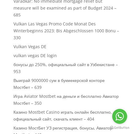
Varadkar: No immediate mortgage relief but
measure will be examined as part of Budget 2024 –
685
Vulkan Las Vegas Promo Code Monat Des
Winterbeginns 2023: Bis Abgeschlossen 1000 Bonu –
330
Vulkan Vegas DE
vulkan vegas DE login
бонусы до 250%, официальный сайт в Узбекистане –
953
Выиграй 9000000 сум в букмекерской конторе
Мостбет – 639
Игра Aviator Mostbet на деньги и бесплатно Авиатор
Мостбет – 350
Казино Mostbet Casino играть онлайн бесплатно,
официальный сайт, скачать клиент – 404
Казино МостБет УЗ регистрация, бонусы, Авиатор