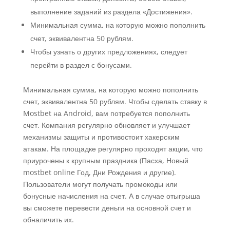
выполнение заданий из раздела «Достижения».
Минимальная сумма, на которую можно пополнить
счет, эквивалентна 50 рублям.
Чтобы узнать о других предложениях, следует
перейти в раздел с бонусами.
Минимальная сумма, на которую можно пополнить
счет, эквивалентна 50 рублям. Чтобы сделать ставку в
Mostbet на Android, вам потребуется пополнить
счет. Компания регулярно обновляет и улучшает
механизмы защиты и противостоит хакерским
атакам. На площадке регулярно проходят акции, что
приурочены к крупным праздника (Пасха, Новый
mostbet online Год, Дни Рождения и другие).
Пользователи могут получать промокоды или
бонусные начисления на счет. А в случае отыгрыша
вы сможете перевести деньги на основной счет и
обналичить их.