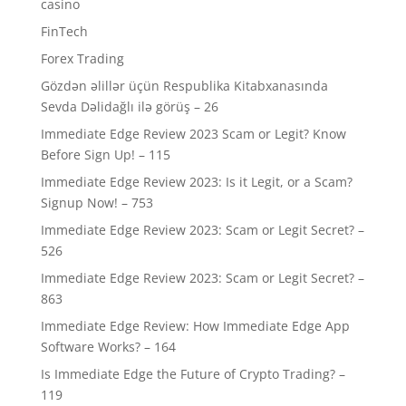
casino
FinTech
Forex Trading
Gözdən əlillər üçün Respublika Kitabxanasında
Sevda Dəlidağlı ilə görüş – 26
Immediate Edge Review 2023 Scam or Legit? Know
Before Sign Up! – 115
Immediate Edge Review 2023: Is it Legit, or a Scam?
Signup Now! – 753
Immediate Edge Review 2023: Scam or Legit Secret? –
526
Immediate Edge Review 2023: Scam or Legit Secret? –
863
Immediate Edge Review: How Immediate Edge App
Software Works? – 164
Is Immediate Edge the Future of Crypto Trading? –
119