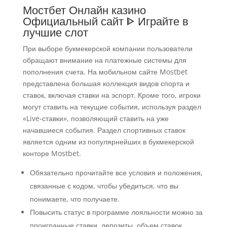
Мостбет Онлайн казино
Официальный сайт ᐈ Играйте в
лучшие слот
При выборе букмекерской компании пользователи
обращают внимание на платежные системы для
пополнения счета. На мобильном сайте Mostbet
представлена большая коллекция видов спорта и
ставок, включая ставки на эспорт. Кроме того, игроки
могут ставить на текущие события, используя раздел
«Live-ставки», позволяющий ставить на уже
начавшиеся события. Раздел спортивных ставок
является одним из популярнейших в букмекерской
конторе Mostbet.
Обязательно прочитайте все условия и положения,
связанные с кодом, чтобы убедиться, что вы
понимаете, что получаете.
Повысить статус в программе лояльности можно за
проигранные ставки, депозиты, объем ставок,