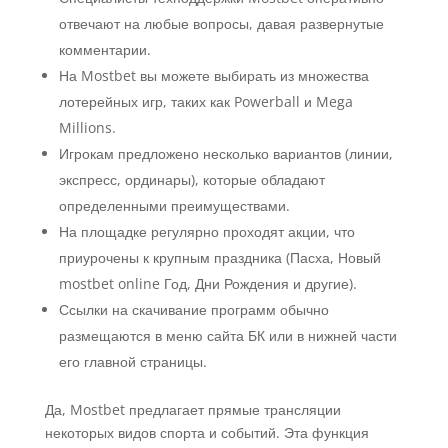
отвечают на любые вопросы, давая развернутые
комментарии.
На Mostbet вы можете выбирать из множества
лотерейных игр, таких как Powerball и Mega
Millions.
Игрокам предложено несколько вариантов (линии,
экспресс, ординары), которые обладают
определенными преимуществами.
На площадке регулярно проходят акции, что
приурочены к крупным праздника (Пасха, Новый
mostbet online Год, Дни Рождения и другие).
Ссылки на скачивание программ обычно
размещаются в меню сайта БК или в нижней части
его главной страницы.
Да, Mostbet предлагает прямые трансляции
некоторых видов спорта и событий. Эта функция