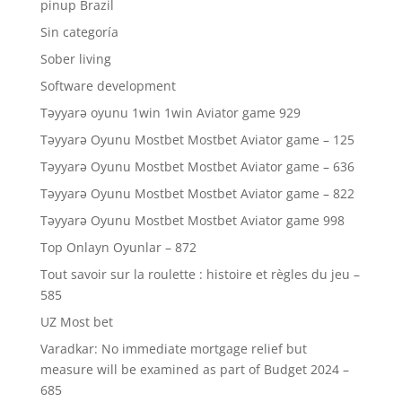
pinup Brazil
Sin categoría
Sober living
Software development
Təyyarə oyunu 1win 1win Aviator game 929
Təyyarə Oyunu Mostbet Mostbet Aviator game – 125
Təyyarə Oyunu Mostbet Mostbet Aviator game – 636
Təyyarə Oyunu Mostbet Mostbet Aviator game – 822
Təyyarə Oyunu Mostbet Mostbet Aviator game 998
Top Onlayn Oyunlar – 872
Tout savoir sur la roulette : histoire et règles du jeu –
585
UZ Most bet
Varadkar: No immediate mortgage relief but
measure will be examined as part of Budget 2024 –
685