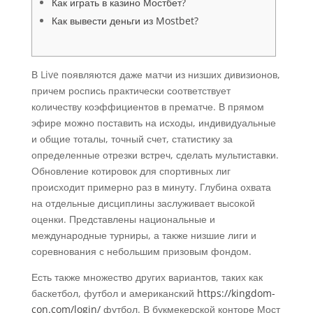
Как играть в казино Мостбет?
Как вывести деньги из Mostbet?
В Live появляются даже матчи из низших дивизионов,
причем роспись практически соответствует
количеству коэффициентов в прематче. В прямом
эфире можно поставить на исходы, индивидуальные
и общие тоталы, точный счет, статистику за
определенные отрезки встреч, сделать мультиставки.
Обновление котировок для спортивных лиг
происходит примерно раз в минуту. Глубина охвата
на отдельные дисциплины заслуживает высокой
оценки. Представлены национальные и
международные турниры, а также низшие лиги и
соревнования с небольшим призовым фондом.
Есть также множество других вариантов, таких как
баскетбол, футбол и американский
https://kingdom-
con.com/login/
футбол. В букмекерской конторе Мост