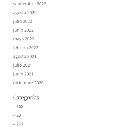
septiembre 2022
agosto 2022
julio 2022
junio 2022
mayo 2022
febrero 2022
agosto 2021
julio 2021
junio 2021
diciembre 2020
Categorías
– 168
– 23
– 261