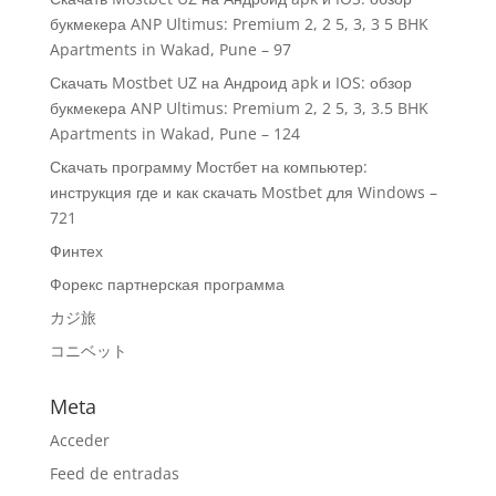
букмекера ANP Ultimus: Premium 2, 2 5, 3, 3 5 BHK
Apartments in Wakad, Pune – 97
Скачать Mostbet UZ на Андроид apk и IOS: обзор
букмекера ANP Ultimus: Premium 2, 2 5, 3, 3.5 BHK
Apartments in Wakad, Pune – 124
Скачать программу Мостбет на компьютер:
инструкция где и как скачать Mostbet для Windows –
721
Финтех
Форекс партнерская программа
カジ旅
コニベット
Meta
Acceder
Feed de entradas