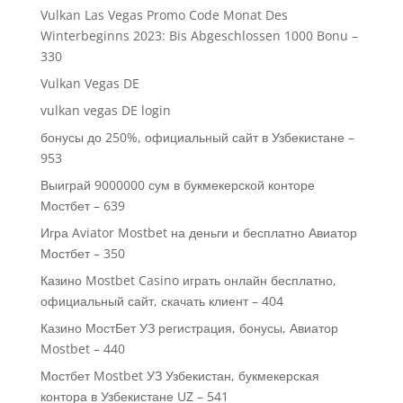
Vulkan Las Vegas Promo Code Monat Des
Winterbeginns 2023: Bis Abgeschlossen 1000 Bonu –
330
Vulkan Vegas DE
vulkan vegas DE login
бонусы до 250%, официальный сайт в Узбекистане –
953
Выиграй 9000000 сум в букмекерской конторе
Мостбет – 639
Игра Aviator Mostbet на деньги и бесплатно Авиатор
Мостбет – 350
Казино Mostbet Casino играть онлайн бесплатно,
официальный сайт, скачать клиент – 404
Казино МостБет УЗ регистрация, бонусы, Авиатор
Mostbet – 440
Мостбет Mostbet УЗ Узбекистан, букмекерская
контора в Узбекистане UZ – 541