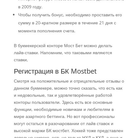
в 2009 году.
Чтобы получить бонус, необходимо проставить его
сумму в 20-кратном размере в течение 21 дня с
момента пополнения счета.
В букмекерской конторе Мост Бет можно делать
лайв-ставки. Напомним, что таковыми являются
ставки,
Регистрация в БК Mostbet
Смотря на положительные и отрицательные отзывы о
данном букмекере, можно точно сказать, что есть как
и недовольные, так и удовлетворённые работой
конторы пользователи. Здесь есть все основные
функции, необходимые новичкам и любителям в
мире азартного беттинга. Но вот профессионалы
могут остаться в разочаровании от лайв ставок и
высокой маржи БК мостбет. Хоккей тоже представлен
довольно широко, есть не только НХЛ и КХЛ, а еще и