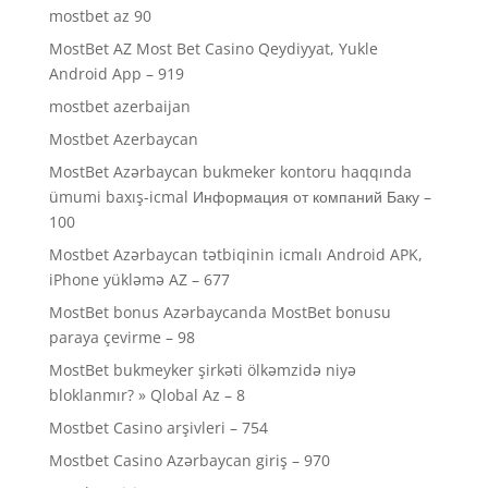
mostbet az 90
MostBet AZ Most Bet Casino Qeydiyyat, Yukle
Android App – 919
mostbet azerbaijan
Mostbet Azerbaycan
MostBet Azərbaycan bukmeker kontoru haqqında
ümumi baxış-icmal Информация от компаний Баку –
100
Mostbet Azərbaycan tətbiqinin icmalı Android APK,
iPhone yükləmə AZ – 677
MostBet bonus Azərbaycanda MostBet bonusu
paraya çevirme – 98
MostBet bukmeyker şirkəti ölkəmzidə niyə
bloklanmır? » Qlobal Az – 8
Mostbet Casino arşivleri – 754
Mostbet Casino Azərbaycan giriş – 970