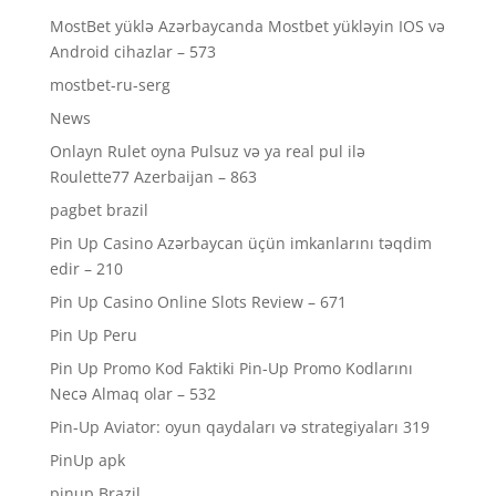
MostBet yüklə Azərbaycanda Mostbet yükləyin IOS və
Android cihazlar – 573
mostbet-ru-serg
News
Onlayn Rulet oyna Pulsuz və ya real pul ilə
Roulette77 Azerbaijan – 863
pagbet brazil
Pin Up Casino Azərbaycan üçün imkanlarını təqdim
edir – 210
Pin Up Casino Online Slots Review – 671
Pin Up Peru
Pin Up Promo Kod Faktiki Pin-Up Promo Kodlarını
Necə Almaq olar – 532
Pin-Up Aviator: oyun qaydaları və strategiyaları 319
PinUp apk
pinup Brazil