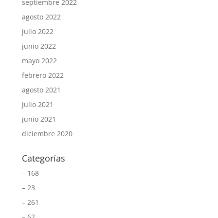
septiembre 2022
agosto 2022
julio 2022
junio 2022
mayo 2022
febrero 2022
agosto 2021
julio 2021
junio 2021
diciembre 2020
Categorías
– 168
– 23
– 261
– 62