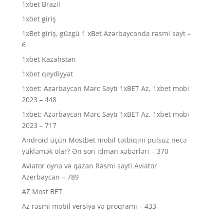
1xbet Brazil
1xbet giriş
1xBet giriş, güzgü 1 xBet Azərbaycanda rəsmi sayt –
6
1xbet Kazahstan
1xbet qeydiyyat
1xbet: Azərbaycan Mərc Saytı 1xBET Az, 1xbet mobi
2023 – 448
1xbet: Azərbaycan Mərc Saytı 1xBET Az, 1xbet mobi
2023 – 717
Android üçün Mostbet mobil tətbiqini pulsuz necə
yükləmək olar? Ən son idman xəbərləri – 370
Aviator oyna və qazan Rəsmi sayti Aviator
Azerbaycan – 789
AZ Most BET
Az rəsmi mobil versiya və proqramı – 433