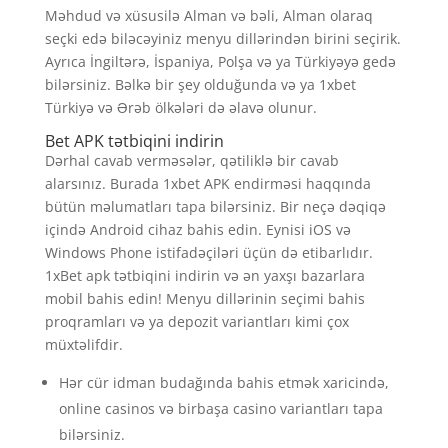
Məhdud və xüsusilə Alman və bəli, Alman olaraq
seçki edə biləcəyiniz menyu dillərindən birini seçirik.
Ayrıca İngiltərə, İspaniya, Polşa və ya Türkiyəyə gedə
bilərsiniz. Bəlkə bir şey olduğunda və ya 1xbet
Türkiyə və Ərəb ölkələri də əlavə olunur.
Bet APK tətbiqini indirin
Dərhal cavab verməsələr, qətiliklə bir cavab
alarsınız. Burada 1xbet APK endirməsi haqqında
bütün məlumatları tapa bilərsiniz. Bir neçə dəqiqə
içində Android cihaz bahis edin. Eynisi iOS və
Windows Phone istifadəçiləri üçün də etibarlıdır.
1xBet apk tətbiqini indirin və ən yaxşı bazarlara
mobil bahis edin! Menyu dillərinin seçimi bahis
proqramları və ya depozit variantları kimi çox
müxtəlifdir.
Hər cür idman budağında bahis etmək xaricində,
online casinos və birbaşa casino variantları tapa
bilərsiniz.