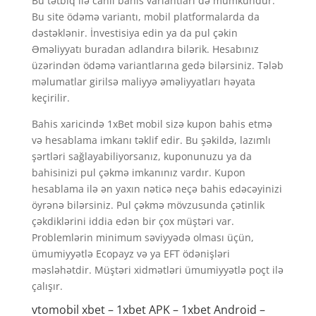
Bu tətbiq ilə canlı bahis variantları də mümkündür.
Bu site ödəmə variantı, mobil platformalarda da
dəstəklənir. İnvestisiya edin ya da pul çəkin
Əməliyyatı buradan adlandıra bilərik. Hesabınız
üzərindən ödəmə variantlarına gedə bilərsiniz. Tələb
məlumatlar girilsə maliyyə əməliyyatları həyata
keçirilir.
Bahis xaricində 1xBet mobil sizə kupon bahis etmə
və hesablama imkanı təklif edir. Bu şəkildə, lazımlı
şərtləri sağlayabiliyorsanız, kuponunuzu ya da
bahisinizi pul çəkmə imkanınız vardır. Kupon
hesablama ilə ən yaxın nəticə neçə bahis edəcəyinizi
öyrənə bilərsiniz. Pul çəkmə mövzusunda çətinlik
çəkdiklərini iddia edən bir çox müştəri var.
Problemlərin minimum səviyyədə olması üçün,
ümumiyyətlə Ecopayz və ya EFT ödənişləri
məsləhətdir. Müştəri xidmətləri ümumiyyətlə poçt ilə
çalışır.
vtomobil xbet – 1xbet APK – 1xbet Android –