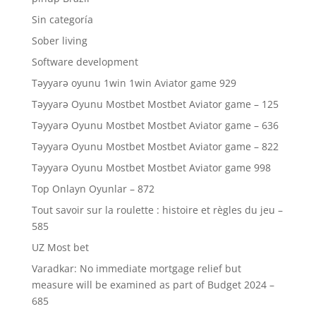
Sin categoría
Sober living
Software development
Təyyarə oyunu 1win 1win Aviator game 929
Təyyarə Oyunu Mostbet Mostbet Aviator game – 125
Təyyarə Oyunu Mostbet Mostbet Aviator game – 636
Təyyarə Oyunu Mostbet Mostbet Aviator game – 822
Təyyarə Oyunu Mostbet Mostbet Aviator game 998
Top Onlayn Oyunlar – 872
Tout savoir sur la roulette : histoire et règles du jeu –
585
UZ Most bet
Varadkar: No immediate mortgage relief but
measure will be examined as part of Budget 2024 –
685