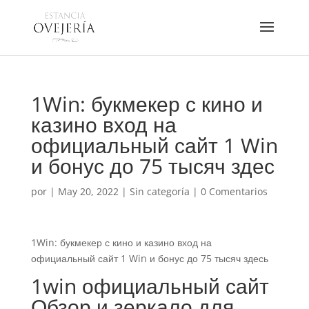
1Win: букмекер с кино и
казино вход на
официальный сайт 1 Win
и бонус до 75 тысяч здес
por
|
May 20, 2022
|
Sin categoría
|
0 Comentarios
1Win: букмекер с кино и казино вход на
официальный сайт 1 Win и бонус до 75 тысяч здесь
1win официальный сайт
Обзор и зеркало для