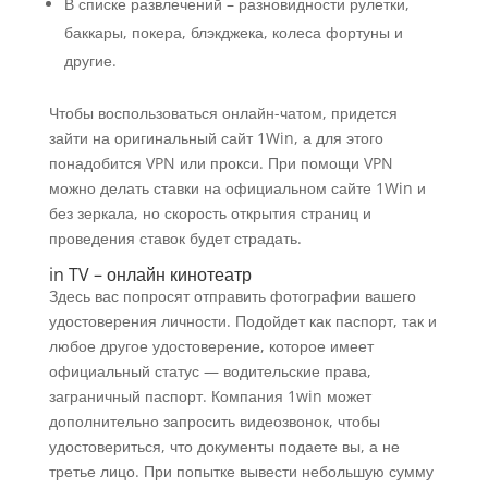
В списке развлечений – разновидности рулетки,
баккары, покера, блэкджека, колеса фортуны и
другие.
Чтобы воспользоваться онлайн-чатом, придется
зайти на оригинальный сайт 1Win, а для этого
понадобится VPN или прокси. При помощи VPN
можно делать ставки на официальном сайте 1Win и
без зеркала, но скорость открытия страниц и
проведения ставок будет страдать.
in TV – онлайн кинотеатр
Здесь вас попросят отправить фотографии вашего
удостоверения личности. Подойдет как паспорт, так и
любое другое удостоверение, которое имеет
официальный статус — водительские права,
заграничный паспорт. Компания 1win может
дополнительно запросить видеозвонок, чтобы
удостовериться, что документы подаете вы, а не
третье лицо. При попытке вывести небольшую сумму