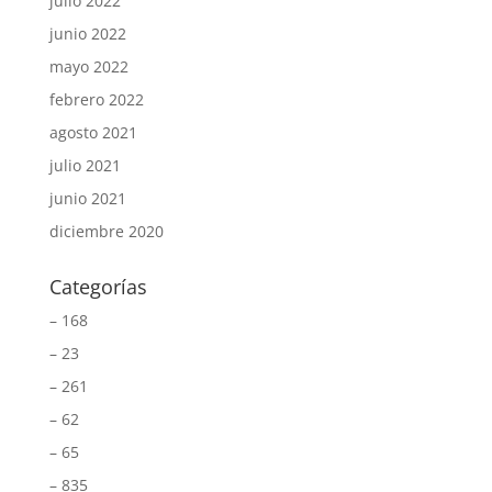
julio 2022
junio 2022
mayo 2022
febrero 2022
agosto 2021
julio 2021
junio 2021
diciembre 2020
Categorías
– 168
– 23
– 261
– 62
– 65
– 835