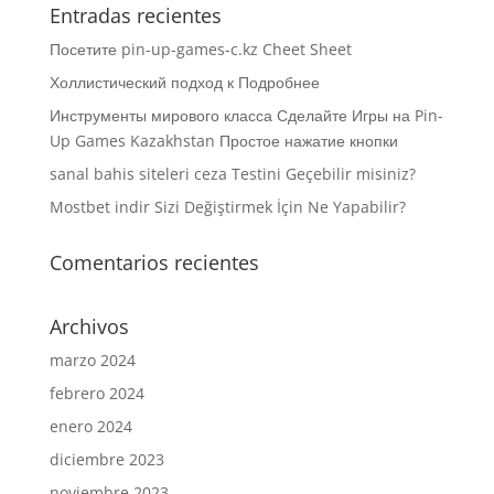
Entradas recientes
Посетите pin-up-games-c.kz Cheet Sheet
Холлистический подход к Подробнее
Инструменты мирового класса Сделайте Игры на Pin-
Up Games Kazakhstan Простое нажатие кнопки
sanal bahis siteleri ceza Testini Geçebilir misiniz?
Mostbet indir Sizi Değiştirmek İçin Ne Yapabilir?
Comentarios recientes
Archivos
marzo 2024
febrero 2024
enero 2024
diciembre 2023
noviembre 2023