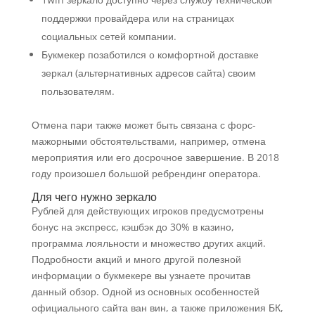
поддержки провайдера или на страницах
социальных сетей компании.
Букмекер позаботился о комфортной доставке
зеркал (альтернативных адресов сайта) своим
пользователям.
Отмена пари также может быть связана с форс-
мажорными обстоятельствами, например, отмена
мероприятия или его досрочное завершение. В 2018
году произошел большой ребрендинг оператора.
Для чего нужно зеркало
Рублей для действующих игроков предусмотрены
бонус на экспресс, кэшбэк до 30% в казино,
программа лояльности и множество других акций.
Подробности акций и много другой полезной
информации о букмекере вы узнаете прочитав
данный обзор. Одной из основных особенностей
официального сайта ван вин, а также приложения БК,