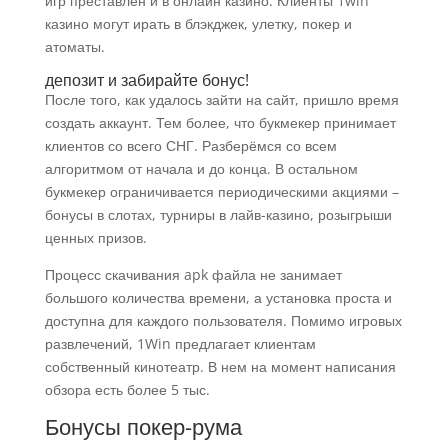
игр преставлен и в онлайн казино. Клиенты 1win
казино могут ирать в блэкджек, улетку, покер и
атоматы.
депозит и забирайте бонус!
После того, как удалось зайти на сайт, пришло время
создать аккаунт. Тем более, что букмекер принимает
клиентов со всего СНГ. Разберёмся со всем
алгоритмом от начала и до конца. В остальном
букмекер ограничивается периодическими акциями –
бонусы в слотах, турниры в лайв-казино, розыгрыши
ценных призов.
Процесс скачивания apk файла не занимает
большого количества времени, а установка проста и
доступна для каждого пользователя. Помимо игровых
развлечений, 1Win предлагает клиентам
собственный кинотеатр. В нем на момент написания
обзора есть более 5 тыс.
Бонусы покер-рума