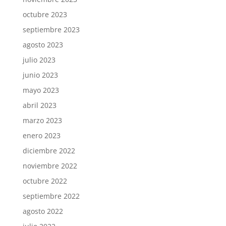
octubre 2023
septiembre 2023
agosto 2023
julio 2023
junio 2023
mayo 2023
abril 2023
marzo 2023
enero 2023
diciembre 2022
noviembre 2022
octubre 2022
septiembre 2022
agosto 2022