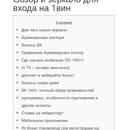
входа на 1вин
Content
Для чего нужно зеркало
Букмекерская контора
Бонусы БК
Сравнение букмекерских контор
Где скачать мобильно ПО 1Win?
in TV – онлайн кинотеатр
депозит и забирайте бонус!
Бонусы покер-рума
БК 1win: полный обзор возможностей
программы, особенности приложения и
другие аспекты
Ставки на киберспорт
Мобильное приложение
IN бонус (промокод) при регистрации на