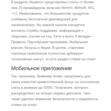
В разделе «Казино» представлены слоты от более
чем 20 провайдеров, включая Netent, Betsoft, MG,
1×2. Немаловажно, что большинство продуктов
снабжены бесплатной демоверсией для
ознакомления. На нижней панели находятся
контакты службы поддержки, информация о
лицензии, ссылки на соц. Сети и всего 4 вкладки –
Правила, Партнёрская программа, Мобильная
версия, Бонусы и Акции. В целом, стартовая
страница практически полностью дублирует
«спортивную книгу», то есть раздел ставок на спорт.
Мобильное приложение
Так, например, букмекер может предложить для
своих клиентов приветственный бонус на пополнение
счета в размере до 500%. Получение, которого
распределено на четыре первых депозита. 1вин
также уделяет внимание безопасности и надежности
ставок на спорт.