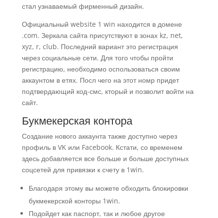
стал узнаваемый фирменный дизайн.
Официальный website 1 win находится в домене
.com. Зеркала сайта присутствуют в зонах kz, net,
xyz, r, club. Последний вариант это регистрация
через социальные сети. Для того чтобы пройти
регистрацию, необходимо оспользоваться своим
аккаунтом в етях. Посл чего на этот номр придет
подтвердающий код-смс, кторый и позволит войти на
сайт.
Букмекерская контора
Создание нового аккаунта также доступно через
профиль в VK или Facebook. Кстати, со временем
здесь добавляется все больше и больше доступных
соцсетей для привязки к счету в 1win.
Благодаря этому вы можете обходить блокировки
букмекерской конторы 1win.
Подойдет как паспорт, так и любое другое