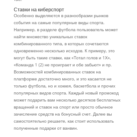
Ставки на киберспорт
Особенно выделяются в разнообразии рынков
события на самые популярные виды спорта.
Например, в разделе футбола пользователь может
найти множество уникальных ставок
комбинированного типа, в которых сочетаются
одновременно несколько исходов. К примеру, это
могут быть такие ставки, как «Тотал голов и 1Х»,
«Команда 1 (2) не проиграет и обе забьют» и пр.
Возможностей комбинированных ставок на
платформе достаточно много, и это касается не
только футбола, но и хоккея, баскетбола и прочих
популярных видов спорта. Каждый новый промокод
может подарить вам несколько десятков бесплатных
вращений и ставок на спорт или просто обычное
зачисление средств на бонусный счет. Далее вы
самостоятельно решаете, как стоит использовать
полученные подарки от ванвин.