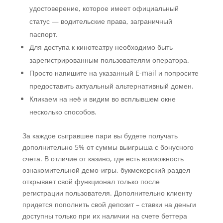
удостоверение, которое имеет официальный
статус — водительские права, заграничный
паспорт.
Для доступа к кинотеатру необходимо быть
зарегистрированным пользователям оператора.
Просто напишите на указанный E-mail и попросите
предоставить актуальный альтернативный домен.
Кликаем на неё и видим во всплывшем окне
несколько способов.
За каждое сыгравшее пари вы будете получать
дополнительно 5% от суммы выигрыша с бонусного
счета. В отличие от казино, где есть возможность
ознакомительной демо-игры, букмекерский раздел
открывает свой функционал только после
регистрации пользователя. Дополнительно клиенту
придется пополнить свой депозит – ставки на деньги
доступны только при их наличии на счете беттера